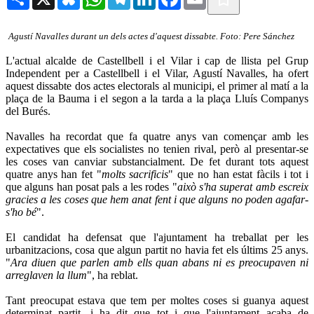
Agustí Navalles durant un dels actes d'aquest dissabte. Foto: Pere Sánchez
L'actual alcalde de Castellbell i el Vilar i cap de llista pel Grup
Independent per a Castellbell i el Vilar, Agustí Navalles, ha ofert
aquest dissabte dos actes electorals al municipi, el primer al matí a la
plaça de la Bauma i el segon a la tarda a la plaça Lluís Companys
del Burés.
Navalles ha recordat que fa quatre anys van començar amb les
expectatives que els socialistes no tenien rival, però al presentar-se
les coses van canviar substancialment. De fet durant tots aquest
quatre anys han fet "
molts sacrificis
" que no han estat fàcils i tot i
que alguns han posat pals a les rodes "
això s'ha superat amb escreix
gracies a les coses que hem anat fent i que alguns no poden agafar-
s'ho bé
".
El candidat ha defensat que l'ajuntament ha treballat per les
urbanitzacions, cosa que algun partit no havia fet els últims 25 anys.
"
Ara diuen que parlen amb ells quan abans ni es preocupaven ni
arreglaven la llum
", ha reblat.
Tant preocupat estava que tem per moltes coses si guanya aquest
determinat partit, i ha dit que tot i que l'ajuntament acaba de