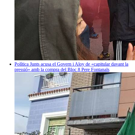
Política
Junts acusa el Govern i Aloy de «capitular davant la
pressió» amb la compra del Bloc 8
Pere Fontanals