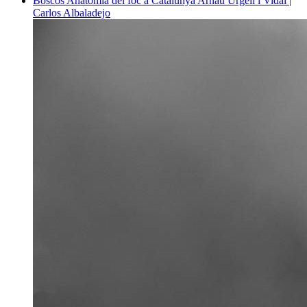
Boscos
Anatomia del foc a Catalunya
Arnau Urgell i Vidal |
Carlos Albaladejo