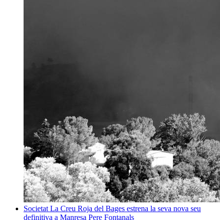
Societat
La Creu Roja del Bages estrena la seva nova seu
definitiva a Manresa
Pere Fontanals