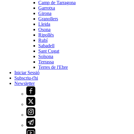
Camp de Tarragona
Garrotxa
Girona
Granollers
Lleida
Osona
Ripollès
Rubí
Sabadell
Sant Cugat
Solsona
Terrassa
Terres de l'Ebre
Iniciar Sessió
Subscriu-t'hi
Newsletter