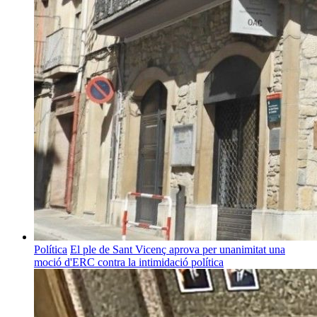
Política
El ple de Sant Vicenç aprova per unanimitat una
moció d'ERC contra la intimidació política