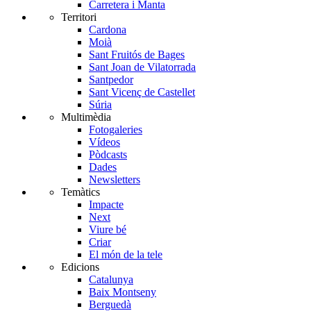
Carretera i Manta
Territori
Cardona
Moià
Sant Fruitós de Bages
Sant Joan de Vilatorrada
Santpedor
Sant Vicenç de Castellet
Súria
Multimèdia
Fotogaleries
Vídeos
Pòdcasts
Dades
Newsletters
Temàtics
Impacte
Next
Viure bé
Criar
El món de la tele
Edicions
Catalunya
Baix Montseny
Berguedà