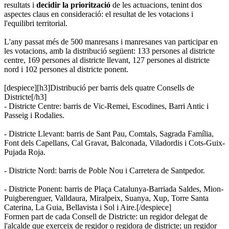
resultats i
decidir la priorització
de les actuacions, tenint dos
aspectes claus en consideració: el resultat de les votacions i
l'equilibri territorial.
L'any passat més de 500 manresans i manresanes van participar en
les votacions, amb la distribució següent: 133 persones al districte
centre, 169 persones al districte llevant, 127 persones al districte
nord i 102 persones al districte ponent.
[despiece][h3]Distribució per barris dels quatre Consells de
Districte[/h3]
- Districte Centre: barris de Vic-Remei, Escodines, Barri Antic i
Passeig i Rodalies.
- Districte Llevant: barris de Sant Pau, Comtals, Sagrada Família,
Font dels Capellans, Cal Gravat, Balconada, Viladordis i Cots-Guix-
Pujada Roja.
- Districte Nord: barris de Poble Nou i Carretera de Santpedor.
- Districte Ponent: barris de Plaça Catalunya-Barriada Saldes, Mion-
Puigberenguer, Valldaura, Miralpeix, Suanya, Xup, Torre Santa
Caterina, La Guia, Bellavista i Sol i Aire.[/despiece]
Formen part de cada Consell de Districte: un regidor delegat de
l'alcalde que exerceix de regidor o regidora de districte; un regidor