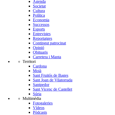
Agenda
Societat
Cultura
Política
Economia
Successos
Esports
Entrevistes
Reportatges
Contingut patrocinat
Opinió
Obituaris
Carretera i Manta
Territori
Cardona
Moià
Sant Fruitós de Bages
Sant Joan de Vilatorrada
Santpedor
Sant Vicenç de Castellet
Súria
Multimèdia
Fotogaleries
Vídeos
Pòdcasts