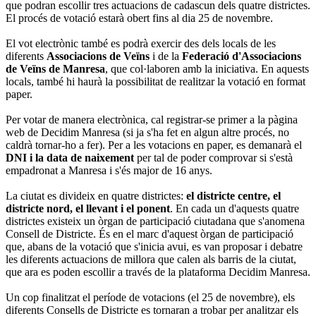
que podran escollir tres actuacions de cadascun dels quatre districtes.
El procés de votació estarà obert fins al dia 25 de novembre.
El vot electrònic també es podrà exercir des dels locals de les
diferents
Associacions de Veïns
i de la
Federació d'Associacions
de Veïns de Manresa
, que col·laboren amb la iniciativa. En aquests
locals, també hi haurà la possibilitat de realitzar la votació en format
paper.
Per votar de manera electrònica, cal registrar-se primer a la pàgina
web de Decidim Manresa (si ja s'ha fet en algun altre procés, no
caldrà tornar-ho a fer). Per a les votacions en paper, es demanarà el
DNI i la data de naixement
per tal de poder comprovar si s'està
empadronat a Manresa i s'és major de 16 anys.
La ciutat es divideix en quatre districtes:
el districte centre, el
districte nord, el llevant i el ponent
. En cada un d'aquests quatre
districtes existeix un òrgan de participació ciutadana que s'anomena
Consell de Districte. És en el marc d'aquest òrgan de participació
que, abans de la votació que s'inicia avui, es van proposar i debatre
les diferents actuacions de millora que calen als barris de la ciutat,
que ara es poden escollir a través de la plataforma Decidim Manresa.
Un cop finalitzat el període de votacions (el 25 de novembre), els
diferents Consells de Districte es tornaran a trobar per analitzar els