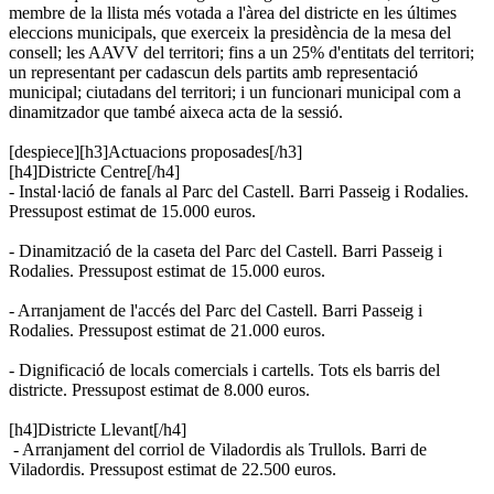
membre de la llista més votada a l'àrea del districte en les últimes
eleccions municipals, que exerceix la presidència de la mesa del
consell; les AAVV del territori; fins a un 25% d'entitats del territori;
un representant per cadascun dels partits amb representació
municipal; ciutadans del territori; i un funcionari municipal com a
dinamitzador que també aixeca acta de la sessió.
[despiece][h3]Actuacions proposades[/h3]
[h4]Districte Centre[/h4]
- Instal·lació de fanals al Parc del Castell. Barri Passeig i Rodalies.
Pressupost estimat de 15.000 euros.
- Dinamització de la caseta del Parc del Castell. Barri Passeig i
Rodalies. Pressupost estimat de 15.000 euros.
- Arranjament de l'accés del Parc del Castell. Barri Passeig i
Rodalies. Pressupost estimat de 21.000 euros.
- Dignificació de locals comercials i cartells. Tots els barris del
districte. Pressupost estimat de 8.000 euros.
[h4]Districte Llevant[/h4]
- Arranjament del corriol de Viladordis als Trullols. Barri de
Viladordis. Pressupost estimat de 22.500 euros.