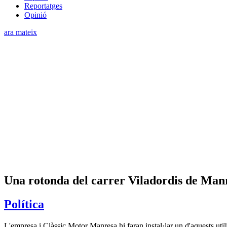
Reportatges
Opinió
ara mateix
Una rotonda del carrer Viladordis de Ma
Política
L'empresa i Clàssic Motor Manresa hi faran instal·lar un d'aquests utili