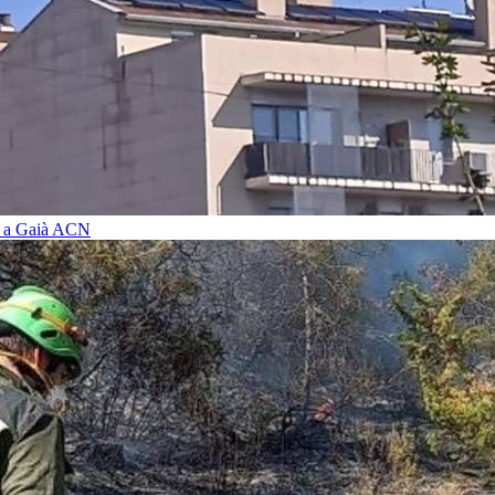
i a Gaià
ACN