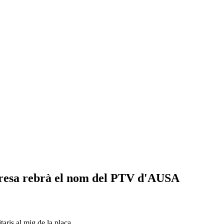
nresa rebrà el nom del PTV d'AUSA
taris al mig de la plaça