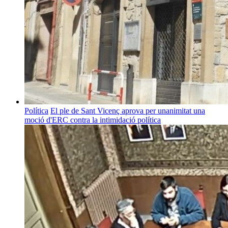
Política
El ple de Sant Vicenç aprova per unanimitat una
moció d'ERC contra la intimidació política