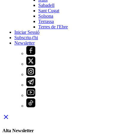
Sabadell
Sant Cugat
Solsona
Terrassa
Terres de l'Ebre
Iniciar Sessió
Subscriu-t'hi
Newsletter
close
Alta Newsletter