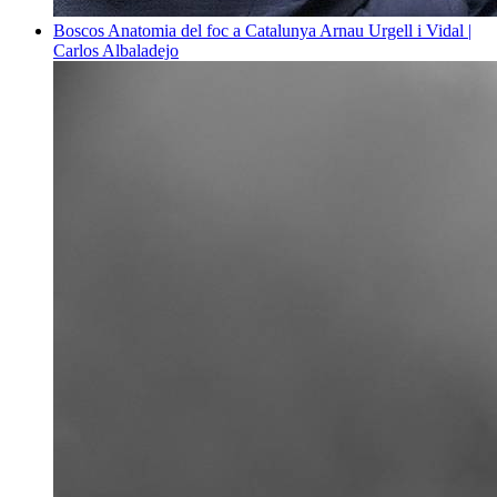
Boscos
Anatomia del foc a Catalunya
Arnau Urgell i Vidal |
Carlos Albaladejo