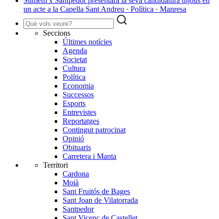
Sumem x Santpedor presentarà la seva candidatura dijous en
un acte a la Capella Sant Andreu · Política · Manresa
Seccions
Últimes notícies
Agenda
Societat
Cultura
Política
Economia
Successos
Esports
Entrevistes
Reportatges
Contingut patrocinat
Opinió
Obituaris
Carretera i Manta
Territori
Cardona
Moià
Sant Fruitós de Bages
Sant Joan de Vilatorrada
Santpedor
Sant Vicenç de Castellet