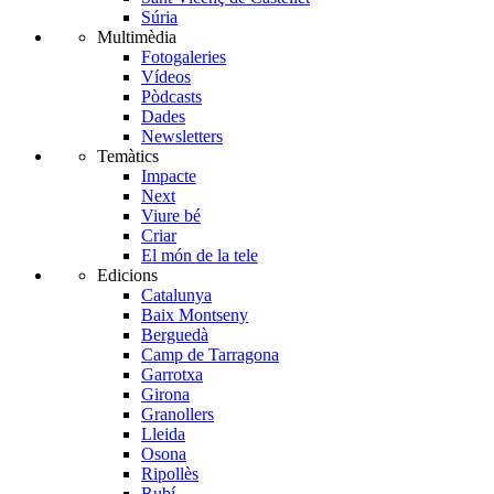
Súria
Multimèdia
Fotogaleries
Vídeos
Pòdcasts
Dades
Newsletters
Temàtics
Impacte
Next
Viure bé
Criar
El món de la tele
Edicions
Catalunya
Baix Montseny
Berguedà
Camp de Tarragona
Garrotxa
Girona
Granollers
Lleida
Osona
Ripollès
Rubí