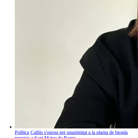
Política
Callús s'oposa per unanimitat a la planta de biogàs
prevista a Sant Mateu de Bages