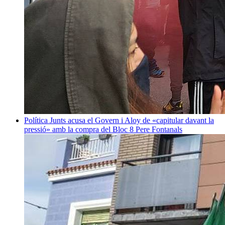
Política
Junts acusa el Govern i Aloy de «capitular davant la
pressió» amb la compra del Bloc 8
Pere Fontanals