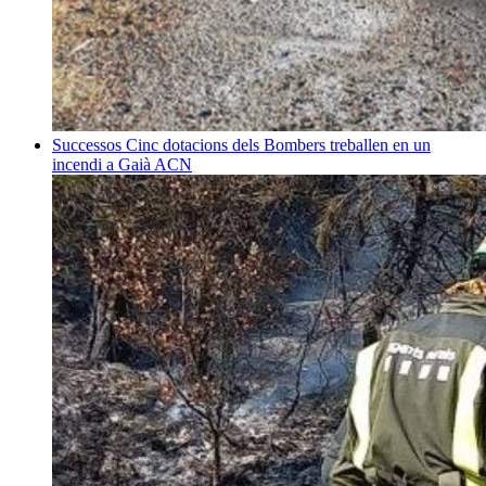
Successos
Cinc dotacions dels Bombers treballen en un
incendi a Gaià
ACN