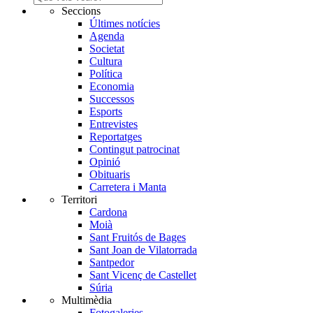
Seccions
Últimes notícies
Agenda
Societat
Cultura
Política
Economia
Successos
Esports
Entrevistes
Reportatges
Contingut patrocinat
Opinió
Obituaris
Carretera i Manta
Territori
Cardona
Moià
Sant Fruitós de Bages
Sant Joan de Vilatorrada
Santpedor
Sant Vicenç de Castellet
Súria
Multimèdia
Fotogaleries