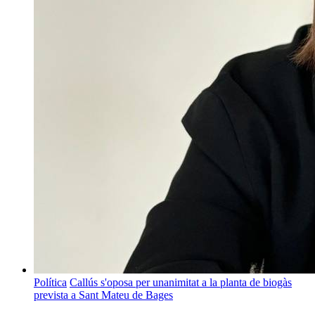
Política
Callús s'oposa per unanimitat a la planta de biogàs
prevista a Sant Mateu de Bages