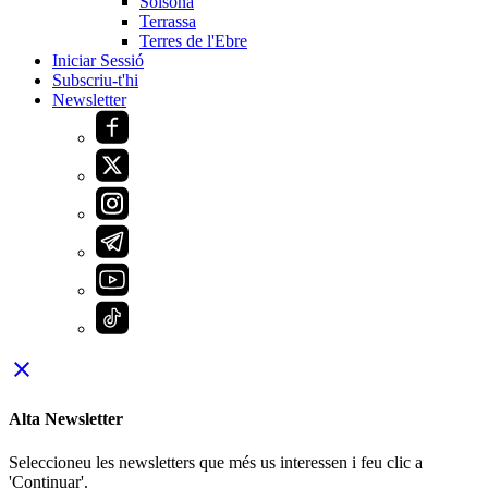
Solsona
Terrassa
Terres de l'Ebre
Iniciar Sessió
Subscriu-t'hi
Newsletter
close
Alta Newsletter
Seleccioneu les newsletters que més us interessen i feu clic a
'Continuar'.