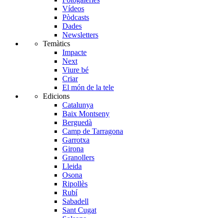
Vídeos
Pòdcasts
Dades
Newsletters
Temàtics
Impacte
Next
Viure bé
Criar
El món de la tele
Edicions
Catalunya
Baix Montseny
Berguedà
Camp de Tarragona
Garrotxa
Girona
Granollers
Lleida
Osona
Ripollès
Rubí
Sabadell
Sant Cugat