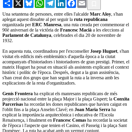
Share
X
Bluesky
WhatsApp
Telegram
LinkedIn
Facebook
Email
Una setantena de persones, entre elles l'alcalde
Marc Aloy
, s'han
aplegat aquest dissabte al per seguir la
ruta republicana
organitzada per
ERC Manresa
, una ruta creada per commemorar el
90è aniversari de la victòria de
Francesc Macià
a les eleccions al
Parlament de Catalunya
, celebrades el dia 20 de novembre de
1932.
En aquesta ruta, coordinadora per l'exconseller
Josep Huguet
, s'han
visitat els edificis més emblemàtics d'aquella època a la ciutat
acompanyats d'historiadors i historiadores de gran prestigi. Primer, el
mateix Huguet ha posat en situació als assistents explicant el context
històric i polític de l'època. Després, degut a la gran assistència,
s'han creat dos grups que han seguit la ruta a la inversa amb les
explicacions de la resta d'organitzadors.
Genís Frontera
ha explicat els manresans republicans de més
projecció nacional entre la plaça Major i la plaça Gispert; la
Conxita
Parcerisas
ha recordat les dones republicanes que havien caigut en
l'oblit fins a la plaça Anselm Clavé; en
Joan Maria Serra
ha
explicat la importància arquitectònica i educativa de l'Escola
Renaixença, i finalment en
Francesc Comas
ha recordat la societat
de l'època i l'aspecte que tenien el Casino, el Passeig i la plaça Sant
Domènec. La ruta ha acabat amb un vermut conjunt.