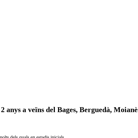
 2 anys a veïns del Bages, Berguedà, Moianè
olts dels quals en estadis inicials