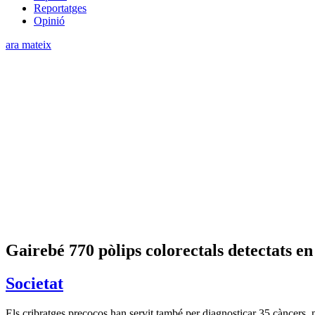
Reportatges
Opinió
ara mateix
Gairebé 770 pòlips colorectals detectats en
Societat
Els cribratges precoços han servit també per diagnosticar 35 càncers, m