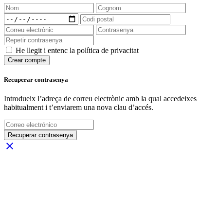
He llegit i entenc la política de privacitat
Crear compte
Recuperar contrasenya
Introdueix l’adreça de correu electrònic amb la qual accedeixes
habitualment i t’enviarem una nova clau d’accés.
Recuperar contrasenya
close