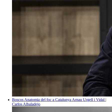
Boscos
Anatomia del foc a Catalunya
Arnau Urgell i Vidal |
Carlos Albaladejo