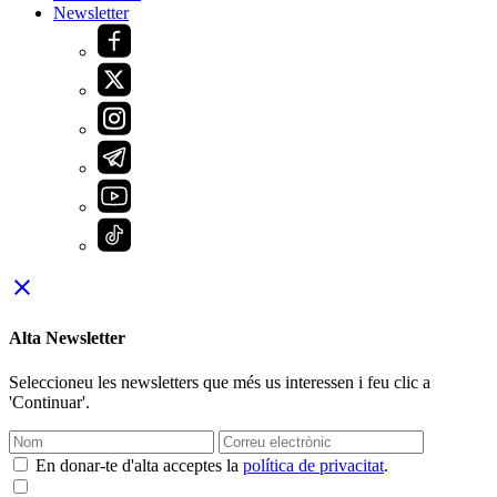
Newsletter
close
Alta Newsletter
Seleccioneu les newsletters que més us interessen i feu clic a
'Continuar'.
En donar-te d'alta acceptes la
política de privacitat
.