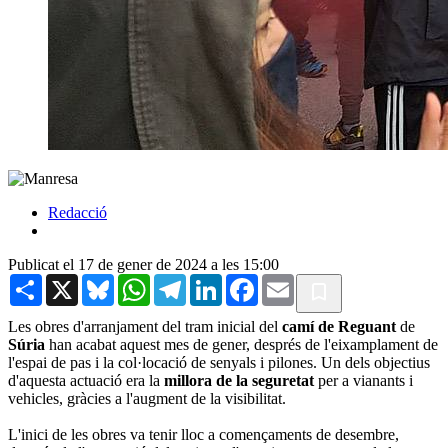
Redacció
Publicat el 17 de gener de 2024 a les 15:00
Share
X
Bluesky
WhatsApp
Telegram
LinkedIn
Facebook
Email
Les obres d'arranjament del tram inicial del
camí de Reguant
de
Súria
han acabat aquest mes de gener, després de l'eixamplament de
l'espai de pas i la col·locació de senyals i pilones. Un dels objectius
d'aquesta actuació era la
millora de la seguretat
per a vianants i
vehicles, gràcies a l'augment de la visibilitat.
L'inici de les obres va tenir lloc a començaments de desembre,