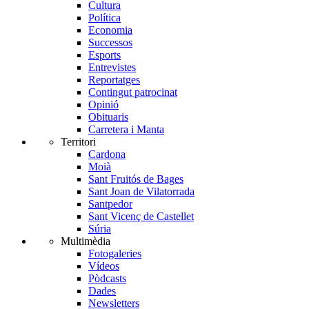
Cultura
Política
Economia
Successos
Esports
Entrevistes
Reportatges
Contingut patrocinat
Opinió
Obituaris
Carretera i Manta
Territori
Cardona
Moià
Sant Fruitós de Bages
Sant Joan de Vilatorrada
Santpedor
Sant Vicenç de Castellet
Súria
Multimèdia
Fotogaleries
Vídeos
Pòdcasts
Dades
Newsletters