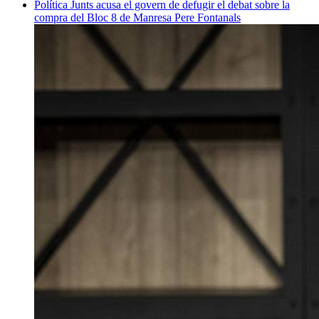
Política
Junts acusa el govern de defugir el debat sobre la
compra del Bloc 8 de Manresa
Pere Fontanals