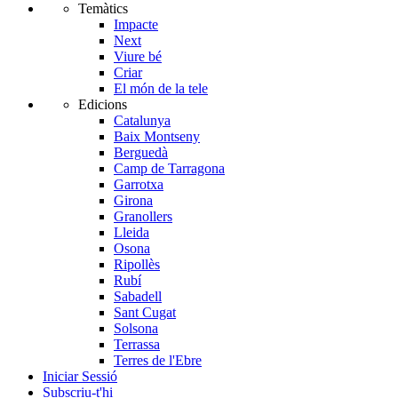
Temàtics
Impacte
Next
Viure bé
Criar
El món de la tele
Edicions
Catalunya
Baix Montseny
Berguedà
Camp de Tarragona
Garrotxa
Girona
Granollers
Lleida
Osona
Ripollès
Rubí
Sabadell
Sant Cugat
Solsona
Terrassa
Terres de l'Ebre
Iniciar Sessió
Subscriu-t'hi