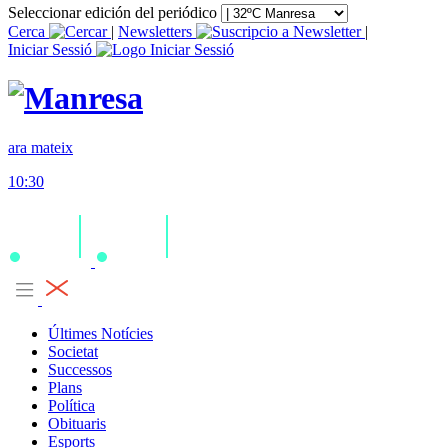
Seleccionar edición del periódico
Cerca
|
Newsletters
|
Iniciar Sessió
ara mateix
10:30
Últimes Notícies
Societat
Successos
Plans
Política
Obituaris
Esports