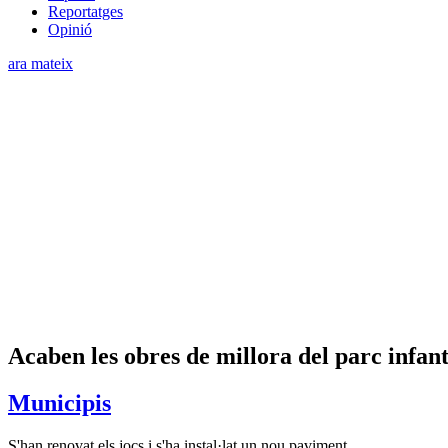
Reportatges
Opinió
ara mateix
Acaben les obres de millora del parc infant
Municipis
S'han renovat els jocs i s'ha instal·lat un nou paviment