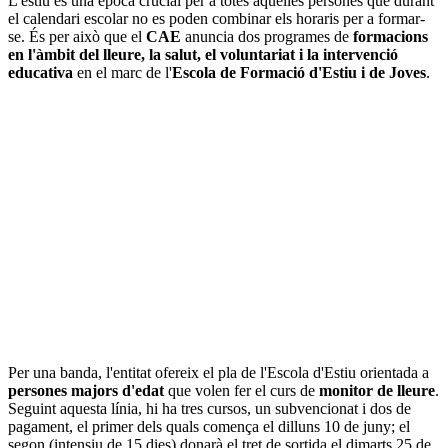
L'estiu és una època crucial per a totes aquelles persones que durant
el calendari escolar no es poden combinar els horaris per a formar-
se. És per això que el
CAE
anuncia dos programes de
formacions
en l'àmbit del lleure, la salut, el voluntariat i la intervenció
educativa
en el marc de l'
Escola de Formació d'Estiu i de Joves
.
Per una banda, l'entitat ofereix el pla de l'Escola d'Estiu orientada a
persones majors d'edat
que volen fer el curs de
monitor de lleure
.
Seguint aquesta línia, hi ha tres cursos, un subvencionat i dos de
pagament, el primer dels quals comença el dilluns 10 de juny; el
segon (intensiu de 15 dies) donarà el tret de sortida el dimarts 25 de