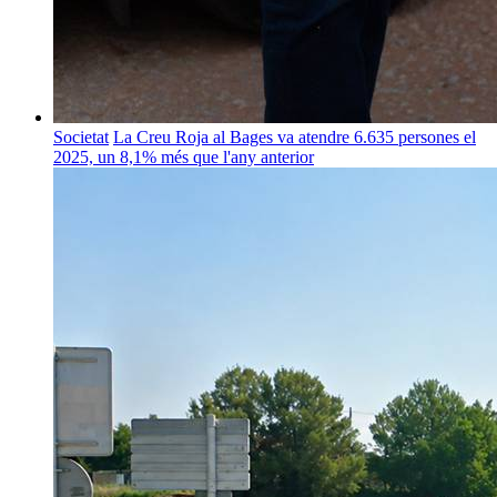
Societat
La Creu Roja al Bages va atendre 6.635 persones el
2025, un 8,1% més que l'any anterior