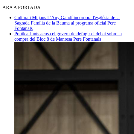
ARA A PORTADA
Cultura i Mitjans
L'Any Gaudí incorpora l'església de la
Sagrada Família de la Bauma al programa oficial
Pere
Fontanals
Política
Junts acusa el govern de defugir el debat sobre la
compra del Bloc 8 de Manresa
Pere Fontanals