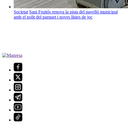
Societat
Sant Fruitós renova la pista del pavelló municipal
amb el polit del parquet i noves línies de joc