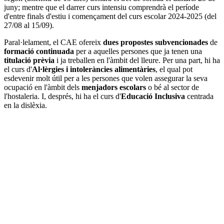
juny; mentre que el darrer curs intensiu comprendrà el període
d'entre finals d'estiu i començament del curs escolar 2024-2025 (del
27/08 al 15/09).
Paral·lelament, el CAE ofereix
dues propostes subvencionades
de
formació continuada
per a aquelles persones que ja tenen una
titulació prèvia
i ja treballen en l'àmbit del lleure. Per una part, hi ha
el curs d'
Al·lèrgies i intoleràncies alimentàries
, el qual pot
esdevenir molt útil per a les persones que volen assegurar la seva
ocupació en l'àmbit dels
menjadors escolars
o bé al sector de
l'hostaleria. I, després, hi ha el curs d'
Educació Inclusiva
centrada
en la dislèxia.