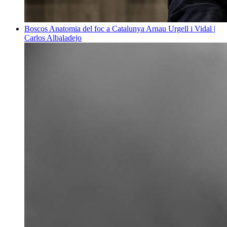
Boscos
Anatomia del foc a Catalunya
Arnau Urgell i Vidal |
Carlos Albaladejo