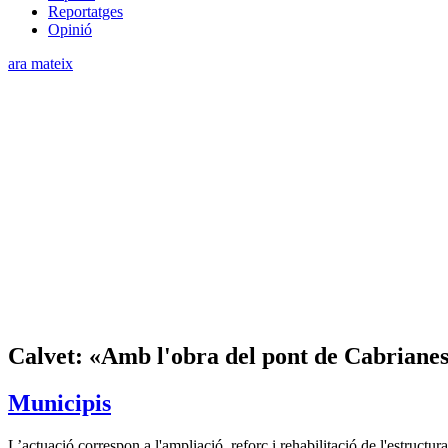
Reportatges
Opinió
ara mateix
Calvet: «Amb l'obra del pont de Cabrianes
Municipis
L’actuació correspon a l'ampliació, reforç i rehabilitació de l'estruct