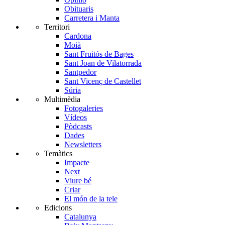
Obituaris
Carretera i Manta
Territori
Cardona
Moià
Sant Fruitós de Bages
Sant Joan de Vilatorrada
Santpedor
Sant Vicenç de Castellet
Súria
Multimèdia
Fotogaleries
Vídeos
Pòdcasts
Dades
Newsletters
Temàtics
Impacte
Next
Viure bé
Criar
El món de la tele
Edicions
Catalunya