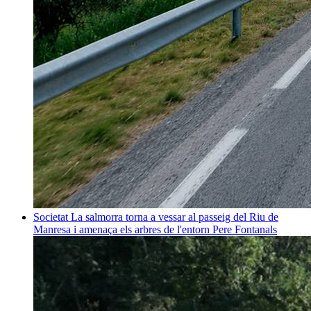
Societat
La salmorra torna a vessar al passeig del Riu de
Manresa i amenaça els arbres de l'entorn
Pere Fontanals