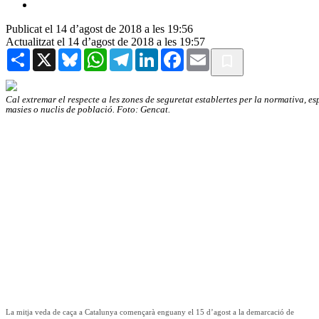
Publicat el 14 d’agost de 2018 a les 19:56
Actualitzat el 14 d’agost de 2018 a les 19:57
Share
X
Bluesky
WhatsApp
Telegram
LinkedIn
Facebook
Email
Cal extremar el respecte a les zones de seguretat establertes per la normativa, e
masies o nuclis de població. Foto: Gencat.
La mitja veda de caça a Catalunya començarà enguany el 15 d’agost a la demarcació de