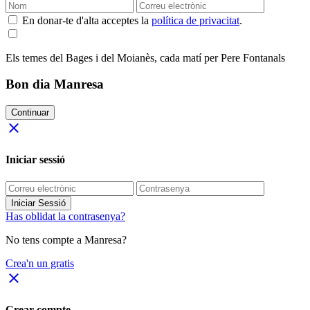
En donar-te d'alta acceptes la
política de privacitat
.
Els temes del Bages i del Moianès, cada matí per Pere Fontanals
Bon dia Manresa
Continuar
close
Iniciar sessió
Iniciar Sessió
Has oblidat la contrasenya?
No tens compte a Manresa?
Crea'n un gratis
close
Crear compte