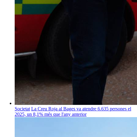
Societat
La Creu Roja al Bages va atendre 6.635 persones el
2025, un 8,1% més que l'any anterior