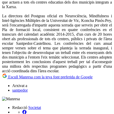
que actuen a tots els centres educatius dels dos municipis integrats a
la Xarxa.
La directora del Postgrau oficial en Neurociència, Mindfulness i
Intel·ligències Múltiples de la Universitat de Vic, Koncha Pinós-Pey,
serà l'encarregada d'impartir aquesta xerrada que serveix per obrir el
Pla de formació local, consistent en quatre conferències en el
transcurs del calendari acadèmic 2014-2015, d'un curs de 20 hores
obert als professionals de tots els centres, públics i privats de l'àrea
escolar Santpedor-Castellnou. Les conferències del curs anual
sempre versen sobre el tema que planteja la xerrada inaugural, i
tenen l'objectiu de desenvolupar un treball entre els ensenyants dels
dos municipis a l'entorn l'eix temàtic seleccionat. Els centres adopten
posteriorment les conclusions d'aquest treball per tal d'aconseguir
una millora dels respectius programes pedagògics a partir d'una
acció coordinada dins l'àrea escolar.
Escull Manresa com la teva font preferida de Google
Arxivat a
santpedor
Redacció
Societat