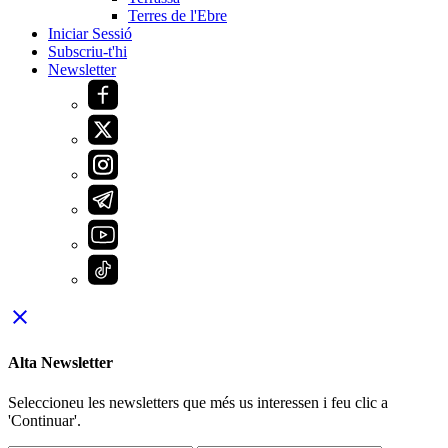
Terres de l'Ebre
Iniciar Sessió
Subscriu-t'hi
Newsletter
close
Alta Newsletter
Seleccioneu les newsletters que més us interessen i feu clic a
'Continuar'.