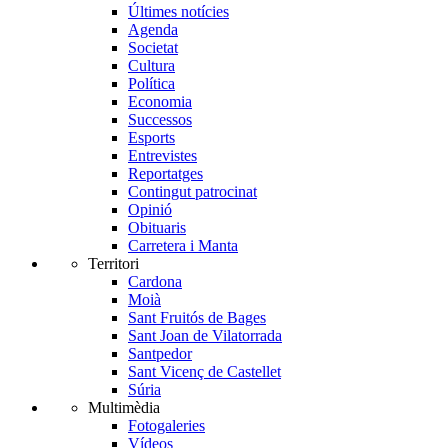
Últimes notícies
Agenda
Societat
Cultura
Política
Economia
Successos
Esports
Entrevistes
Reportatges
Contingut patrocinat
Opinió
Obituaris
Carretera i Manta
Territori
Cardona
Moià
Sant Fruitós de Bages
Sant Joan de Vilatorrada
Santpedor
Sant Vicenç de Castellet
Súria
Multimèdia
Fotogaleries
Vídeos