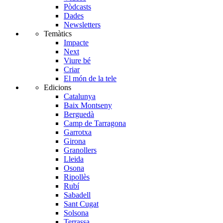
Pòdcasts
Dades
Newsletters
Temàtics
Impacte
Next
Viure bé
Criar
El món de la tele
Edicions
Catalunya
Baix Montseny
Berguedà
Camp de Tarragona
Garrotxa
Girona
Granollers
Lleida
Osona
Ripollès
Rubí
Sabadell
Sant Cugat
Solsona
Terrassa