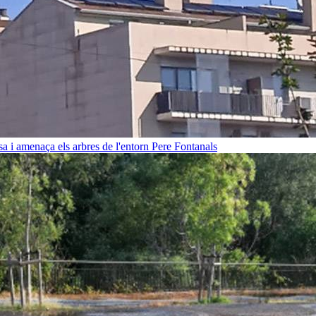
sa i amenaça els arbres de l'entorn
Pere Fontanals