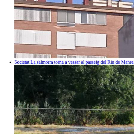
Societat
La salmorra torna a vessar al passeig del Riu de Manre