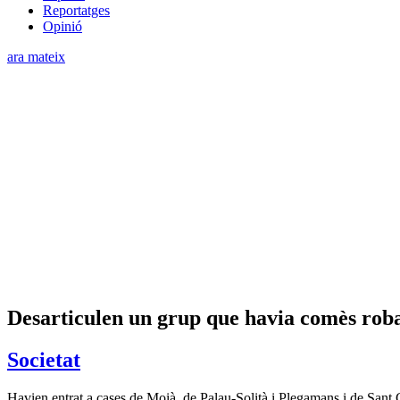
Reportatges
Opinió
ara mateix
Desarticulen un grup que havia comès robat
Societat
Havien entrat a cases de Moià, de Palau-Solità i Plegamans i de Sant 