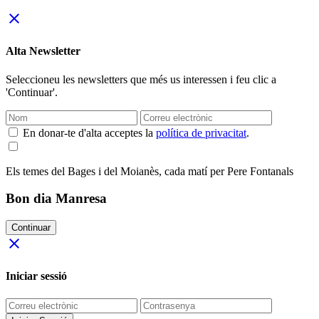
close
Alta Newsletter
Seleccioneu les newsletters que més us interessen i feu clic a
'Continuar'.
En donar-te d'alta acceptes la
política de privacitat
.
Els temes del Bages i del Moianès, cada matí per Pere Fontanals
Bon dia Manresa
Continuar
close
Iniciar sessió