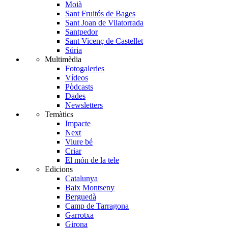
Moià
Sant Fruitós de Bages
Sant Joan de Vilatorrada
Santpedor
Sant Vicenç de Castellet
Súria
Multimèdia
Fotogaleries
Vídeos
Pòdcasts
Dades
Newsletters
Temàtics
Impacte
Next
Viure bé
Criar
El món de la tele
Edicions
Catalunya
Baix Montseny
Berguedà
Camp de Tarragona
Garrotxa
Girona