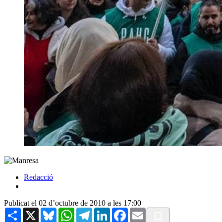
Redacció
Publicat el 02 d’octubre de 2010 a les 17:00
Share
X
Bluesky
WhatsApp
Telegram
LinkedIn
Facebook
Email