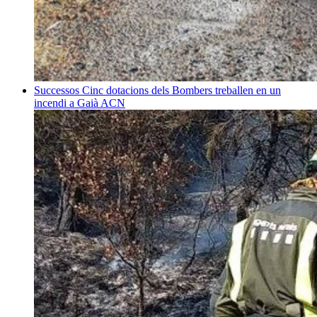
Successos
Cinc dotacions dels Bombers treballen en un
incendi a Gaià
ACN