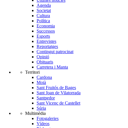
Últimes notícies
Agenda
Societat
Cultura
Política
Economia
Successos
Esports
Entrevistes
Reportatges
Contingut patrocinat
Opinió
Obituaris
Carretera i Manta
Territori
Cardona
Moià
Sant Fruitós de Bages
Sant Joan de Vilatorrada
Santpedor
Sant Vicenç de Castellet
Súria
Multimèdia
Fotogaleries
Vídeos