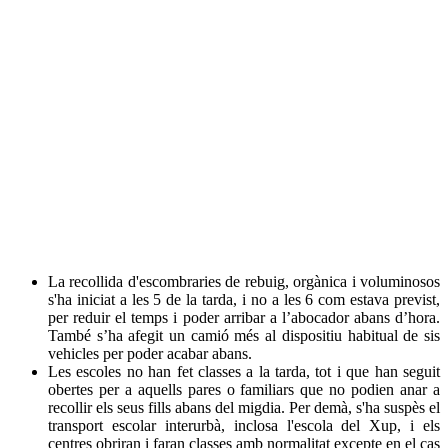
La recollida d'escombraries de rebuig, orgànica i voluminosos
s'ha iniciat a les 5 de la tarda, i no a les 6 com estava previst,
per reduir el temps i poder arribar a l’abocador abans d’hora.
També s’ha afegit un camió més al dispositiu habitual de sis
vehicles per poder acabar abans.
Les escoles no han fet classes a la tarda, tot i que han seguit
obertes per a aquells pares o familiars que no podien anar a
recollir els seus fills abans del migdia. Per demà, s'ha suspès el
transport escolar interurbà, inclosa l'escola del Xup, i els
centres obriran i faran classes amb normalitat excepte en el cas