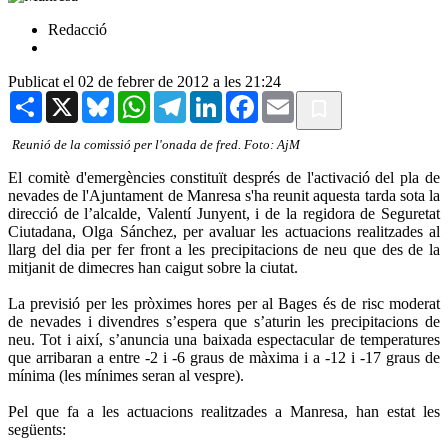
Redacció
Publicat el 02 de febrer de 2012 a les 21:24
Share
X
Bluesky
WhatsApp
Telegram
LinkedIn
Facebook
Email
Reunió de la comissió per l'onada de fred. Foto: AjM
El comitè d'emergències constituït després de l'activació del pla de
nevades de l'Ajuntament de Manresa s'ha reunit aquesta tarda sota la
direcció de l’alcalde, Valentí Junyent, i de la regidora de Seguretat
Ciutadana, Olga Sánchez, per avaluar les actuacions realitzades al
llarg del dia per fer front a les precipitacions de neu que des de la
mitjanit de dimecres han caigut sobre la ciutat.
La previsió per les pròximes hores per al Bages és de risc moderat
de nevades i divendres s’espera que s’aturin les precipitacions de
neu. Tot i així, s’anuncia una baixada espectacular de temperatures
que arribaran a entre -2 i -6 graus de màxima i a -12 i -17 graus de
mínima (les mínimes seran al vespre).
Pel que fa a les actuacions realitzades a Manresa, han estat les
següents: