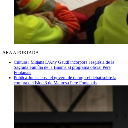
ARA A PORTADA
Cultura i Mitjans
L'Any Gaudí incorpora l'església de la
Sagrada Família de la Bauma al programa oficial
Pere
Fontanals
Política
Junts acusa el govern de defugir el debat sobre la
compra del Bloc 8 de Manresa
Pere Fontanals