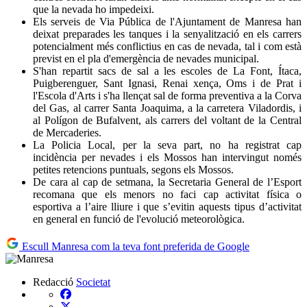
que la nevada ho impedeixi.
Els serveis de Via Pública de l'Ajuntament de Manresa han
deixat preparades les tanques i la senyalització en els carrers
potencialment més conflictius en cas de nevada, tal i com està
previst en el pla d'emergència de nevades municipal.
S'han repartit sacs de sal a les escoles de La Font, Ítaca,
Puigberenguer, Sant Ignasi, Renai xença, Oms i de Prat i
l'Escola d'Arts i s'ha llençat sal de forma preventiva a la Corva
del Gas, al carrer Santa Joaquima, a la carretera Viladordis, i
al Polígon de Bufalvent, als carrers del voltant de la Central
de Mercaderies.
La Policia Local, per la seva part, no ha registrat cap
incidència per nevades i els Mossos han intervingut només
petites retencions puntuals, segons els Mossos.
De cara al cap de setmana, la Secretaria General de l’Esport
recomana que els menors no faci cap activitat física o
esportiva a l’aire lliure i que s’evitin aquests tipus d’activitat
en general en funció de l'evolució meteorològica.
Escull Manresa com la teva font preferida de Google
Redacció
Societat