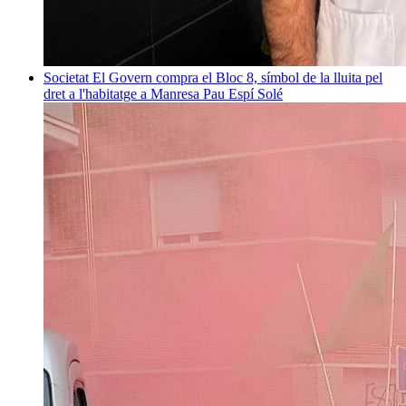
Societat
El Govern compra el Bloc 8, símbol de la lluita pel
dret a l'habitatge a Manresa
Pau Espí Solé