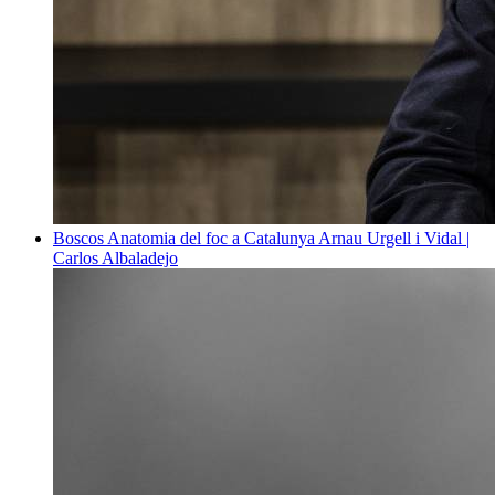
Boscos
Anatomia del foc a Catalunya
Arnau Urgell i Vidal |
Carlos Albaladejo