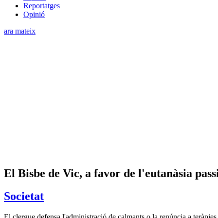
Reportatges
Opinió
ara mateix
El Bisbe de Vic, a favor de l'eutanàsia pass
Societat
El clergue defensa l'administració de calmants o la renúncia a teràpie