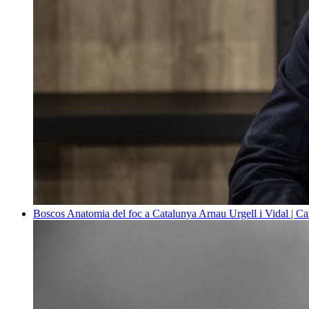
Boscos
Anatomia del foc a Catalunya
Arnau Urgell i Vidal | Ca