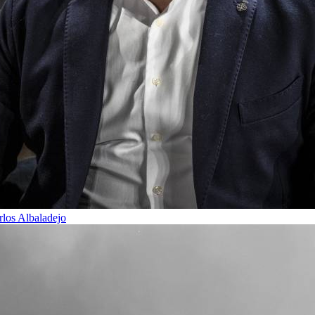
rlos Albaladejo