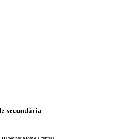
de secundària
 Bages per a tots els centres