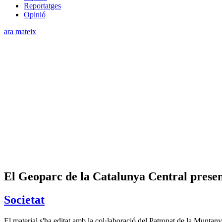
Reportatges
Opinió
ara mateix
El Geoparc de la Catalunya Central presen
Societat
El material s'ha editat amb la col·laboració del Patronat de la Muntan