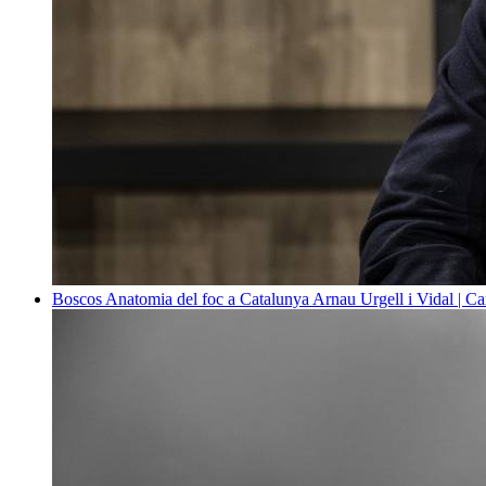
Boscos
Anatomia del foc a Catalunya
Arnau Urgell i Vidal | Ca