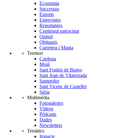
Economia
Successos
Esports
Entrevistes
Reportatges
Contingut patrocinat
Opinió
Obituaris
Carretera i Manta
Territori
Cardona
Moià
Sant Fruitós de Bages
Sant Joan de Vilatorrada
Santpedor
Sant Vicenç de Castellet
Súria
Multimèdia
Fotogaleries
Vídeos
Pòdcasts
Dades
Newsletters
Temàtics
Impacte