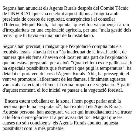
Segons han anunciat els Agents Rurals després del Comitè Tècnic
de l'INFOCAT que s'ha celebrat aquest dijous al migdia amb
presència de cossos de seguretat, emergències i el conseller
d'Interior, Miquel Buch, "tot apunta" que el foc va començar arran
d'irregularitats en una explotació agrícola, per una "mala gestió dels
fems" que hi havia en una part de la instal·lació.
Segons han precisat, i malgrat que l'explotació complia tots els
requisits legals, s'havia fet un "ús inadequat de la instal·lació", de
manera que els fems s'havien col·locat en una part de l'explotació
que no estava preparada per a això. "Quan el fem és de gallinassa, hi
ha especials possibilitats que fermenti i que pugi la temperatura", ha
detallat el portaveu del cos d'Agents Rurals. Ahir, ha prosseguit, el
vent va promoure l'aflorament de les flames, i finalment aquestes
van acabar afectant el femer i la zona propera de vegetació. A partir
d'aquest moment, el foc inicial va passar a la vegetació forestal.
"Encara estem treballant en la zona, i hem pogut parlar amb la
persona que feina l'explotació", han explicat els Agents Rurals.
Aquesta persona, han assegurat, va ser qui immediatament va trucar
al telèfon d'emergències 112 per avisar del foc. Malgrat que les
causes no són concloents, els Agents Rurals apunten aquesta
possibilitat com la més probable.