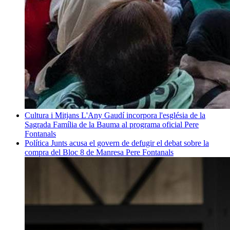
Cultura i Mitjans
L'Any Gaudí incorpora l'església de la
Sagrada Família de la Bauma al programa oficial
Pere
Fontanals
Política
Junts acusa el govern de defugir el debat sobre la
compra del Bloc 8 de Manresa
Pere Fontanals