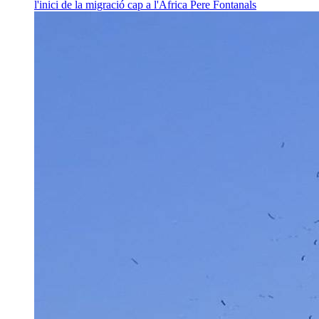
l'inici de la migració cap a l'Àfrica
Pere Fontanals