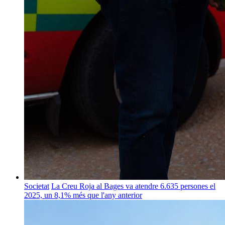
Societat
La Creu Roja al Bages va atendre 6.635 persones el
2025, un 8,1% més que l'any anterior