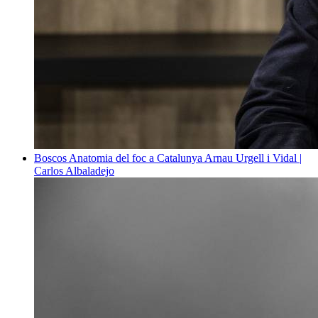
Boscos
Anatomia del foc a Catalunya
Arnau Urgell i Vidal |
Carlos Albaladejo