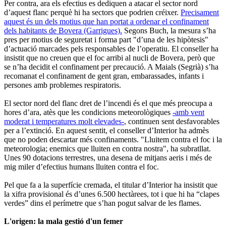
Per contra, ara els efectius es dediquen a atacar el sector nord
d’aquest flanc perquè hi ha sectors que podrien créixer.
Precisament
aquest és un dels motius que han portat a ordenar el confinament
dels habitants de Bovera (Garrigues).
Segons Buch, la mesura s’ha
pres per motius de seguretat i forma part "d’una de les hipòtesis"
d’actuació marcades pels responsables de l’operatiu. El conseller ha
insistit que no creuen que el foc arribi al nucli de Bovera, però que
se n’ha decidit el confinament per precaució. A Maials (Segrià) s’ha
recomanat el confinament de gent gran, embarassades, infants i
persones amb problemes respiratoris.
El sector nord del flanc dret de l’incendi és el que més preocupa a
hores d’ara, atès que les condicions meteorològiques
-amb vent
moderat i temperatures molt elevades-
, continuen sent desfavorables
per a l’extinció. En aquest sentit, el conseller d’Interior ha admès
que no poden descartar més confinaments. "Lluitem contra el foc i la
meteorologia; enemics que lluiten en contra nostra", ha subratllat.
Unes 90 dotacions terrestres, una desena de mitjans aeris i més de
mig miler d’efectius humans lluiten contra el foc.
Pel que fa a la superfície cremada, el titular d’Interior ha insistit que
la xifra provisional és d’unes 6.500 hectàrees, tot i que hi ha “clapes
verdes” dins el perímetre que s’han pogut salvar de les flames.
L'origen: la mala gestió d'un femer