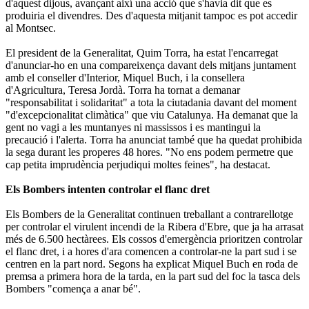
d'aquest dijous, avançant així una acció que s'havia dit que es
produiria el divendres. Des d'aquesta mitjanit tampoc es pot accedir
al Montsec.
El president de la Generalitat, Quim Torra, ha estat l'encarregat
d'anunciar-ho en una compareixença davant dels mitjans juntament
amb el conseller d'Interior, Miquel Buch, i la consellera
d'Agricultura, Teresa Jordà. Torra ha tornat a demanar
"responsabilitat i solidaritat" a tota la ciutadania davant del moment
"d'excepcionalitat climàtica" que viu Catalunya. Ha demanat que la
gent no vagi a les muntanyes ni massissos i es mantingui la
precaució i l'alerta. Torra ha anunciat també que ha quedat prohibida
la sega durant les properes 48 hores. "No ens podem permetre que
cap petita imprudència perjudiqui moltes feines", ha destacat.
Els Bombers intenten controlar el flanc dret
Els Bombers de la Generalitat continuen treballant a contrarellotge
per controlar el virulent incendi de la Ribera d'Ebre, que ja ha arrasat
més de 6.500 hectàrees. Els cossos d'emergència prioritzen controlar
el flanc dret, i a hores d'ara comencen a controlar-ne la part sud i se
centren en la part nord. Segons ha explicat Miquel Buch en roda de
premsa a primera hora de la tarda, en la part sud del foc la tasca dels
Bombers "comença a anar bé".