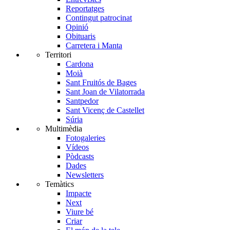
Reportatges
Contingut patrocinat
Opinió
Obituaris
Carretera i Manta
Territori
Cardona
Moià
Sant Fruitós de Bages
Sant Joan de Vilatorrada
Santpedor
Sant Vicenç de Castellet
Súria
Multimèdia
Fotogaleries
Vídeos
Pòdcasts
Dades
Newsletters
Temàtics
Impacte
Next
Viure bé
Criar