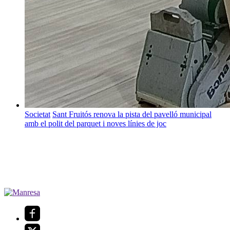
Societat
Sant Fruitós renova la pista del pavelló municipal
amb el polit del parquet i noves línies de joc