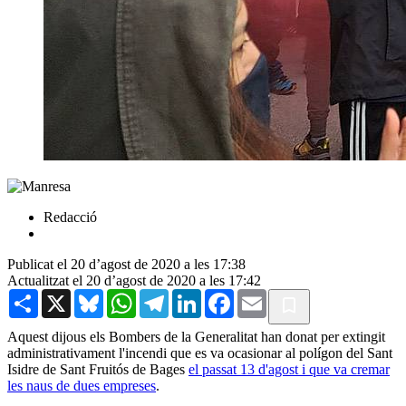
Redacció
Publicat el 20 d’agost de 2020 a les 17:38
Actualitzat el 20 d’agost de 2020 a les 17:42
Share
X
Bluesky
WhatsApp
Telegram
LinkedIn
Facebook
Email
Aquest dijous els Bombers de la Generalitat han donat per extingit
administrativament l'incendi que es va ocasionar al polígon del Sant
Isidre de Sant Fruitós de Bages
el passat 13 d'agost i que va cremar
les naus de dues empreses
.