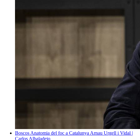
Boscos
Anatomia del foc a Catalunya
Arnau Urgell i Vidal |
Carlos Albaladejo