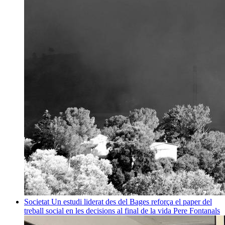
Societat
Un estudi liderat des del Bages reforça el paper del
treball social en les decisions al final de la vida
Pere Fontanals