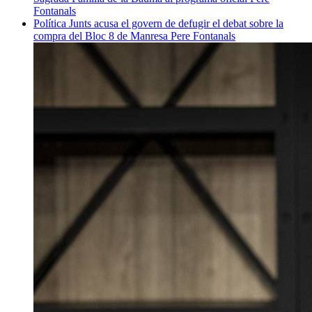
Fontanals
Política
Junts acusa el govern de defugir el debat sobre la
compra del Bloc 8 de Manresa
Pere Fontanals