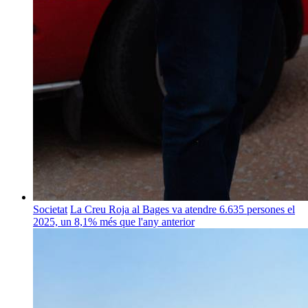
Societat
La Creu Roja al Bages va atendre 6.635 persones el
2025, un 8,1% més que l'any anterior