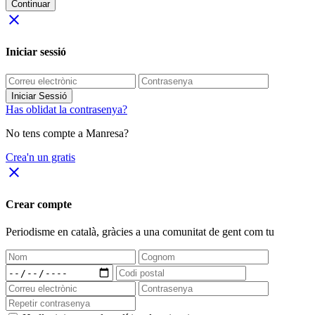
Continuar
close
Iniciar sessió
Iniciar Sessió
Has oblidat la contrasenya?
No tens compte a Manresa?
Crea'n un gratis
close
Crear compte
Periodisme
en català
, gràcies a una comunitat de gent com tu