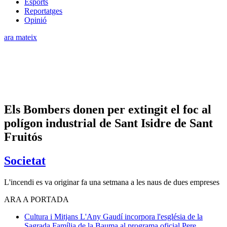
Esports
Reportatges
Opinió
ara mateix
Els Bombers donen per extingit el foc al
polígon industrial de Sant Isidre de Sant
Fruitós
Societat
L'incendi es va originar fa una setmana a les naus de dues empreses
ARA A PORTADA
Cultura i Mitjans
L'Any Gaudí incorpora l'església de la
Sagrada Família de la Bauma al programa oficial
Pere