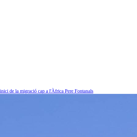
nici de la migració cap a l'Àfrica
Pere Fontanals