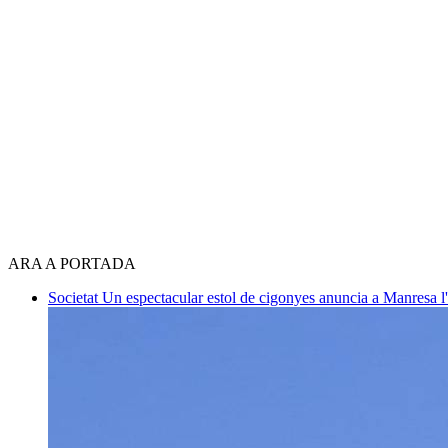
ARA A PORTADA
Societat
Un espectacular estol de cigonyes anuncia a Manresa l'i