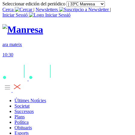
Seleccionar edición del periódico
Cerca
|
Newsletters
|
Iniciar Sessió
ara mateix
10:30
Últimes Notícies
Societat
Successos
Plans
Política
Obituaris
Esports