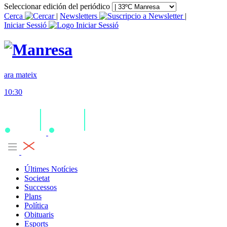
Seleccionar edición del periódico
Cerca
|
Newsletters
|
Iniciar Sessió
ara mateix
10:30
Últimes Notícies
Societat
Successos
Plans
Política
Obituaris
Esports