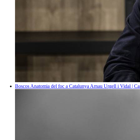
Boscos
Anatomia del foc a Catalunya
Arnau Urgell i Vidal | Ca