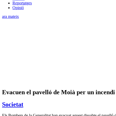
Reportatges
Opinió
ara mateix
Evacuen el pavelló de Moià per un incendi 
Societat
Els Bombers de la Generalitat han evacuat aquest dissabte el pavelló d