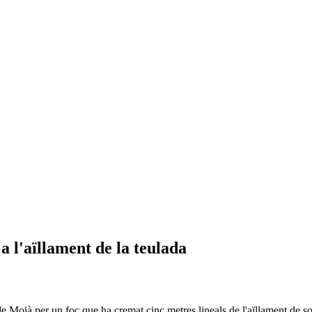
a l'aïllament de la teulada
e Moià per un foc que ha cremat cinc metres lineals de l'aïllament de sot