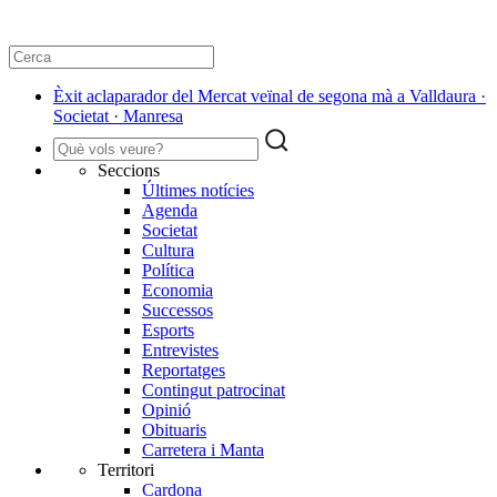
Èxit aclaparador del Mercat veïnal de segona mà a Valldaura ·
Societat · Manresa
Seccions
Últimes notícies
Agenda
Societat
Cultura
Política
Economia
Successos
Esports
Entrevistes
Reportatges
Contingut patrocinat
Opinió
Obituaris
Carretera i Manta
Territori
Cardona