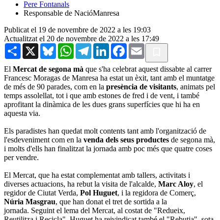
Pere Fontanals
Responsable de NacióManresa
Publicat el 19 de novembre de 2022 a les 19:03
Actualitzat el 20 de novembre de 2022 a les 17:49
Share
X
Bluesky
WhatsApp
Telegram
LinkedIn
Facebook
Email
El
Mercat de segona mà
que s'ha celebrat aquest dissabte al carrer
Francesc Moragas de Manresa ha estat un èxit, tant amb el muntatge
de més de 90 parades, com en la
presència de visitants
, animats pel
temps assolellat, tot i que amb estones de fred i de vent, i també
aprofitant la dinàmica de les dues grans superfícies que hi ha en
aquesta via.
Els paradistes han quedat molt contents tant amb l'organització de
l'esdeveniment com en la
venda dels seus productes
de segona mà,
i molts d'ells han finalitzat la jornada amb poc més que quatre coses
per vendre.
El Mercat, que ha estat complementat amb tallers, activitats i
diverses actuacions, ha rebut la visita de l'alcalde,
Marc Aloy
, el
regidor de Ciutat Verda,
Pol Huguet
, i la regidora de Comerç,
Núria Masgrau
, que han donat el tret de sortida a la
jornada. Seguint el lema del Mercat, al costat de "Redueix,
Reutilitza i Recicla", Huguet ha reivindicat també el "Rebutja", sota