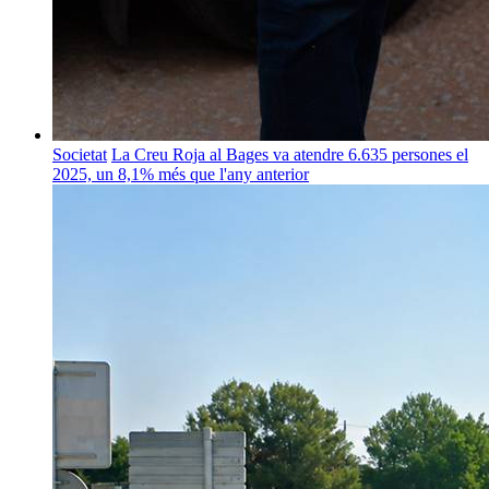
Societat
La Creu Roja al Bages va atendre 6.635 persones el
2025, un 8,1% més que l'any anterior