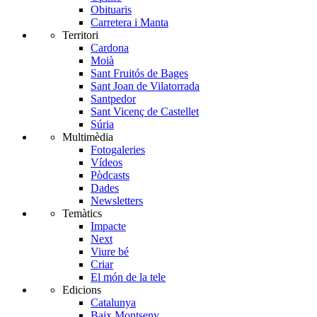
Obituaris
Carretera i Manta
Territori
Cardona
Moià
Sant Fruitós de Bages
Sant Joan de Vilatorrada
Santpedor
Sant Vicenç de Castellet
Súria
Multimèdia
Fotogaleries
Vídeos
Pòdcasts
Dades
Newsletters
Temàtics
Impacte
Next
Viure bé
Criar
El món de la tele
Edicions
Catalunya
Baix Montseny