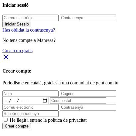
Iniciar sessió
Iniciar Sessió
Has oblidat la contrasenya?
No tens compte a Manresa?
Crea'n un gratis
close
Crear compte
Periodisme
en català
, gràcies a una comunitat de gent com tu
He llegit i entenc la política de privacitat
Crear compte