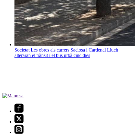
Societat
Les obres als carrers Saclosa i Cardenal Lluch
alteraran el trànsit i el bus urbà cinc dies