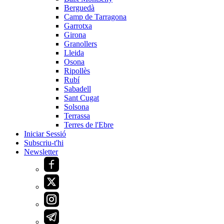
Berguedà
Camp de Tarragona
Garrotxa
Girona
Granollers
Lleida
Osona
Ripollès
Rubí
Sabadell
Sant Cugat
Solsona
Terrassa
Terres de l'Ebre
Iniciar Sessió
Subscriu-t'hi
Newsletter