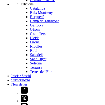
Edicions
Catalunya
Baix Montseny
Berguedà
Camp de Tarragona
Garrotxa
Girona
Granollers
Lleida
Osona
Ripollès
Rubí
Sabadell
Sant Cugat
Solsona
Terrassa
Terres de l'Ebre
Iniciar Sessió
Subscriu-t'hi
Newsletter