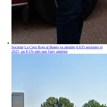
Societat
La Creu Roja al Bages va atendre 6.635 persones el
2025, un 8,1% més que l'any anterior