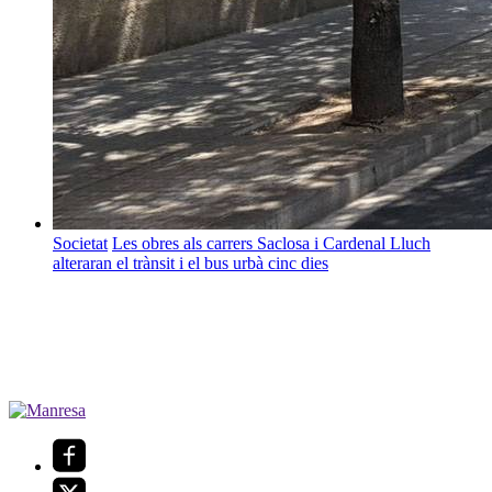
Societat
Les obres als carrers Saclosa i Cardenal Lluch
alteraran el trànsit i el bus urbà cinc dies