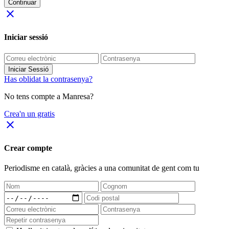
Continuar
close
Iniciar sessió
Iniciar Sessió
Has oblidat la contrasenya?
No tens compte a Manresa?
Crea'n un gratis
close
Crear compte
Periodisme
en català
, gràcies a una comunitat de gent com tu