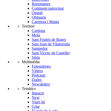
Reportatges
Contingut patrocinat
Opinió
Obituaris
Carretera i Manta
Territori
Cardona
Moià
Sant Fruitós de Bages
Sant Joan de Vilatorrada
Santpedor
Sant Vicenç de Castellet
Súria
Multimèdia
Fotogaleries
Vídeos
Pòdcasts
Dades
Newsletters
Temàtics
Impacte
Next
Viure bé
Criar
El món de la tele