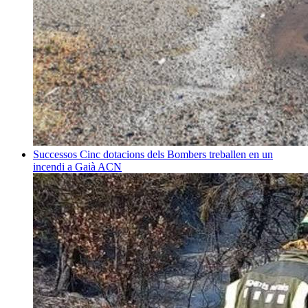
Successos
Cinc dotacions dels Bombers treballen en un
incendi a Gaià
ACN