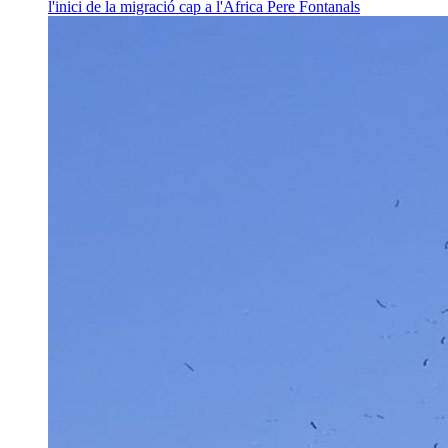
l'inici de la migració cap a l'Àfrica
Pere Fontanals