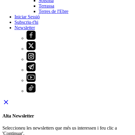
Solsona
Terrassa
Terres de l'Ebre
Iniciar Sessió
Subscriu-t'hi
Newsletter
close
Alta Newsletter
Seleccioneu les newsletters que més us interessen i feu clic a
'Continuar'.