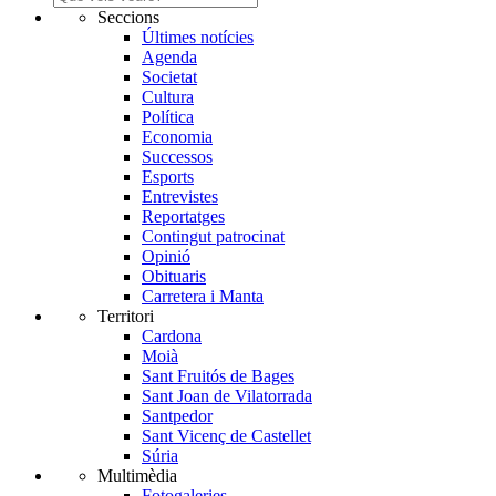
Seccions
Últimes notícies
Agenda
Societat
Cultura
Política
Economia
Successos
Esports
Entrevistes
Reportatges
Contingut patrocinat
Opinió
Obituaris
Carretera i Manta
Territori
Cardona
Moià
Sant Fruitós de Bages
Sant Joan de Vilatorrada
Santpedor
Sant Vicenç de Castellet
Súria
Multimèdia
Fotogaleries