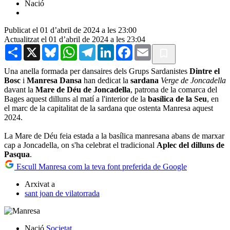
Nació
Publicat el 01 d’abril de 2024 a les 23:00
Actualitzat el 01 d’abril de 2024 a les 23:04
Share
X
Bluesky
WhatsApp
Telegram
LinkedIn
Facebook
Email
Una anella formada per dansaires dels Grups Sardanistes
Dintre el
Bosc
i
Manresa Dansa
han dedicat la
sardana
Verge de Joncadella
davant la
Mare de Déu de Joncadella
, patrona de la comarca del
Bages aquest dilluns al matí a l'interior de la
basílica de la Seu
, en
el marc de la capitalitat de la sardana que ostenta Manresa aquest
2024.
La Mare de Déu feia estada a la basílica manresana abans de marxar
cap a Joncadella, on s'ha celebrat el tradicional
Aplec del dilluns de
Pasqua
.
Escull Manresa com la teva font preferida de Google
Arxivat a
sant joan de vilatorrada
Nació
Societat