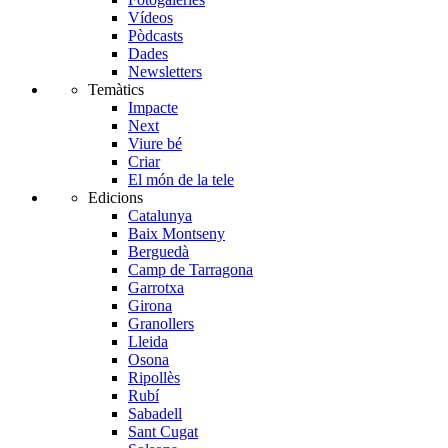
Vídeos
Pòdcasts
Dades
Newsletters
Temàtics
Impacte
Next
Viure bé
Criar
El món de la tele
Edicions
Catalunya
Baix Montseny
Berguedà
Camp de Tarragona
Garrotxa
Girona
Granollers
Lleida
Osona
Ripollès
Rubí
Sabadell
Sant Cugat