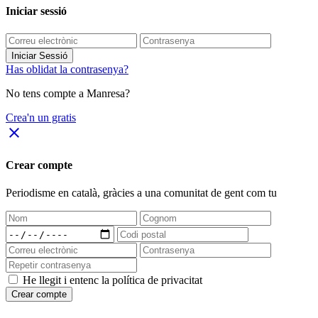
Iniciar sessió
Iniciar Sessió
Has oblidat la contrasenya?
No tens compte a Manresa?
Crea'n un gratis
close
Crear compte
Periodisme
en català
, gràcies a una comunitat de gent com tu
He llegit i entenc la política de privacitat
Crear compte