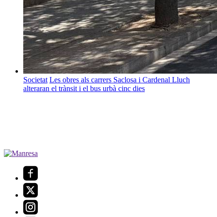
Societat
Les obres als carrers Saclosa i Cardenal Lluch
alteraran el trànsit i el bus urbà cinc dies