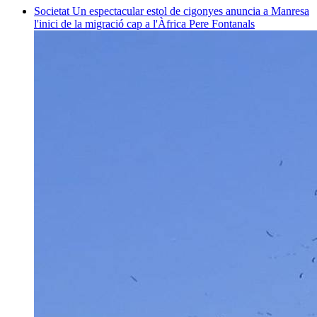
Societat
Un espectacular estol de cigonyes anuncia a Manresa
l'inici de la migració cap a l'Àfrica
Pere Fontanals