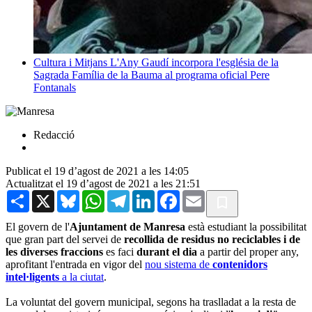
Cultura i Mitjans
L'Any Gaudí incorpora l'església de la
Sagrada Família de la Bauma al programa oficial
Pere
Fontanals
Redacció
Publicat el 19 d’agost de 2021 a les 14:05
Actualitzat el 19 d’agost de 2021 a les 21:51
Share
X
Bluesky
WhatsApp
Telegram
LinkedIn
Facebook
Email
El govern de l'
Ajuntament de Manresa
està estudiant la possibilitat
que gran part del servei de
recollida de residus no reciclables i de
les diverses fraccions
es faci
durant el dia
a partir del proper any,
aprofitant l'entrada en vigor del
nou sistema de
contenidors
intel·ligents
a la ciutat
.
La voluntat del govern municipal, segons ha traslladat a la resta de