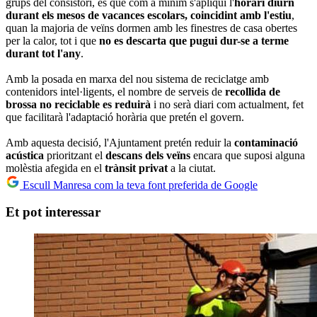
grups del consistori, és que com a mínim s'apliqui l'
horari diürn
durant els mesos de vacances escolars, coincidint amb l'estiu
,
quan la majoria de veïns dormen amb les finestres de casa obertes
per la calor, tot i que
no es descarta que pugui dur-se a terme
durant tot l'any
.
Amb la posada en marxa del nou sistema de reciclatge amb
contenidors intel·ligents, el nombre de serveis de
recollida de
brossa no reciclable es reduirà
i no serà diari com actualment, fet
que facilitarà l'adaptació horària que pretén el govern.
Amb aquesta decisió, l'Ajuntament pretén reduir la
contaminació
acústica
prioritzant el
descans dels veïns
encara que suposi alguna
molèstia afegida en el
trànsit privat
a la ciutat.
Escull Manresa com la teva font preferida de Google
Et pot interessar