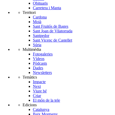
Obituaris
Carretera i Manta
Territori
Cardona
Moià
Sant Fruitós de Bages
Sant Joan de Vilatorrada
Santpedor
Sant Vicenç de Castellet
Súria
Multimèdia
Fotogaleries
Vídeos
Pòdcasts
Dades
Newsletters
Temàtics
Impacte
Next
Viure bé
Criar
El món de la tele
Edicions
Catalunya
Baix Montseny