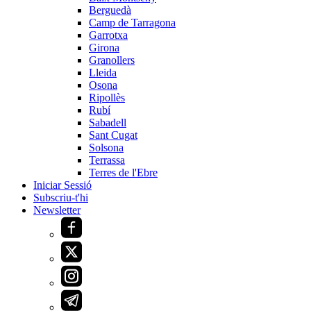
Berguedà
Camp de Tarragona
Garrotxa
Girona
Granollers
Lleida
Osona
Ripollès
Rubí
Sabadell
Sant Cugat
Solsona
Terrassa
Terres de l'Ebre
Iniciar Sessió
Subscriu-t'hi
Newsletter