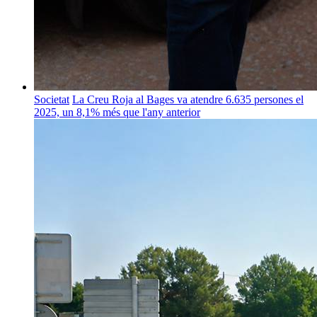
Societat
La Creu Roja al Bages va atendre 6.635 persones el
2025, un 8,1% més que l'any anterior