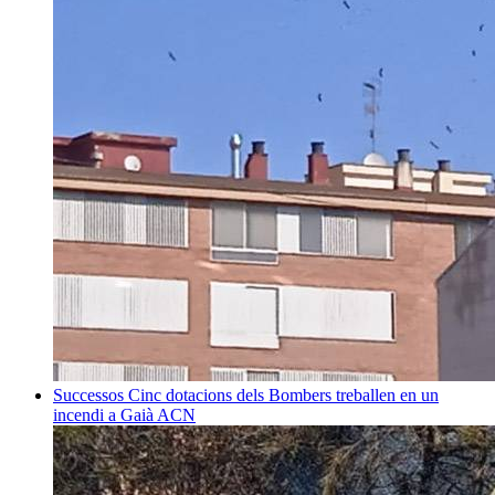
Successos
Cinc dotacions dels Bombers treballen en un
incendi a Gaià
ACN