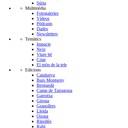
Súria
Multimèdia
Fotogaleries
Vídeos
Pòdcasts
Dades
Newsletters
Temàtics
Impacte
Next
Viure bé
Criar
El món de la tele
Edicions
Catalunya
Baix Montseny
Berguedà
Camp de Tarragona
Garrotxa
Girona
Granollers
Lleida
Osona
Ripollès
Rubí