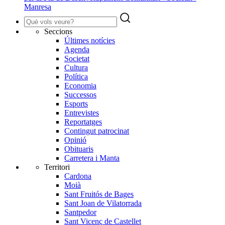
Manresa
Seccions
Últimes notícies
Agenda
Societat
Cultura
Política
Economia
Successos
Esports
Entrevistes
Reportatges
Contingut patrocinat
Opinió
Obituaris
Carretera i Manta
Territori
Cardona
Moià
Sant Fruitós de Bages
Sant Joan de Vilatorrada
Santpedor
Sant Vicenç de Castellet