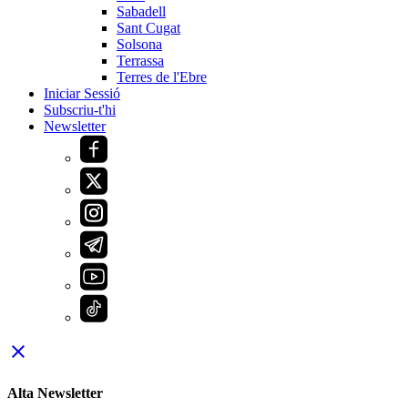
Sabadell
Sant Cugat
Solsona
Terrassa
Terres de l'Ebre
Iniciar Sessió
Subscriu-t'hi
Newsletter
close
Alta Newsletter