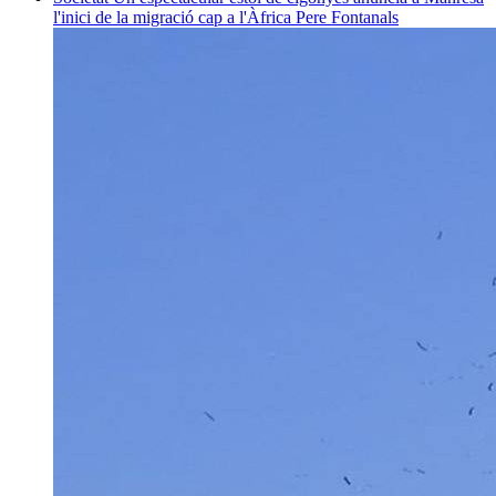
l'inici de la migració cap a l'Àfrica
Pere Fontanals