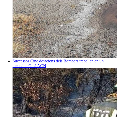
Successos
Cinc dotacions dels Bombers treballen en un
incendi a Gaià
ACN