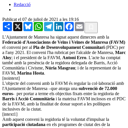
Redacció
Publicat el 07 de juliol de 2021 a les 19:16
Share
X
Bluesky
WhatsApp
Telegram
LinkedIn
Facebook
Email
L'Ajuntament de Manresa ha signat aquest dimecres amb la
Federació d'Associacions de Veïns i Veïnes de Manresa (FAVM)
el conveni per al
Pla de Desenvolupament Comunitari
(PDC) per
a l'any 2021. El conveni l'ha rubricat per l'alcalde de Manresa,
Marc
Aloy
; i el president de la FAVM,
Antoni Erro
. L'acte ha comptat
també amb la presència de la regidora delegada de Barris, Acció
Comunitària i Civisme,
Núria Masgrau
; i de la representant de la
FAVM,
Marina Hosta
.
[nointext]
L'objecte del conveni amb la FAVM és regular la col·laboració amb
l'Ajuntament de Manresa –que atorga una
subvenció de 72.000
euros
- per portar a terme els objectius fixats entre la regidoria de
Barris i Acció Comunitària
i la mateixa FAVM inclosos en el PDC
de la FAVM, amb la finalitat de donar suport a les polítiques
inclusives de la ciutat.
[intext1]
Amb aquest conveni la regidoria té la voluntat d'impulsar la
participació ciutadana
en els programes de ciutat des de la