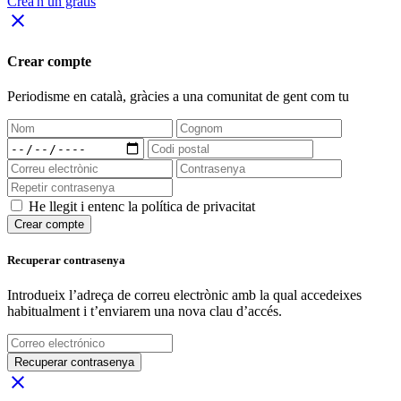
Crea'n un gratis
close
Crear compte
Periodisme
en català
, gràcies a una comunitat de gent com tu
He llegit i entenc la política de privacitat
Crear compte
Recuperar contrasenya
Introdueix l’adreça de correu electrònic amb la qual accedeixes
habitualment i t’enviarem una nova clau d’accés.
Recuperar contrasenya
close