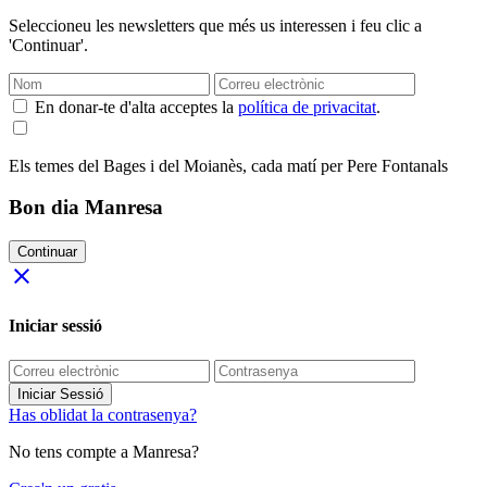
Seleccioneu les newsletters que més us interessen i feu clic a
'Continuar'.
En donar-te d'alta acceptes la
política de privacitat
.
Els temes del Bages i del Moianès, cada matí per Pere Fontanals
Bon dia Manresa
Continuar
close
Iniciar sessió
Iniciar Sessió
Has oblidat la contrasenya?
No tens compte a Manresa?