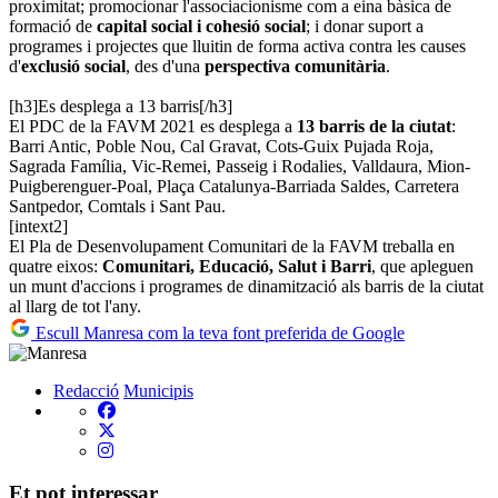
proximitat; promocionar l'associacionisme com a eina bàsica de
formació de
capital social i cohesió social
; i donar suport a
programes i projectes que lluitin de forma activa contra les causes
d'
exclusió social
, des d'una
perspectiva comunitària
.
[h3]Es desplega a 13 barris[/h3]
El PDC de la FAVM 2021 es desplega a
13 barris de la ciutat
:
Barri Antic, Poble Nou, Cal Gravat, Cots-Guix Pujada Roja,
Sagrada Família, Vic-Remei, Passeig i Rodalies, Valldaura, Mion-
Puigberenguer-Poal, Plaça Catalunya-Barriada Saldes, Carretera
Santpedor, Comtals i Sant Pau.
[intext2]
El Pla de Desenvolupament Comunitari de la FAVM treballa en
quatre eixos:
Comunitari, Educació, Salut i Barri
, que apleguen
un munt d'accions i programes de dinamització als barris de la ciutat
al llarg de tot l'any.
Escull Manresa com la teva font preferida de Google
Redacció
Municipis
Et pot interessar