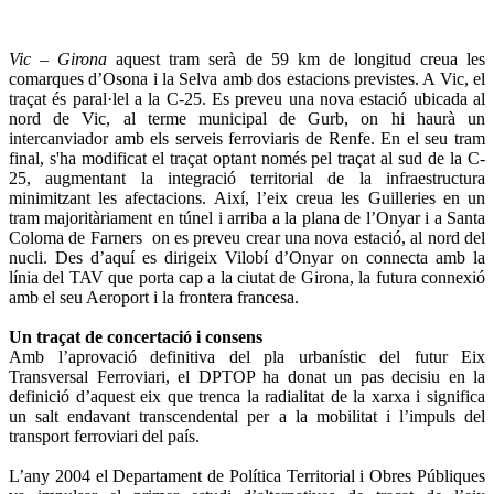
Vic – Girona
aquest tram serà de 59 km de longitud creua les
comarques d’Osona i la Selva amb dos estacions previstes. A Vic, el
traçat és paral·lel a la C-25. Es preveu una nova estació ubicada al
nord de Vic, al terme municipal de Gurb, on hi haurà un
intercanviador amb els serveis ferroviaris de Renfe. En el seu tram
final, s'ha modificat el traçat optant només pel traçat al sud de la C-
25, augmentant la integració territorial de la infraestructura
minimitzant les afectacions. Així, l’eix creua les Guilleries en un
tram majoritàriament en túnel i arriba a la plana de l’Onyar i a Santa
Coloma de Farners on es preveu crear una nova estació, al nord del
nucli. Des d’aquí es dirigeix Vilobí d’Onyar on connecta amb la
línia del TAV que porta cap a la ciutat de Girona, la futura connexió
amb el seu Aeroport i la frontera francesa.
Un traçat de concertació i consens
Amb l’aprovació definitiva del pla urbanístic del futur Eix
Transversal Ferroviari, el DPTOP ha donat un pas decisiu en la
definició d’aquest eix que trenca la radialitat de la xarxa i significa
un salt endavant transcendental per a la mobilitat i l’impuls del
transport ferroviari del país.
L’any 2004 el Departament de Política Territorial i Obres Públiques