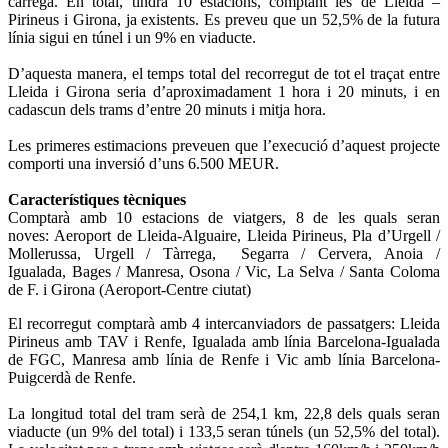
càrrega. En total, tindrà 10 estacions, comptant les de Lleida –
Pirineus i Girona, ja existents. Es preveu que un 52,5% de la futura
línia sigui en túnel i un 9% en viaducte.
D’aquesta manera, el temps total del recorregut de tot el traçat entre
Lleida i Girona seria d’aproximadament 1 hora i 20 minuts, i en
cadascun dels trams d’entre 20 minuts i mitja hora.
Les primeres estimacions preveuen que l’execució d’aquest projecte
comporti una inversió d’uns 6.500 MEUR.
Característiques tècniques
Comptarà amb 10 estacions de viatgers, 8 de les quals seran
noves: Aeroport de Lleida-Alguaire, Lleida Pirineus, Pla d’Urgell /
Mollerussa, Urgell / Tàrrega, Segarra / Cervera, Anoia /
Igualada, Bages / Manresa, Osona / Vic, La Selva / Santa Coloma
de F. i Girona (Aeroport-Centre ciutat)
El recorregut comptarà amb 4 intercanviadors de passatgers: Lleida
Pirineus amb TAV i Renfe, Igualada amb línia Barcelona-Igualada
de FGC, Manresa amb línia de Renfe i Vic amb línia Barcelona-
Puigcerdà de Renfe.
La longitud total del tram serà de 254,1 km, 22,8 dels quals seran
viaducte (un 9% del total) i 133,5 seran túnels (un 52,5% del total).