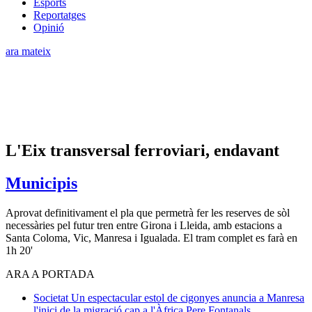
Esports
Reportatges
Opinió
ara mateix
L'Eix transversal ferroviari, endavant
Municipis
Aprovat definitivament el pla que permetrà fer les reserves de sòl
necessàries pel futur tren entre Girona i Lleida, amb estacions a
Santa Coloma, Vic, Manresa i Igualada. El tram complet es farà en
1h 20'
ARA A PORTADA
Societat
Un espectacular estol de cigonyes anuncia a Manresa
l'inici de la migració cap a l'Àfrica
Pere Fontanals