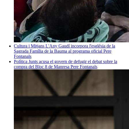
Cultura i Mitjans
L'Any Gaudí incorpora l'església de la
Sagrada Família de la Bauma al programa oficial
Pere
Fontanals
Política
Junts acusa el govern de defugir el debat sobre la
compra del Bloc 8 de Manresa
Pere Fontanals