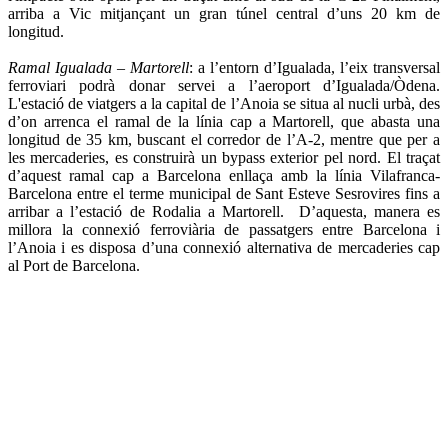
arriba a Vic mitjançant un gran túnel central d’uns 20 km de
longitud.
Ramal Igualada – Martorell
: a l’entorn d’Igualada, l’eix transversal
ferroviari podrà donar servei a l’aeroport d’Igualada/Òdena.
L'estació de viatgers a la capital de l’Anoia se situa al nucli urbà, des
d’on arrenca el ramal de la línia cap a Martorell, que abasta una
longitud de 35 km, buscant el corredor de l’A-2, mentre que per a
les mercaderies, es construirà un bypass exterior pel nord. El traçat
d’aquest ramal cap a Barcelona enllaça amb la línia Vilafranca-
Barcelona entre el terme municipal de Sant Esteve Sesrovires fins a
arribar a l’estació de Rodalia a Martorell. D’aquesta, manera es
millora la connexió ferroviària de passatgers entre Barcelona i
l’Anoia i es disposa d’una connexió alternativa de mercaderies cap
al Port de Barcelona.