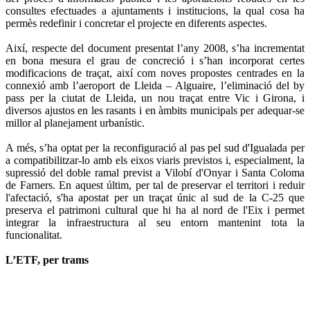
consultes efectuades a ajuntaments i institucions, la qual cosa ha
permès redefinir i concretar el projecte en diferents aspectes.
Així, respecte del document presentat l’any 2008, s’ha incrementat
en bona mesura el grau de concreció i s’han incorporat certes
modificacions de traçat, així com noves propostes centrades en la
connexió amb l’aeroport de Lleida – Alguaire, l’eliminació del by
pass per la ciutat de Lleida, un nou traçat entre Vic i Girona, i
diversos ajustos en les rasants i en àmbits municipals per adequar-se
millor al planejament urbanístic.
A més, s’ha optat per la reconfiguració al pas pel sud d'Igualada per
a compatibilitzar-lo amb els eixos viaris previstos i, especialment, la
supressió del doble ramal previst a Vilobí d'Onyar i Santa Coloma
de Farners. En aquest últim, per tal de preservar el territori i reduir
l'afectació, s'ha apostat per un traçat únic al sud de la C-25 que
preserva el patrimoni cultural que hi ha al nord de l'Eix i permet
integrar la infraestructura al seu entorn mantenint tota la
funcionalitat.
L’ETF, per trams