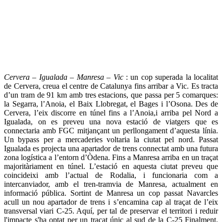
Cervera – Igualada – Manresa – Vic
: un cop superada la localitat
de Cervera, creua el centre de Catalunya fins arribar a Vic. Es tracta
d’un tram de 91 km amb tres estacions, que passa per 5 comarques:
la Segarra, l’Anoia, el Baix Llobregat, el Bages i l’Osona. Des de
Cervera, l’eix discorre en túnel fins a l’Anoia,i arriba pel Nord a
Igualada, on es preveu una nova estació de viatgers que es
connectaria amb FGC mitjançant un perllongament d’aquesta línia.
Un bypass per a mercaderies voltaria la ciutat pel nord. Passat
Igualada es projecta una apartador de trens connectat amb una futura
zona logística a l’entorn d’Òdena. Fins a Manresa arriba en un traçat
majoritàriament en túnel. L’estació en aquesta ciutat preveu que
coincideixi amb l’actual de Rodalia, i funcionaria com a
intercanviador, amb el tren-tramvia de Manresa, actualment en
informació pública. Sortint de Manresa un cop passat Navarcles
acull un nou apartador de trens i s’encamina cap al traçat de l’eix
transversal viari C-25. Aquí, per tal de preservar el territori i reduir
l'impacte s'ha optat per un traçat únic al sud de la C-25 Finalment,