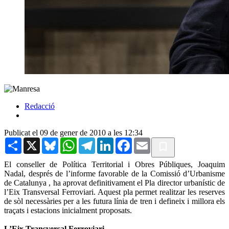
Redacció
Publicat el 09 de gener de 2010 a les 12:34
Share
X
Bluesky
WhatsApp
Telegram
LinkedIn
Facebook
Email
El conseller de Política Territorial i Obres Públiques, Joaquim
Nadal, després de l’informe favorable de la Comissió d’Urbanisme
de Catalunya , ha aprovat definitivament el Pla director urbanístic de
l’Eix Transversal Ferroviari. Aquest pla permet realitzar les reserves
de sòl necessàries per a les futura línia de tren i defineix i millora els
traçats i estacions inicialment proposats.
L’Eix Transversal Ferroviari