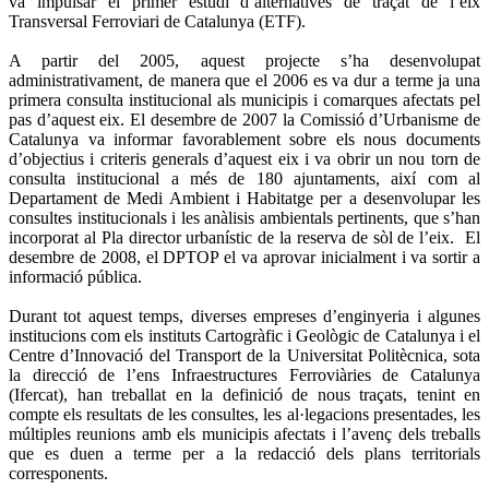
va impulsar el primer estudi d’alternatives de traçat de l’eix
Transversal Ferroviari de Catalunya (ETF).
A partir del 2005, aquest projecte s’ha desenvolupat
administrativament, de manera que el 2006 es va dur a terme ja una
primera consulta institucional als municipis i comarques afectats pel
pas d’aquest eix. El desembre de 2007 la Comissió d’Urbanisme de
Catalunya va informar favorablement sobre els nous documents
d’objectius i criteris generals d’aquest eix i va obrir un nou torn de
consulta institucional a més de 180 ajuntaments, així com al
Departament de Medi Ambient i Habitatge per a desenvolupar les
consultes institucionals i les anàlisis ambientals pertinents, que s’han
incorporat al Pla director urbanístic de la reserva de sòl de l’eix. El
desembre de 2008, el DPTOP el va aprovar inicialment i va sortir a
informació pública.
Durant tot aquest temps, diverses empreses d’enginyeria i algunes
institucions com els instituts Cartogràfic i Geològic de Catalunya i el
Centre d’Innovació del Transport de la Universitat Politècnica, sota
la direcció de l’ens Infraestructures Ferroviàries de Catalunya
(Ifercat), han treballat en la definició de nous traçats, tenint en
compte els resultats de les consultes, les al·legacions presentades, les
múltiples reunions amb els municipis afectats i l’avenç dels treballs
que es duen a terme per a la redacció dels plans territorials
corresponents.