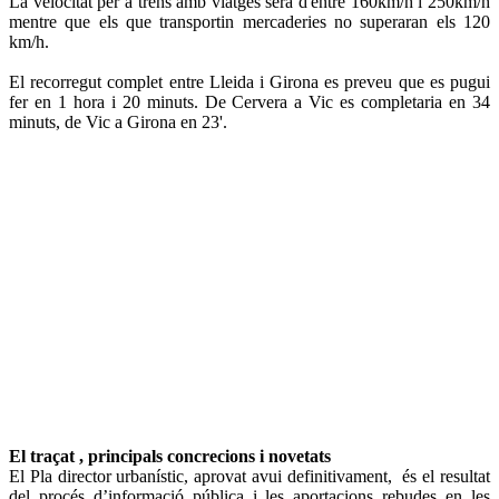
La velocitat per a trens amb viatges serà d'entre 160km/h i 250km/h
mentre que els que transportin mercaderies no superaran els 120
km/h.
El recorregut complet entre Lleida i Girona es preveu que es pugui
fer en 1 hora i 20 minuts. De Cervera a Vic es completaria en 34
minuts, de Vic a Girona en 23'.
El traçat , principals concrecions i novetats
El Pla director urbanístic, aprovat avui definitivament, és el resultat
del procés d’informació pública i les aportacions rebudes en les