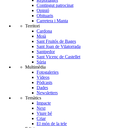
Reportatges
Contingut patrocinat
Opinió
Obituaris
Carretera i Manta
Territori
Cardona
Moià
Sant Fruitós de Bages
Sant Joan de Vilatorrada
Santpedor
Sant Vicenç de Castellet
Súria
Multimèdia
Fotogaleries
Vídeos
Pòdcasts
Dades
Newsletters
Temàtics
Impacte
Next
Viure bé
Criar
El món de la tele