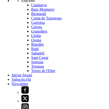
Edicions
Catalunya
Baix Montseny
Berguedà
Camp de Tarragona
Garrotxa
Girona
Granollers
Lleida
Osona
Ripollès
Rubí
Sabadell
Sant Cugat
Solsona
Terrassa
Terres de l'Ebre
Iniciar Sessió
Subscriu-t'hi
Newsletter