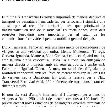
El futur Eix Transversal Ferroviari impulsarà de manera decisiva el
transport de passatgers i mercaderies per ferrocarril i significa una
aposta per al reequilibri territorial, atès que prioritzarà la
transversalitat en lloc de la radialitat. Es tracta doncs, d’un dels
projectes ferroviaris més importants per al futur de les
comunicacions ferroviàries i per a la mobilitat general del país.
L’Eix Tranversal Ferroviari serà una línia mixta de mercaderies i de
viatgers en alta velocitat que unirà, Lleida, Mollerussa, Tàrrega,
Cervera, Igualada, Manresa, Vic i Girona, i connectarà, així mateix,
amb la línia d’alta velocitat a Lleida i a Girona, on enllaçarà de
manera directa o indirecta amb els seus aeroports, i també amb
l’aeroport d’Igualada/Òdena. A més, un ramal des d’Igualada a
Martorell connectarà amb les línies de mercaderies cap al Port i les
de viatgers cap a Barcelona. En total, la reserva per a l’Eix
Transversal Ferroviari és de 254 kilòmetres de traça considerant els
diferents ramals.
El nou eix serà d’ample internacional i dissenyat per a trens de
viatgers a fins a 250 km/h i de mercaderies fins a 120 km/h. Es
preveu crear 8 noves estacions de passatgers i diverses terminals de