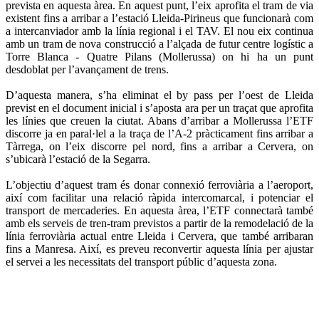
prevista en aquesta àrea. En aquest punt, l’eix aprofita el tram de via
existent fins a arribar a l’estació Lleida-Pirineus que funcionarà com
a intercanviador amb la línia regional i el TAV. El nou eix continua
amb un tram de nova construcció a l’alçada de futur centre logístic a
Torre Blanca - Quatre Pilans (Mollerussa) on hi ha un punt
desdoblat per l’avançament de trens.
D’aquesta manera, s’ha eliminat el by pass per l’oest de Lleida
previst en el document inicial i s’aposta ara per un traçat que aprofita
les línies que creuen la ciutat. Abans d’arribar a Mollerussa l’ETF
discorre ja en paral·lel a la traça de l’A-2 pràcticament fins arribar a
Tàrrega, on l’eix discorre pel nord, fins a arribar a Cervera, on
s’ubicarà l’estació de la Segarra.
L’objectiu d’aquest tram és donar connexió ferroviària a l’aeroport,
així com facilitar una relació ràpida intercomarcal, i potenciar el
transport de mercaderies. En aquesta àrea, l’ETF connectarà també
amb els serveis de tren-tram previstos a partir de la remodelació de la
línia ferroviària actual entre Lleida i Cervera, que també arribaran
fins a Manresa. Així, es preveu reconvertir aquesta línia per ajustar
el servei a les necessitats del transport públic d’aquesta zona.