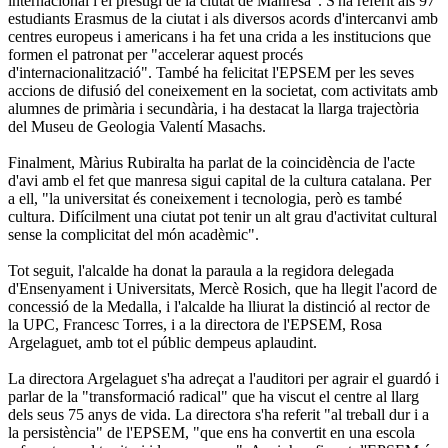
internacional i el prestigi de la ciutat de Manresa". S'ha referit als 97
estudiants Erasmus de la ciutat i als diversos acords d'intercanvi amb
centres europeus i americans i ha fet una crida a les institucions que
formen el patronat per "accelerar aquest procés
d'internacionalització". També ha felicitat l'EPSEM per les seves
accions de difusió del coneixement en la societat, com activitats amb
alumnes de primària i secundària, i ha destacat la llarga trajectòria
del Museu de Geologia Valentí Masachs.
Finalment, Màrius Rubiralta ha parlat de la coincidència de l'acte
d'avi amb el fet que manresa sigui capital de la cultura catalana. Per
a ell, "la universitat és coneixement i tecnologia, però es també
cultura. Difícilment una ciutat pot tenir un alt grau d'activitat cultural
sense la complicitat del món acadèmic".
Tot seguit, l'alcalde ha donat la paraula a la regidora delegada
d'Ensenyament i Universitats, Mercè Rosich, que ha llegit l'acord de
concessió de la Medalla, i l'alcalde ha lliurat la distinció al rector de
la UPC, Francesc Torres, i a la directora de l'EPSEM, Rosa
Argelaguet, amb tot el públic dempeus aplaudint.
La directora Argelaguet s'ha adreçat a l'auditori per agrair el guardó i
parlar de la "transformació radical" que ha viscut el centre al llarg
dels seus 75 anys de vida. La directora s'ha referit "al treball dur i a
la persistència" de l'EPSEM, "que ens ha convertit en una escola