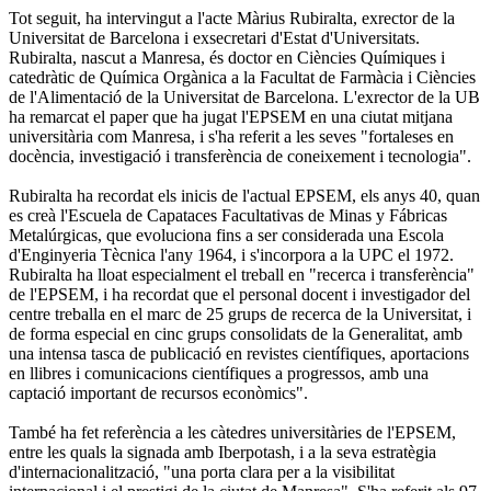
Tot seguit, ha intervingut a l'acte Màrius Rubiralta, exrector de la
Universitat de Barcelona i exsecretari d'Estat d'Universitats.
Rubiralta, nascut a Manresa, és doctor en Ciències Químiques i
catedràtic de Química Orgànica a la Facultat de Farmàcia i Ciències
de l'Alimentació de la Universitat de Barcelona. L'exrector de la UB
ha remarcat el paper que ha jugat l'EPSEM en una ciutat mitjana
universitària com Manresa, i s'ha referit a les seves "fortaleses en
docència, investigació i transferència de coneixement i tecnologia".
Rubiralta ha recordat els inicis de l'actual EPSEM, els anys 40, quan
es creà l'Escuela de Capataces Facultativas de Minas y Fábricas
Metalúrgicas, que evoluciona fins a ser considerada una Escola
d'Enginyeria Tècnica l'any 1964, i s'incorpora a la UPC el 1972.
Rubiralta ha lloat especialment el treball en "recerca i transferència"
de l'EPSEM, i ha recordat que el personal docent i investigador del
centre treballa en el marc de 25 grups de recerca de la Universitat, i
de forma especial en cinc grups consolidats de la Generalitat, amb
una intensa tasca de publicació en revistes científiques, aportacions
en llibres i comunicacions científiques a progressos, amb una
captació important de recursos econòmics".
També ha fet referència a les càtedres universitàries de l'EPSEM,
entre les quals la signada amb Iberpotash, i a la seva estratègia
d'internacionalització, "una porta clara per a la visibilitat