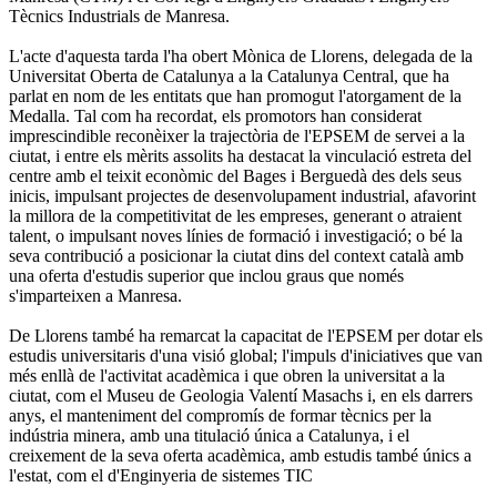
Tècnics Industrials de Manresa.
L'acte d'aquesta tarda l'ha obert Mònica de Llorens, delegada de la
Universitat Oberta de Catalunya a la Catalunya Central, que ha
parlat en nom de les entitats que han promogut l'atorgament de la
Medalla. Tal com ha recordat, els promotors han considerat
imprescindible reconèixer la trajectòria de l'EPSEM de servei a la
ciutat, i entre els mèrits assolits ha destacat la vinculació estreta del
centre amb el teixit econòmic del Bages i Berguedà des dels seus
inicis, impulsant projectes de desenvolupament industrial, afavorint
la millora de la competitivitat de les empreses, generant o atraient
talent, o impulsant noves línies de formació i investigació; o bé la
seva contribució a posicionar la ciutat dins del context català amb
una oferta d'estudis superior que inclou graus que només
s'imparteixen a Manresa.
De Llorens també ha remarcat la capacitat de l'EPSEM per dotar els
estudis universitaris d'una visió global; l'impuls d'iniciatives que van
més enllà de l'activitat acadèmica i que obren la universitat a la
ciutat, com el Museu de Geologia Valentí Masachs i, en els darrers
anys, el manteniment del compromís de formar tècnics per la
indústria minera, amb una titulació única a Catalunya, i el
creixement de la seva oferta acadèmica, amb estudis també únics a
l'estat, com el d'Enginyeria de sistemes TIC