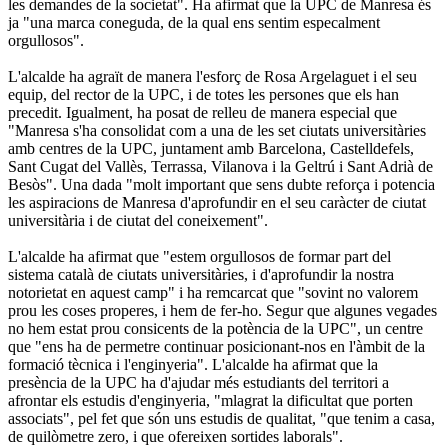
les demandes de la societat". Ha afirmat que la UPC de Manresa és
ja "una marca coneguda, de la qual ens sentim especalment
orgullosos".
L'alcalde ha agraït de manera l'esforç de Rosa Argelaguet i el seu
equip, del rector de la UPC, i de totes les persones que els han
precedit. Igualment, ha posat de relleu de manera especial que
"Manresa s'ha consolidat com a una de les set ciutats universitàries
amb centres de la UPC, juntament amb Barcelona, Castelldefels,
Sant Cugat del Vallès, Terrassa, Vilanova i la Geltrú i Sant Adrià de
Besòs". Una dada "molt important que sens dubte reforça i potencia
les aspiracions de Manresa d'aprofundir en el seu caràcter de ciutat
universitària i de ciutat del coneixement".
L'alcalde ha afirmat que "estem orgullosos de formar part del
sistema català de ciutats universitàries, i d'aprofundir la nostra
notorietat en aquest camp" i ha remcarcat que "sovint no valorem
prou les coses properes, i hem de fer-ho. Segur que algunes vegades
no hem estat prou consicents de la potència de la UPC", un centre
que "ens ha de permetre continuar posicionant-nos en l'àmbit de la
formació tècnica i l'enginyeria". L'alcalde ha afirmat que la
presència de la UPC ha d'ajudar més estudiants del territori a
afrontar els estudis d'enginyeria, "mlagrat la dificultat que porten
associats", pel fet que són uns estudis de qualitat, "que tenim a casa,
de quilòmetre zero, i que ofereixen sortides laborals".