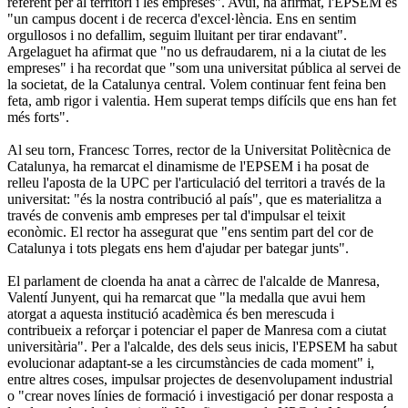
referent per al territori i les empreses". Avui, ha afirmat, l'EPSEM és
"un campus docent i de recerca d'excel·lència. Ens en sentim
orgullosos i no defallim, seguim lluitant per tirar endavant".
Argelaguet ha afirmat que "no us defraudarem, ni a la ciutat de les
empreses" i ha recordat que "som una universitat pública al servei de
la societat, de la Catalunya central. Volem continuar fent feina ben
feta, amb rigor i valentia. Hem superat temps difícils que ens han fet
més forts".
Al seu torn, Francesc Torres, rector de la Universitat Politècnica de
Catalunya, ha remarcat el dinamisme de l'EPSEM i ha posat de
relleu l'aposta de la UPC per l'articulació del territori a través de la
universitat: "és la nostra contribució al país", que es materialitza a
través de convenis amb empreses per tal d'impulsar el teixit
econòmic. El rector ha assegurat que "ens sentim part del cor de
Catalunya i tots plegats ens hem d'ajudar per bategar junts".
El parlament de cloenda ha anat a càrrec de l'alcalde de Manresa,
Valentí Junyent, qui ha remarcat que "la medalla que avui hem
atorgat a aquesta institució acadèmica és ben merescuda i
contribueix a reforçar i potenciar el paper de Manresa com a ciutat
universitària". Per a l'alcalde, des dels seus inicis, l'EPSEM ha sabut
evolucionar adaptant-se a les circumstàncies de cada moment" i,
entre altres coses, impulsar projectes de desenvolupament industrial
o "crear noves línies de formació i investigació per donar resposta a