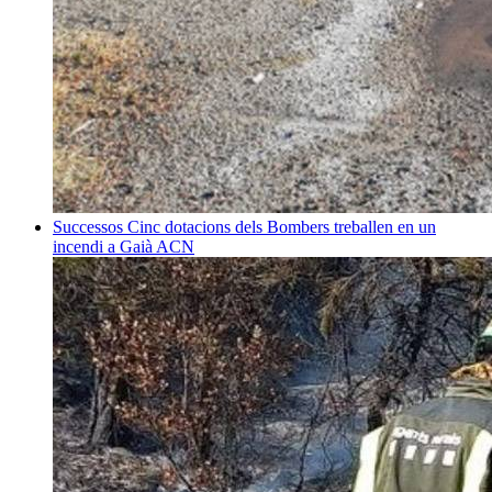
Successos
Cinc dotacions dels Bombers treballen en un
incendi a Gaià
ACN