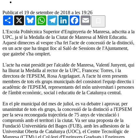
Publicat el 19 de setembre de 2018 a les 19:26
Share
X
Bluesky
WhatsApp
Telegram
LinkedIn
Facebook
Email
L'Escola Politècnica Superior d'Enginyeria de Manresa, adscrita a la
UPC, ja té la Medalla de la Ciutat de Manresa al Mèrit Educatiu.
Aquest dimecres al vespre s'ha fet l'acte de concessió de la distinció,
en un acte que ha tingut lloc al Saló de Sessions de l'Ajuntament,
que gairebé s'ha omplert.
L'acte ha estat presidit per l'alcalde de Manresa, Valentí Junyent, qui
ha lliurat la Medalla al rector de la UPC, Francesc Torres, i la
directora de l'EPSEM, Rosa Argelaguet. A l'acte hi eren presents
membres de tots els grups municipals del consistori l'equip directiu i
acadèmic de l'EPSEM, representants del món universitari i persones
de l'àmbit econòmic, social i educatiu de la Catalunya central.
En el ple municipal del mes de juliol, es va debatre i aprovar, per
unanimitat de tots els grups, la concessió de la distinció a l'EPSEM
per la seva reconeguda trajectòria de 75 anys de vinculació i
compromís amb el territori i la ciutat. Va ser una proposta de la
Fundació Universitària del Bages (FUB), amb les adhesions de la
Universitat Oberta de Catalunya (UOC), el Centre Tecnològic de
Manresa (CTM) i el Col·legi d'Enginyers Graduats i Enginyers