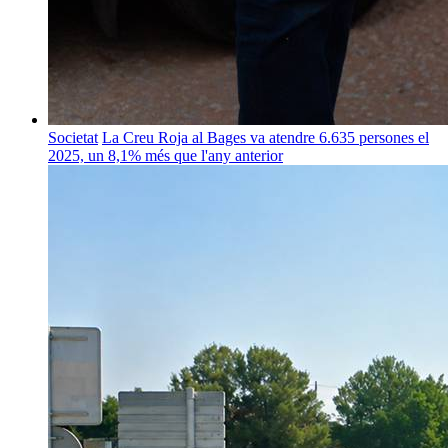
Societat
La Creu Roja al Bages va atendre 6.635 persones el
2025, un 8,1% més que l'any anterior