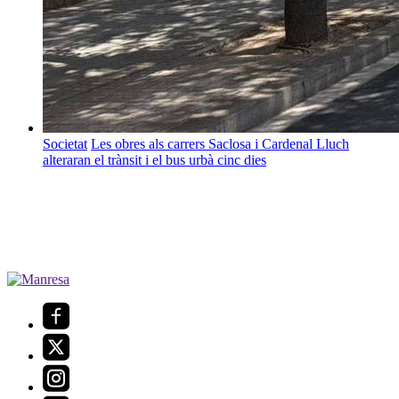
Societat
Les obres als carrers Saclosa i Cardenal Lluch
alteraran el trànsit i el bus urbà cinc dies