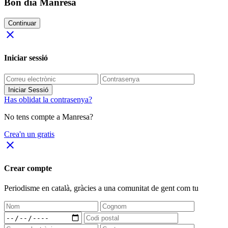
Bon dia Manresa
Continuar
close
Iniciar sessió
Iniciar Sessió
Has oblidat la contrasenya?
No tens compte a Manresa?
Crea'n un gratis
close
Crear compte
Periodisme
en català
, gràcies a una comunitat de gent com tu