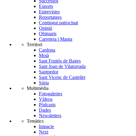
Successos
Esports
Entrevistes
Reportatges
Contingut patrocinat
Opinió
Obituaris
Carretera i Manta
Territori
Cardona
Moià
Sant Fruitós de Bages
Sant Joan de Vilatorrada
Santpedor
Sant Vicenç de Castellet
Súria
Multimèdia
Fotogaleries
Vídeos
Pòdcasts
Dades
Newsletters
Temàtics
Impacte
Next