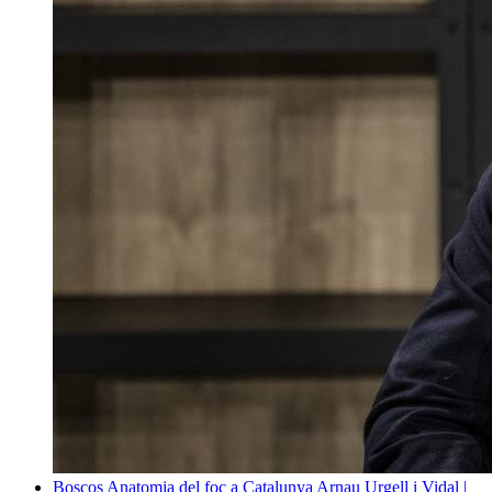
Boscos
Anatomia del foc a Catalunya
Arnau Urgell i Vidal |