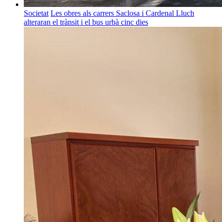
Societat
Les obres als carrers Saclosa i Cardenal Lluch
alteraran el trànsit i el bus urbà cinc dies