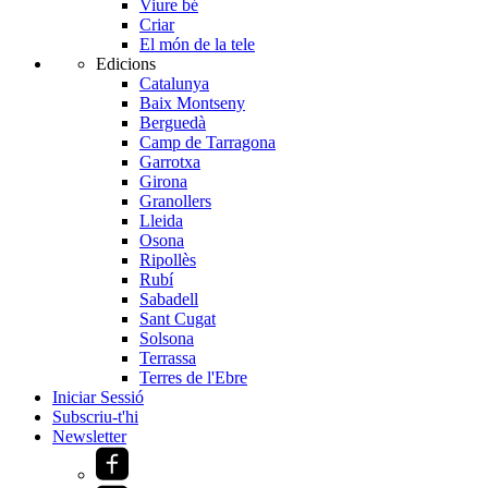
Viure bé
Criar
El món de la tele
Edicions
Catalunya
Baix Montseny
Berguedà
Camp de Tarragona
Garrotxa
Girona
Granollers
Lleida
Osona
Ripollès
Rubí
Sabadell
Sant Cugat
Solsona
Terrassa
Terres de l'Ebre
Iniciar Sessió
Subscriu-t'hi
Newsletter