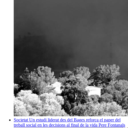
Societat
Un estudi liderat des del Bages reforça el paper del
treball social en les decisions al final de la vida
Pere Fontanals