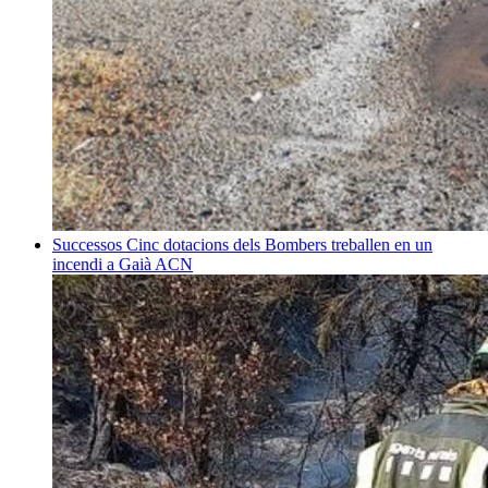
Successos
Cinc dotacions dels Bombers treballen en un
incendi a Gaià
ACN