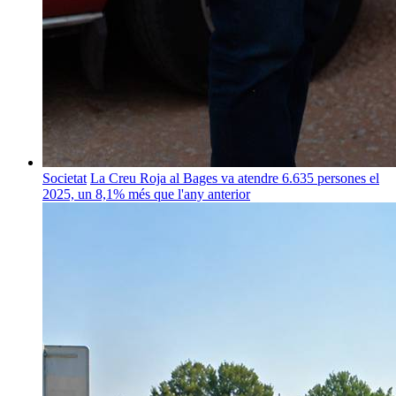
Societat
La Creu Roja al Bages va atendre 6.635 persones el
2025, un 8,1% més que l'any anterior