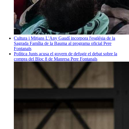
Cultura i Mitjans
L'Any Gaudí incorpora l'església de la
Sagrada Família de la Bauma al programa oficial
Pere
Fontanals
Política
Junts acusa el govern de defugir el debat sobre la
compra del Bloc 8 de Manresa
Pere Fontanals