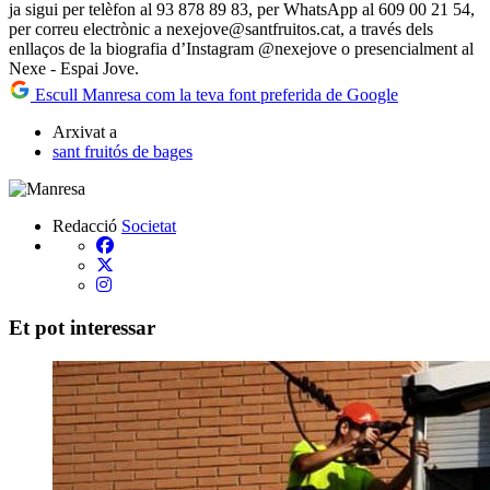
ja sigui per telèfon al 93 878 89 83, per WhatsApp al 609 00 21 54,
per correu electrònic a nexejove@santfruitos.cat, a través dels
enllaços de la biografia d’Instagram @nexejove o presencialment al
Nexe - Espai Jove.
Escull Manresa com la teva font preferida de Google
Arxivat a
sant fruitós de bages
Redacció
Societat
Et pot interessar