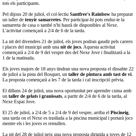
tots els participants.
Pel dijous 20 de juliol, el col·lectiu
Santfree's Rainbow
ha preparat
un taller de
tenyir samarretes
. Per participar-hi pots endur-te la
samarreta de casa o també n'hi haurà de disponibles al Nexe.
L'activitat començarà a 2/4 de 6 de la tarda.
La nit del divendres 21 de juliol, els joves podran gaudir pels carrers
i places del municipi amb una
nit de jocs
. Aquesta activitat
començarà a 2/4 de 9 del vespre des del Nexe Jove i finalitzarà a la
1 de la matinada.
Els joves majors de 18 anys tindran una nova proposta el dissabte 22
de juliol a la pista del Bosquet, un
taller de pintura amb tast de vi
.
La proposta començarà a les 7 de la tarda i cal inscripció prèvia.
El dilluns 24 de juliol, una nova oportunitat per aprendre cuina amb
un
taller de gelats i granissats
, a partir de 2/4 de 6 de la tarda, al
Nexe Espai Jove.
El 25 de juliol, a 2/4 de 5 a 2/4 de 9 del vespre, arriba el
Piscineig
,
una tarda on el Nexe es trasllada a la piscina municipal i portarà jocs
mentre els i les joves es remullen.
La nit del 28 de juliol neix una nova proposta dirigida a joves de 12