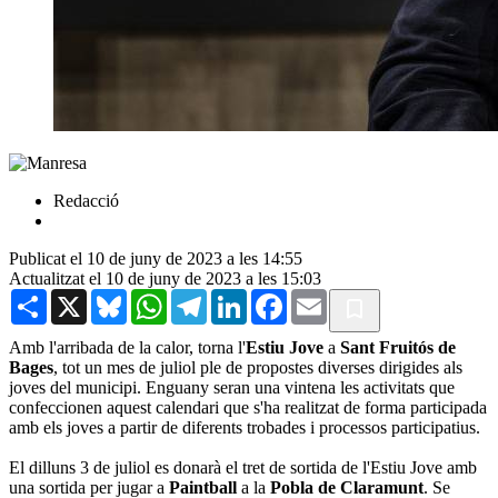
Redacció
Publicat el 10 de juny de 2023 a les 14:55
Actualitzat el 10 de juny de 2023 a les 15:03
Share
X
Bluesky
WhatsApp
Telegram
LinkedIn
Facebook
Email
Amb l'arribada de la calor, torna l'
Estiu Jove
a
Sant Fruitós de
Bages
, tot un mes de juliol ple de propostes diverses dirigides als
joves del municipi. Enguany seran una vintena les activitats que
confeccionen aquest calendari que s'ha realitzat de forma participada
amb els joves a partir de diferents trobades i processos participatius.
El dilluns 3 de juliol es donarà el tret de sortida de l'Estiu Jove amb
una sortida per jugar a
Paintball
a la
Pobla de Claramunt
. Se