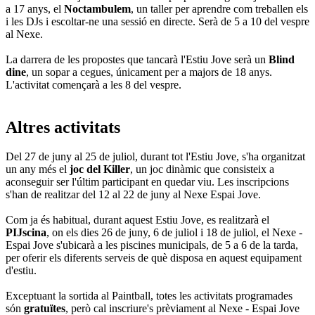
a 17 anys, el
Noctambulem
, un taller per aprendre com treballen els
i les DJs i escoltar-ne una sessió en directe. Serà de 5 a 10 del vespre
al Nexe.
La darrera de les propostes que tancarà l'Estiu Jove serà un
Blind
dine
, un sopar a cegues, únicament per a majors de 18 anys.
L'activitat començarà a les 8 del vespre.
Altres activitats
Del 27 de juny al 25 de juliol, durant tot l'Estiu Jove, s'ha organitzat
un any més el
joc del Killer
, un joc dinàmic que consisteix a
aconseguir ser l'últim participant en quedar viu. Les inscripcions
s'han de realitzar del 12 al 22 de juny al Nexe Espai Jove.
Com ja és habitual, durant aquest Estiu Jove, es realitzarà el
PIJscina
, on els dies 26 de juny, 6 de juliol i 18 de juliol, el Nexe -
Espai Jove s'ubicarà a les piscines municipals, de 5 a 6 de la tarda,
per oferir els diferents serveis de què disposa en aquest equipament
d'estiu.
Exceptuant la sortida al Paintball, totes les activitats programades
són
gratuïtes
, però cal inscriure's prèviament al Nexe - Espai Jove