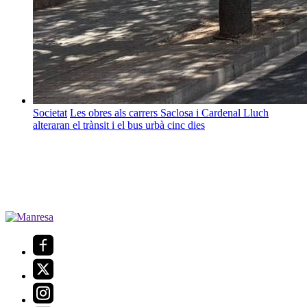
Societat
Les obres als carrers Saclosa i Cardenal Lluch
alteraran el trànsit i el bus urbà cinc dies