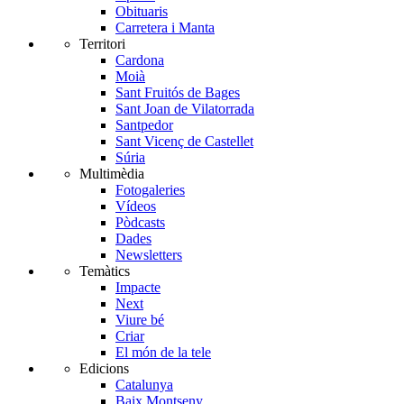
Obituaris
Carretera i Manta
Territori
Cardona
Moià
Sant Fruitós de Bages
Sant Joan de Vilatorrada
Santpedor
Sant Vicenç de Castellet
Súria
Multimèdia
Fotogaleries
Vídeos
Pòdcasts
Dades
Newsletters
Temàtics
Impacte
Next
Viure bé
Criar
El món de la tele
Edicions
Catalunya
Baix Montseny