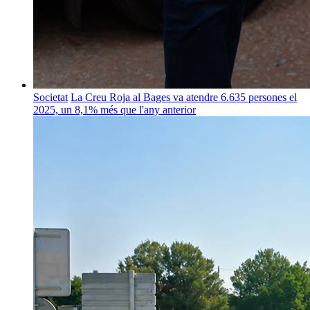
Societat
La Creu Roja al Bages va atendre 6.635 persones el
2025, un 8,1% més que l'any anterior