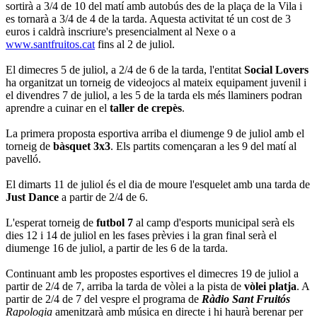
sortirà a 3/4 de 10 del matí amb autobús des de la plaça de la Vila i
es tornarà a 3/4 de 4 de la tarda. Aquesta activitat té un cost de 3
euros i caldrà inscriure's presencialment al Nexe o a
www.santfruitos.cat
fins al 2 de juliol.
El dimecres 5 de juliol, a 2/4 de 6 de la tarda, l'entitat
Social Lovers
ha organitzat un torneig de videojocs al mateix equipament juvenil i
el divendres 7 de juliol, a les 5 de la tarda els més llaminers podran
aprendre a cuinar en el
taller de crepès
.
La primera proposta esportiva arriba el diumenge 9 de juliol amb el
torneig de
bàsquet 3x3
. Els partits començaran a les 9 del matí al
pavelló.
El dimarts 11 de juliol és el dia de moure l'esquelet amb una tarda de
Just Dance
a partir de 2/4 de 6.
L'esperat torneig de
futbol 7
al camp d'esports municipal serà els
dies 12 i 14 de juliol en les fases prèvies i la gran final serà el
diumenge 16 de juliol, a partir de les 6 de la tarda.
Continuant amb les propostes esportives el dimecres 19 de juliol a
partir de 2/4 de 7, arriba la tarda de vòlei a la pista de
vòlei platja
. A
partir de 2/4 de 7 del vespre el programa de
Ràdio Sant Fruitós
Rapologia
amenitzarà amb música en directe i hi haurà berenar per