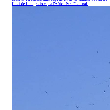
l'inici de la migració cap a l'Àfrica
Pere Fontanals