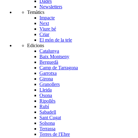
Dades
Newsletters
Temàtics
Impacte
Next
Viure bé
Criar
El món de la tele
Edicions
Catalunya
Baix Montseny
Berguedà
Camp de Tarragona
Garrotxa
Girona
Granollers
Lleida
Osona
Ripollès
Rubí
Sabadell
Sant Cugat
Solsona
Terrassa
Terres de l'Ebre