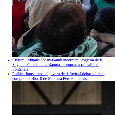
Cultura i Mitjans
L'Any Gaudí incorpora l'església de la
Sagrada Família de la Bauma al programa oficial
Pere
Fontanals
Política
Junts acusa el govern de defugir el debat sobre la
compra del Bloc 8 de Manresa
Pere Fontanals