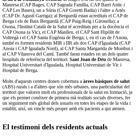
Manresa (CAP Bages, CAP Sagrada Família, CAP Barri Antic i
CAP Les Bases), un a Súria (CAP Goretti Badia) i l'altre a Artés
(CAP Dr. Agustí Garriga); al Berguedà estan acreditats el CAP de
Berga i els de Baix Berguedà (CAP Puig-Reig i Gironella); a
Osona, l'Institut Català de la Salut té acreditats per a la docència el
CAP Osona (a Vic), el CAP Manlleu, el CAP Sant Hipòlit de
Voltregà i el CAP Santa Eugènia de Berga; i, en el cas de l'Anoia,
també es formen residents MIR i IIR als dos CAP d'Igualada (CAP
Anoia i CAP Igualada Nord), al CAP Santa Margarida de Montbui i
al CAP Vilanova del Camí. També faran estades en un dels quatre
hospitals de referència del territori:
Sant Joan de Déu
de Manresa,
Hospital Universitari d'Igualada, Hospital Universitari de Vic i
Hospital de Berga.
Molts d'aquests centres donen cobertura a
àrees bàsiques de salut
(ABS) rurals i a d'altres que són més urbanes, una particularitat del
territori que valoren molt els professionals de la salut en formació, ja
que els permet conèixer de primera mà realitats socials diverses, fer
un seguiment més global dels usuaris en totes les etapes de la vida i
establir, així, un vincle més proper amb els pacients a qui atenen.
El testimoni dels residents actuals