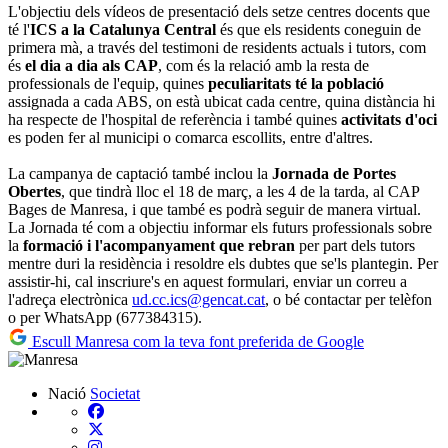
L'objectiu dels vídeos de presentació dels setze centres docents que
té l'
ICS a la Catalunya Central
és que els residents coneguin de
primera mà, a través del testimoni de residents actuals i tutors, com
és
el dia a dia als CAP
, com és la relació amb la resta de
professionals de l'equip, quines
peculiaritats té la població
assignada a cada ABS, on està ubicat cada centre, quina distància hi
ha respecte de l'hospital de referència i també quines
activitats d'oci
es poden fer al municipi o comarca escollits, entre d'altres.
La campanya de captació també inclou la
Jornada de Portes
Obertes
, que tindrà lloc el 18 de març, a les 4 de la tarda, al CAP
Bages de Manresa, i que també es podrà seguir de manera virtual.
La Jornada té com a objectiu informar els futurs professionals sobre
la
formació i l'acompanyament que rebran
per part dels tutors
mentre duri la residència i resoldre els dubtes que se'ls plantegin. Per
assistir-hi, cal inscriure's en aquest formulari, enviar un correu a
l'adreça electrònica
ud.cc.ics@gencat.cat
, o bé contactar per telèfon
o per WhatsApp (677384315).
Escull Manresa com la teva font preferida de Google
Nació
Societat