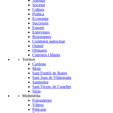
Agenda
Societat
Cultura
Política
Economia
Successos
Esports
Entrevistes
Reportatges
Contingut patrocinat
Opinió
Obituaris
Carretera i Manta
Territori
Cardona
Moià
Sant Fruitós de Bages
Sant Joan de Vilatorrada
Santpedor
Sant Vicenç de Castellet
Súria
Multimèdia
Fotogaleries
Vídeos
Pòdcasts