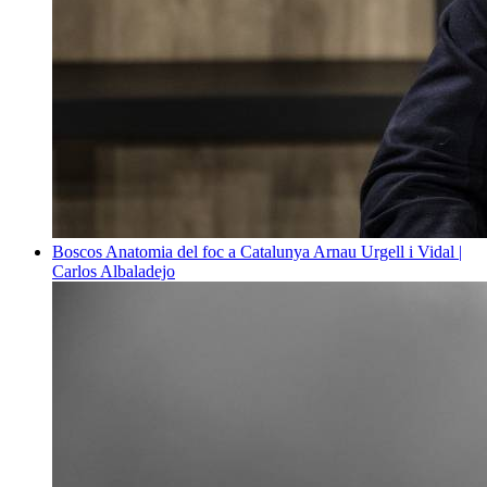
Boscos
Anatomia del foc a Catalunya
Arnau Urgell i Vidal |
Carlos Albaladejo