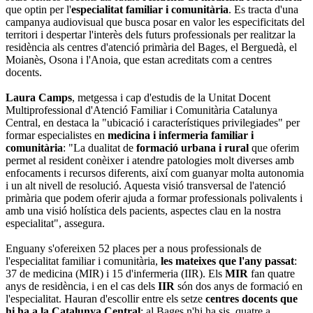
que optin per l'
especialitat familiar i comunitària
. Es tracta d'una
campanya audiovisual que busca posar en valor les especificitats del
territori i despertar l'interès dels futurs professionals per realitzar la
residència als centres d'atenció primària del Bages, el Berguedà, el
Moianès, Osona i l'Anoia, que estan acreditats com a centres
docents.
Laura Camps
, metgessa i cap d'estudis de la Unitat Docent
Multiprofessional d'Atenció Familiar i Comunitària Catalunya
Central, en destaca la "ubicació i característiques privilegiades" per
formar especialistes en
medicina i infermeria familiar i
comunitària
: "La dualitat de
formació urbana i rural
que oferim
permet al resident conèixer i atendre patologies molt diverses amb
enfocaments i recursos diferents, així com guanyar molta autonomia
i un alt nivell de resolució. Aquesta visió transversal de l'atenció
primària que podem oferir ajuda a formar professionals polivalents i
amb una visió holística dels pacients, aspectes clau en la nostra
especialitat", assegura.
Enguany s'ofereixen 52 places per a nous professionals de
l'especialitat familiar i comunitària,
les mateixes que l'any passat
:
37 de medicina (MIR) i 15 d'infermeria (IIR). Els
MIR
fan quatre
anys de residència, i en el cas dels
IIR
són dos anys de formació en
l'especialitat. Hauran d'escollir entre els setze
centres docents que
hi ha a la Catalunya Central
: al Bages n'hi ha sis, quatre a