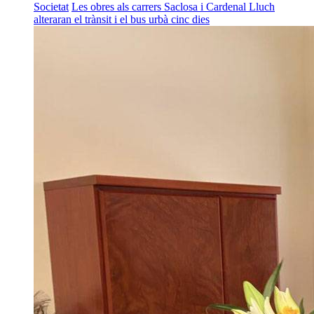
Societat
Les obres als carrers Saclosa i Cardenal Lluch
alteraran el trànsit i el bus urbà cinc dies