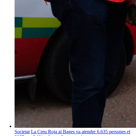
Societat
La Creu Roja al Bages va atendre 6.635 persones el