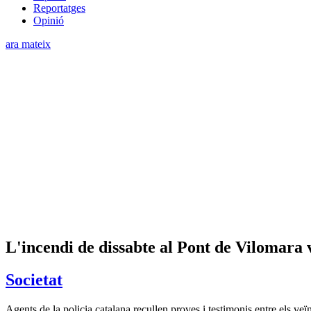
Reportatges
Opinió
ara mateix
L'incendi de dissabte al Pont de Vilomara 
Societat
Agents de la policia catalana recullen proves i testimonis entre els ve