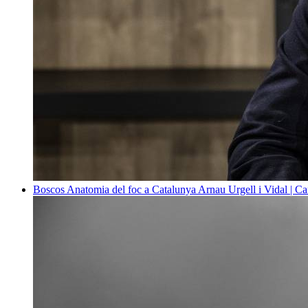
Boscos
Anatomia del foc a Catalunya
Arnau Urgell i Vidal | Ca