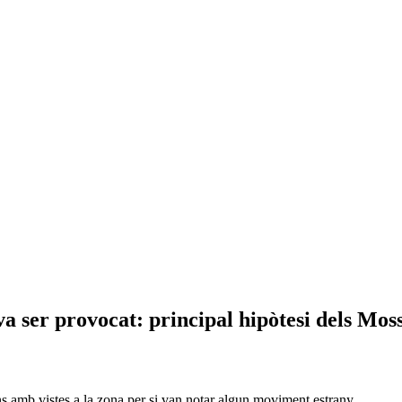
va ser provocat: principal hipòtesi dels Mos
ïns amb vistes a la zona per si van notar algun moviment estrany