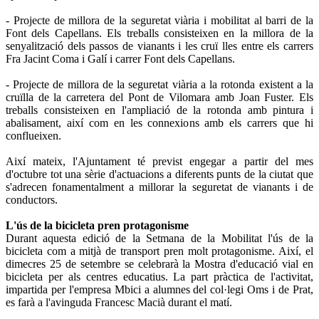
- Projecte de millora de la seguretat viària i mobilitat al barri de la
Font dels Capellans. Els treballs consisteixen en la millora de la
senyalització dels passos de vianants i les cruï lles entre els carrers
Fra Jacint Coma i Galí i carrer Font dels Capellans.
- Projecte de millora de la seguretat viària a la rotonda existent a la
cruïlla de la carretera del Pont de Vilomara amb Joan Fuster. Els
treballs consisteixen en l'ampliació de la rotonda amb pintura i
abalisament, així com en les connexions amb els carrers que hi
conflueixen.
Així mateix, l'Ajuntament té previst engegar a partir del mes
d'octubre tot una sèrie d'actuacions a diferents punts de la ciutat que
s'adrecen fonamentalment a millorar la seguretat de vianants i de
conductors.
L'ús de la bicicleta pren protagonisme
Durant aquesta edició de la Setmana de la Mobilitat l'ús de la
bicicleta com a mitjà de transport pren molt protagonisme. Així, el
dimecres 25 de setembre se celebrarà la Mostra d'educació vial en
bicicleta per als centres educatius. La part pràctica de l'activitat,
impartida per l'empresa Mbici a alumnes del col·legi Oms i de Prat,
es farà a l'avinguda Francesc Macià durant el matí.