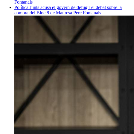
Fontanals
Política
Junts acusa el govern de defugir el debat sobre la
compra del Bloc 8 de Manresa
Pere Fontanals