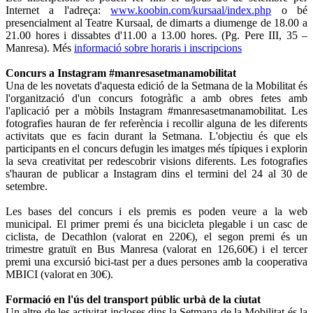
Internet a l'adreça:
www.koobin.com/kursaal/index.php
o bé
presencialment al Teatre Kursaal, de dimarts a diumenge de 18.00 a
21.00 hores i dissabtes d'11.00 a 13.00 hores. (Pg. Pere III, 35 –
Manresa). Més
informació sobre horaris i inscripcions
Concurs a Instagram #manresasetmanamobilitat
Una de les novetats d'aquesta edició de la Setmana de la Mobilitat és
l'organització d'un concurs fotogràfic a amb obres fetes amb
l'aplicació per a mòbils Instagram #manresasetmanamobilitat. Les
fotografies hauran de fer referència i recollir alguna de les diferents
activitats que es facin durant la Setmana. L'objectiu és que els
participants en el concurs defugin les imatges més típiques i explorin
la seva creativitat per redescobrir visions diferents. Les fotografies
s'hauran de publicar a Instagram dins el termini del 24 al 30 de
setembre.
Les bases del concurs i els premis es poden veure a la web
municipal. El primer premi és una bicicleta plegable i un casc de
ciclista, de Decathlon (valorat en 220€), el segon premi és un
trimestre gratuït en Bus Manresa (valorat en 126,60€) i el tercer
premi una excursió bici-tast per a dues persones amb la cooperativa
MBICI (valorat en 30€).
Formació en l'ús del transport públic urbà de la ciutat
Un altre de les activitat incloses dins la Setmana de la Mobilitat és la