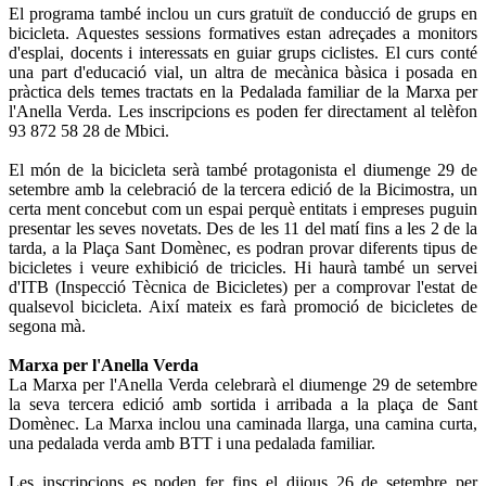
El programa també inclou un curs gratuït de conducció de grups en
bicicleta. Aquestes sessions formatives estan adreçades a monitors
d'esplai, docents i interessats en guiar grups ciclistes. El curs conté
una part d'educació vial, un altra de mecànica bàsica i posada en
pràctica dels temes tractats en la Pedalada familiar de la Marxa per
l'Anella Verda. Les inscripcions es poden fer directament al telèfon
93 872 58 28 de Mbici.
El món de la bicicleta serà també protagonista el diumenge 29 de
setembre amb la celebració de la tercera edició de la Bicimostra, un
certa ment concebut com un espai perquè entitats i empreses puguin
presentar les seves novetats. Des de les 11 del matí fins a les 2 de la
tarda, a la Plaça Sant Domènec, es podran provar diferents tipus de
bicicletes i veure exhibició de tricicles. Hi haurà també un servei
d'ITB (Inspecció Tècnica de Bicicletes) per a comprovar l'estat de
qualsevol bicicleta. Així mateix es farà promoció de bicicletes de
segona mà.
Marxa per l'Anella Verda
La Marxa per l'Anella Verda celebrarà el diumenge 29 de setembre
la seva tercera edició amb sortida i arribada a la plaça de Sant
Domènec. La Marxa inclou una caminada llarga, una camina curta,
una pedalada verda amb BTT i una pedalada familiar.
Les inscripcions es poden fer fins el dijous 26 de setembre per