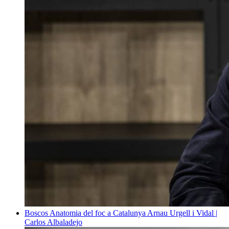
Boscos
Anatomia del foc a Catalunya
Arnau Urgell i Vidal |
Carlos Albaladejo