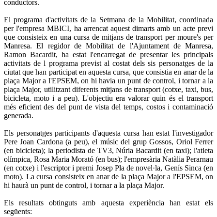
conductors.
El programa d'activitats de la Setmana de la Mobilitat, coordinada
per l'empresa MBICI, ha arrencat aquest dimarts amb un acte previ
que consisteix en una cursa de mitjans de transport per moure's per
Manresa. El regidor de Mobilitat de l'Ajuntament de Manresa,
Ramon Bacardit, ha estat l'encarregat de presentar les principals
activitats de l programa previst al costat dels sis personatges de la
ciutat que han participat en aquesta cursa, que consistia en anar de la
plaça Major a l'EPSEM, on hi havia un punt de control, i tornar a la
plaça Major, utilitzant diferents mitjans de transport (cotxe, taxi, bus,
bicicleta, moto i a peu). L'objectiu era valorar quin és el transport
més eficient des del punt de vista del temps, costos i contaminació
generada.
Els personatges participants d'aquesta cursa han estat l'investigador
Pere Joan Cardona (a peu), el músic del grup Gossos, Oriol Ferrer
(en bicicleta); la periodista de TV3, Núria Bacardit (en taxi); l'atleta
olímpica, Rosa Maria Morató (en bus); l'empresària Natàlia Perarnau
(en cotxe) i l'escriptor i premi Josep Pla de novel·la, Genís Sinca (en
moto). La cursa consisteix en anar de la plaça Major a l'EPSEM, on
hi haurà un punt de control, i tornar a la plaça Major.
Els resultats obtinguts amb aquesta experiència han estat els
següents: