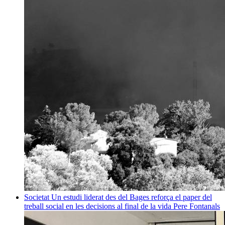
Societat
Un estudi liderat des del Bages reforça el paper del
treball social en les decisions al final de la vida
Pere Fontanals