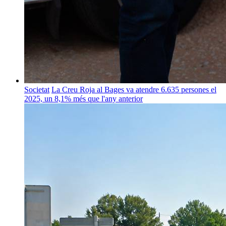
Societat
La Creu Roja al Bages va atendre 6.635 persones el
2025, un 8,1% més que l'any anterior