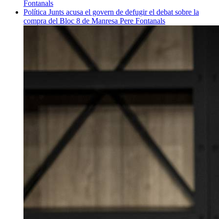
Fontanals
Política
Junts acusa el govern de defugir el debat sobre la
compra del Bloc 8 de Manresa
Pere Fontanals