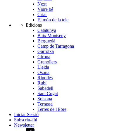
Next
Viure bé
Criar
El món de la tele
Edicions
Catalunya
Baix Montseny
Berguedà
Camp de Tarragona
Garrotxa
Girona
Granollers
Lleida
Osona
Ripollès
Rubí
Sabadell
Sant Cugat
Solsona
Terrassa
Terres de l'Ebre
Iniciar Sessió
Subscriu-t'hi
Newsletter