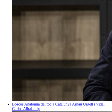
Boscos
Anatomia del foc a Catalunya
Arnau Urgell i Vidal |
Carlos Albaladejo