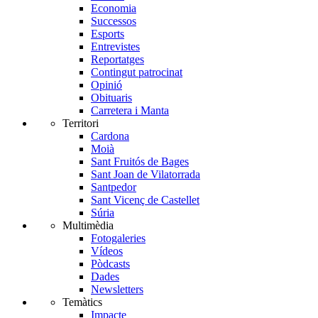
Economia
Successos
Esports
Entrevistes
Reportatges
Contingut patrocinat
Opinió
Obituaris
Carretera i Manta
Territori
Cardona
Moià
Sant Fruitós de Bages
Sant Joan de Vilatorrada
Santpedor
Sant Vicenç de Castellet
Súria
Multimèdia
Fotogaleries
Vídeos
Pòdcasts
Dades
Newsletters
Temàtics
Impacte