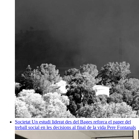
Societat
Un estudi liderat des del Bages reforça el paper del
treball social en les decisions al final de la vida
Pere Fontanals