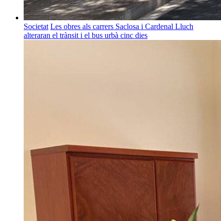
Societat
Les obres als carrers Saclosa i Cardenal Lluch
alteraran el trànsit i el bus urbà cinc dies