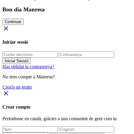
Bon dia Manresa
Continuar
close
Iniciar sessió
Iniciar Sessió
Has oblidat la contrasenya?
No tens compte a Manresa?
Crea'n un gratis
close
Crear compte
Periodisme
en català
, gràcies a una comunitat de gent com tu