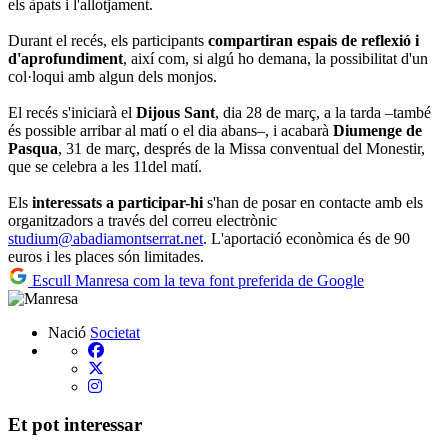
els àpats i l'allotjament.
Durant el recés, els participants
compartiran espais de reflexió i
d'aprofundiment
, així com, si algú ho demana, la possibilitat d'un
col·loqui amb algun dels monjos.
El recés s'iniciarà el
Dijous Sant
, dia 28 de març, a la tarda –també
és possible arribar al matí o el dia abans–, i acabarà
Diumenge de
Pasqua
, 31 de març, després de la Missa conventual del Monestir,
que se celebra a les 11del matí.
Els
interessats a participar-hi
s'han de posar en contacte amb els
organitzadors a través del correu electrònic
studium@abadiamontserrat.net
. L'aportació econòmica és de 90
euros i les places són limitades.
Escull Manresa com la teva font preferida de Google
Nació
Societat
Et pot interessar