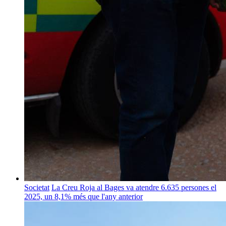
Societat
La Creu Roja al Bages va atendre 6.635 persones el
2025, un 8,1% més que l'any anterior