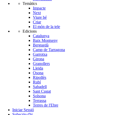
Temàtics
Impacte
Next
Viure bé
Criar
El món de la tele
Edicions
Catalunya
Baix Montseny
Berguedà
Camp de Tarragona
Garrotxa
Girona
Granollers
Lleida
Osona
Ripollès
Rubí
Sabadell
Sant Cugat
Solsona
Terrassa
Terres de l'Ebre
Iniciar Sessió
Subscriu-t'hi