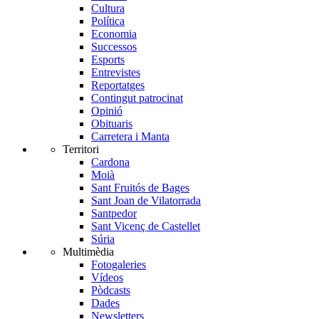
Cultura
Política
Economia
Successos
Esports
Entrevistes
Reportatges
Contingut patrocinat
Opinió
Obituaris
Carretera i Manta
Territori
Cardona
Moià
Sant Fruitós de Bages
Sant Joan de Vilatorrada
Santpedor
Sant Vicenç de Castellet
Súria
Multimèdia
Fotogaleries
Vídeos
Pòdcasts
Dades
Newsletters