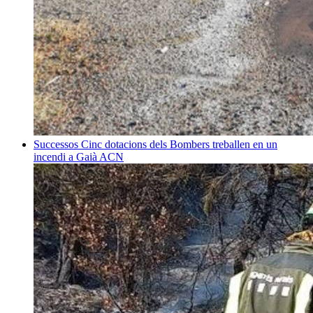
Successos
Cinc dotacions dels Bombers treballen en un
incendi a Gaià
ACN