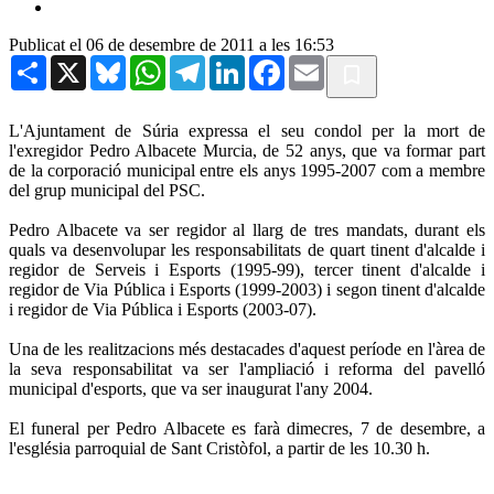
Publicat el 06 de desembre de 2011 a les 16:53
Share
X
Bluesky
WhatsApp
Telegram
LinkedIn
Facebook
Email
L'Ajuntament de Súria expressa el seu condol per la mort de
l'exregidor Pedro Albacete Murcia, de 52 anys, que va formar part
de la corporació municipal entre els anys 1995-2007 com a membre
del grup municipal del PSC.
Pedro Albacete va ser regidor al llarg de tres mandats, durant els
quals va desenvolupar les responsabilitats de quart tinent d'alcalde i
regidor de Serveis i Esports (1995-99), tercer tinent d'alcalde i
regidor de Via Pública i Esports (1999-2003) i segon tinent d'alcalde
i regidor de Via Pública i Esports (2003-07).
Una de les realitzacions més destacades d'aquest període en l'àrea de
la seva responsabilitat va ser l'ampliació i reforma del pavelló
municipal d'esports, que va ser inaugurat l'any 2004.
El funeral per Pedro Albacete es farà dimecres, 7 de desembre, a
l'església parroquial de Sant Cristòfol, a partir de les 10.30 h.