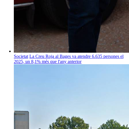
Societat
La Creu Roja al Bages va atendre 6.635 persones el
2025, un 8,1% més que l'any anterior