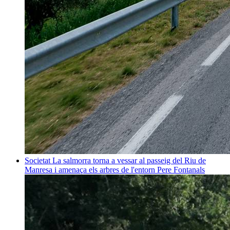
Societat
La salmorra torna a vessar al passeig del Riu de
Manresa i amenaça els arbres de l'entorn
Pere Fontanals