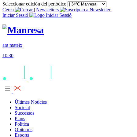
Seleccionar edición del periódico
Cerca
|
Newsletters
|
Iniciar Sessió
ara mateix
10:30
Últimes Notícies
Societat
Successos
Plans
Política
Obituaris
Esports