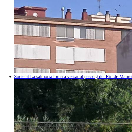
Societat
La salmorra torna a vessar al passeig del Riu de Manre