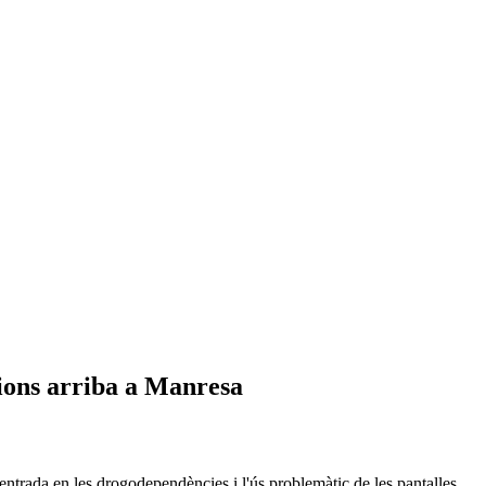
cions arriba a Manresa
ntrada en les drogodependències i l'ús problemàtic de les pantalles