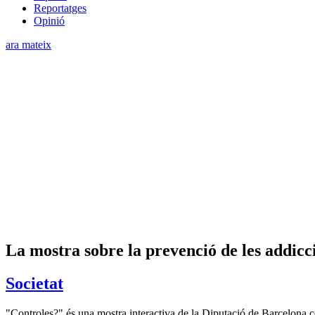
Reportatges
Opinió
ara mateix
La mostra sobre la prevenció de les addic
Societat
"Controles?" és una mostra interactiva de la Diputació de Barcelona ce