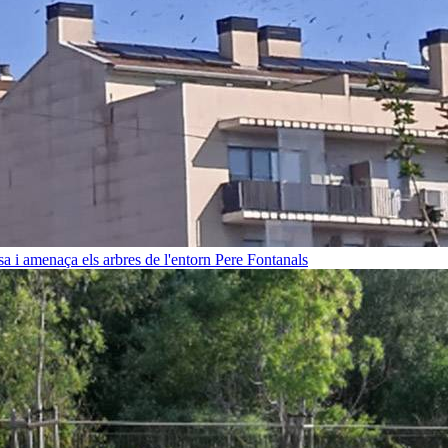
sa i amenaça els arbres de l'entorn
Pere Fontanals