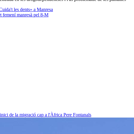
Cuida't les dents» a Manresa
rt femení manresà pel 8-M
nici de la migració cap a l'Àfrica
Pere Fontanals