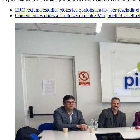
ERC reclama estudiar «totes les opcions legals» per rescindir el
Comencen les obres a la intersecció entre Marganell i Castellbel