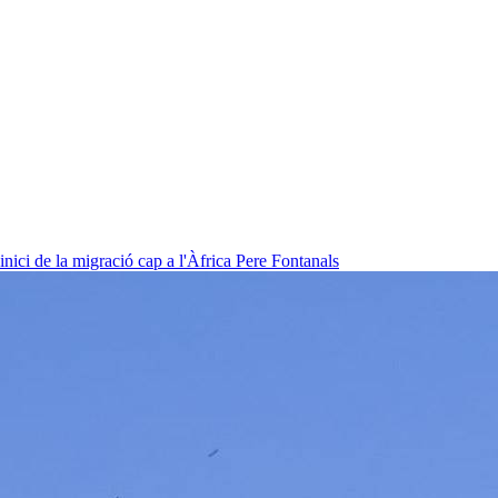
nici de la migració cap a l'Àfrica
Pere Fontanals