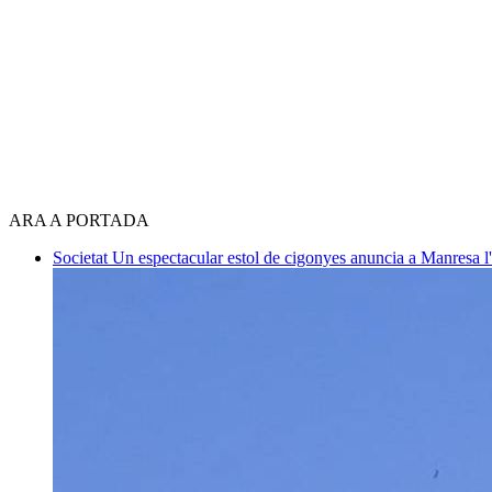
ARA A PORTADA
Societat
Un espectacular estol de cigonyes anuncia a Manresa l'i