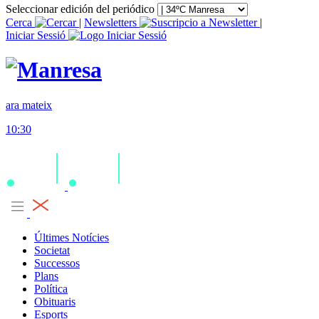
Seleccionar edición del periódico
Cerca
|
Newsletters
|
Iniciar Sessió
ara mateix
10:30
Últimes Notícies
Societat
Successos
Plans
Política
Obituaris
Esports