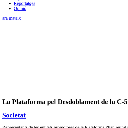
Reportatges
Opinió
ara mateix
La Plataforma pel Desdoblament de la C-55
Societat
Representants de les entitats promotores de la Plataforma s'han reunit 