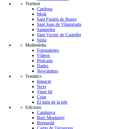
Territori
Cardona
Moià
Sant Fruitós de Bages
Sant Joan de Vilatorrada
Santpedor
Sant Vicenç de Castellet
Súria
Multimèdia
Fotogaleries
Vídeos
Pòdcasts
Dades
Newsletters
Temàtics
Impacte
Next
Viure bé
Criar
El món de la tele
Edicions
Catalunya
Baix Montseny
Berguedà
Camp de Tarragona