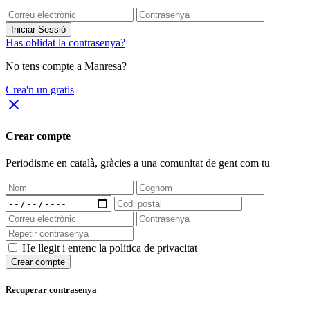
Iniciar Sessió
Has oblidat la contrasenya?
No tens compte a Manresa?
Crea'n un gratis
close
Crear compte
Periodisme
en català
, gràcies a una comunitat de gent com tu
He llegit i entenc la política de privacitat
Crear compte
Recuperar contrasenya