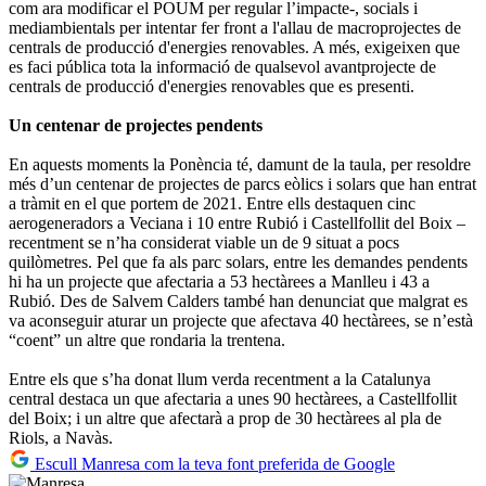
com ara modificar el POUM per regular l’impacte-, socials i
mediambientals per intentar fer front a l'allau de macroprojectes de
centrals de producció d'energies renovables. A més, exigeixen que
es faci pública tota la informació de qualsevol avantprojecte de
centrals de producció d'energies renovables que es presenti.
Un centenar de projectes pendents
En aquests moments la Ponència té, damunt de la taula, per resoldre
més d’un centenar de projectes de parcs eòlics i solars que han entrat
a tràmit en el que portem de 2021. Entre ells destaquen cinc
aerogeneradors a Veciana i 10 entre Rubió i Castellfollit del Boix –
recentment se n’ha considerat viable un de 9 situat a pocs
quilòmetres. Pel que fa als parc solars, entre les demandes pendents
hi ha un projecte que afectaria a 53 hectàrees a Manlleu i 43 a
Rubió. Des de Salvem Calders també han denunciat que malgrat es
va aconseguir aturar un projecte que afectava 40 hectàrees, se n’està
“coent” un altre que rondaria la trentena.
Entre els que s’ha donat llum verda recentment a la Catalunya
central destaca un que afectaria a unes 90 hectàrees, a Castellfollit
del Boix; i un altre que afectarà a prop de 30 hectàrees al pla de
Riols, a Navàs.
Escull Manresa com la teva font preferida de Google