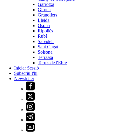
Garrotxa
Girona
Granollers
Lleida
Osona
Ripollès
Rubí
Sabadell
Sant Cugat
Solsona
Terrassa
Terres de l'Ebre
Iniciar Sessió
Subscriu-t'hi
Newsletter