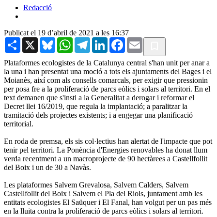
Redacció
Publicat el 19 d’abril de 2021 a les 16:37
Share
X
Bluesky
WhatsApp
Telegram
LinkedIn
Facebook
Email
Plataformes ecologistes de la Catalunya central s'han unit per anar a
la una i han presentat una moció a tots els ajuntaments del Bages i el
Moianès, així com als consells comarcals, per exigir que pressionin
per posa fre a la proliferació de parcs eòlics i solars al territori. En el
text demanen que s'insti a la Generalitat a derogar i reformar el
Decret llei 16/2019, que regula la implantació; a paralitzar la
tramitació dels projectes existents; i a engegar una planificació
territorial.
En roda de premsa, els sis col·lectius han alertat de l'impacte que pot
tenir pel territori. La Ponència d'Energies renovables ha donat llum
verda recentment a un macroprojecte de 90 hectàrees a Castellfollit
del Boix i un de 30 a Navàs.
Les plataformes Salvem Grevalosa, Salvem Calders, Salvem
Castellfollit del Boix i Salvem el Pla del Riols, juntament amb les
entitats ecologistes El Saüquer i El Fanal, han volgut per un pas més
en la lluita contra la proliferació de parcs eòlics i solars al territori.