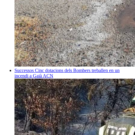
Successos
Cinc dotacions dels Bombers treballen en un
incendi a Gaià
ACN