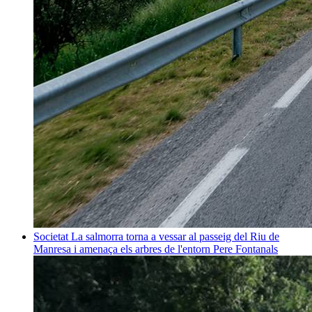
Societat
La salmorra torna a vessar al passeig del Riu de
Manresa i amenaça els arbres de l'entorn
Pere Fontanals