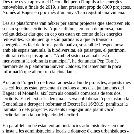
Des que es va aprovar el Decret llei per a l'impuls a les energies
renovables, a finals de 2019, s’han presentat prop de 8000 projectes.
Només al Bages en poc més d’un any s’han registrat una vintena.
Les sis plataformes van néixer per aturar projectes que afectaven els
seus respectius territoris. Aquest dilluns, en roda de premsa, han
volgut deixar clar que en cap cas estan en contra de les energies
renovables. Expliquen que són partidaris a que la transició
energètica es faci de forma participativa, sostenible i respectuosa
amb els espais naturals, la biodiversitat, els paisatges, el patrimoni
cultural i els espais agraris. “Amb el sistema actual s’està
menystenint la sobirania municipal”, ha denunciat Pep Torné,
membre de la plataforma Salvem Calders, tot lamentant la poca
informació que alhora rep la ciutadania.
Ara, amb l’objectiu de frenar aquesta allau de projectes, aquests dies
els col·lectius estan presentant mocions a tots els ajuntaments del
Bages i el Moianès, així com als consells comarcals de tots dos
territoris. En el text se'ls demana la seva col·laboració per instar a la
Generalitat a derogar i reformar el Decret llei 16/2019, paralitzar la
tramitació dels projectes existents i engegar una planificació
territorial amb la participació del territori.
En paral·lel també estan entrant instancies administratives en què
s’insta a les administracions locals a dotar-se d'eines urbanístiques -