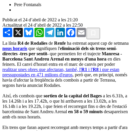
Pere Fontanals
Publicat el 24 d’abril de 2022 a les 21:20
Actualitzat el 24 d’abril de 2022 a les 22:50
Share
X
Bluesky
WhatsApp
Telegram
LinkedIn
Facebook
Email
La línia
R4 de Rodalies
de
Renfe
ha estrenat aquest cap de setmana
nous horaris
que signifiquen l'
eliminació dels sis trens semi-
directes -tres per sentit-
que permetien fer el trajecte
Manresa -
Barcelona Sant Andreu Arenal en menys d'una hora
en dies
feiners. El canvi d'horari entra en el marc de canvis per poder
realitzar unes obres que afectaran, també, l'
R1
i l'
R8
i que estan
pressupostades en 471 milions d'euros
, però que, en principi, només
havia d'afectar la freqüència dels combois a partir de Terrassa,
segons havia anunciat Rodalies.
Així, els combois que
sortien de la capital del Bages
a les 6.31h, a
les 14.26h i a les 17.42h, o que hi arribaven a les 13.02h, a les
16.14h i a les 19.22h, i que feien el recorregut fins o des de l'estació
barcelonina de Sant Andreu Arenal
en 58 o 59 minuts
desapareixen
amb els nous horaris.
Els trens que faran aquest recorregut amb menys temps a partir d'ara