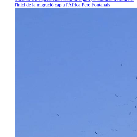
l'inici de la migració cap a l'Àfrica
Pere Fontanals