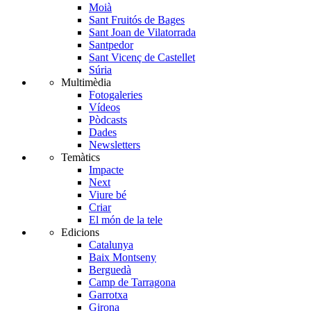
Moià
Sant Fruitós de Bages
Sant Joan de Vilatorrada
Santpedor
Sant Vicenç de Castellet
Súria
Multimèdia
Fotogaleries
Vídeos
Pòdcasts
Dades
Newsletters
Temàtics
Impacte
Next
Viure bé
Criar
El món de la tele
Edicions
Catalunya
Baix Montseny
Berguedà
Camp de Tarragona
Garrotxa
Girona