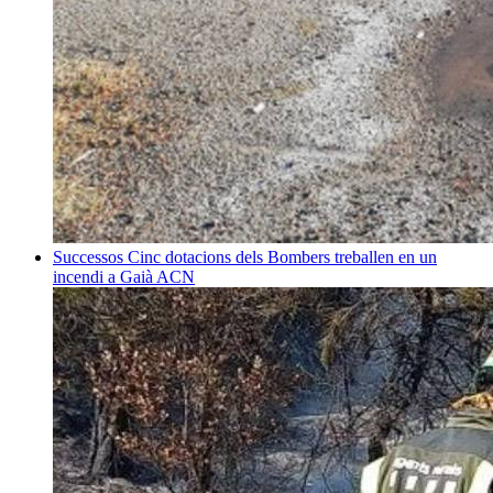
Successos
Cinc dotacions dels Bombers treballen en un
incendi a Gaià
ACN