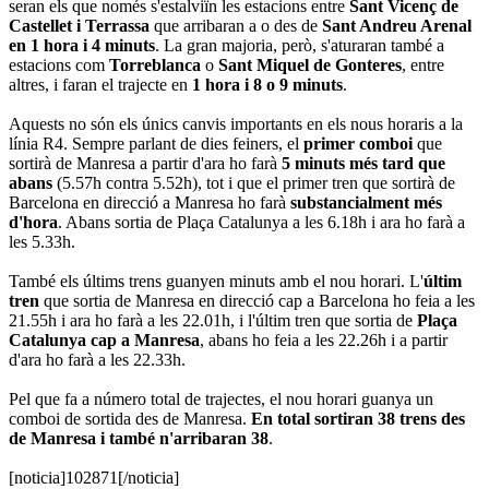
seran els que només s'estalviïn les estacions entre
Sant Vicenç de
Castellet i Terrassa
que arribaran a o des de
Sant Andreu Arenal
en 1 hora i 4 minuts
. La gran majoria, però, s'aturaran també a
estacions com
Torreblanca
o
Sant Miquel de Gonteres
, entre
altres, i faran el trajecte en
1 hora i 8 o 9 minuts
.
Aquests no són els únics canvis importants en els nous horaris a la
línia R4. Sempre parlant de dies feiners, el
primer comboi
que
sortirà de Manresa a partir d'ara ho farà
5 minuts més tard que
abans
(5.57h contra 5.52h), tot i que el primer tren que sortirà de
Barcelona en direcció a Manresa ho farà
substancialment més
d'hora
. Abans sortia de Plaça Catalunya a les 6.18h i ara ho farà a
les 5.33h.
També els últims trens guanyen minuts amb el nou horari. L'
últim
tren
que sortia de Manresa en direcció cap a Barcelona ho feia a les
21.55h i ara ho farà a les 22.01h, i l'últim tren que sortia de
Plaça
Catalunya cap a Manresa
, abans ho feia a les 22.26h i a partir
d'ara ho farà a les 22.33h.
Pel que fa a número total de trajectes, el nou horari guanya un
comboi de sortida des de Manresa.
En total sortiran 38 trens des
de Manresa i també n'arribaran 38
.
[noticia]102871[/noticia]