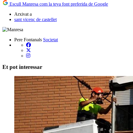
Escull Manresa com la teva font preferida de Google
Arxivat a
sant vicenç de castellet
Pere Fontanals
Societat
Et pot interessar