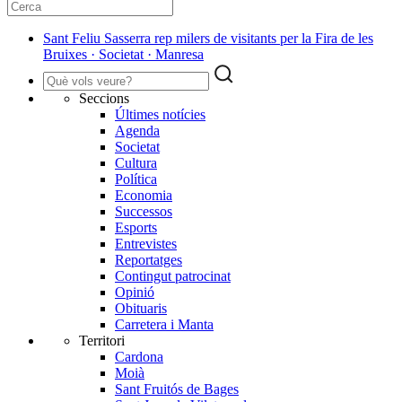
Sant Feliu Sasserra rep milers de visitants per la Fira de les
Bruixes · Societat · Manresa
Seccions
Últimes notícies
Agenda
Societat
Cultura
Política
Economia
Successos
Esports
Entrevistes
Reportatges
Contingut patrocinat
Opinió
Obituaris
Carretera i Manta
Territori
Cardona
Moià
Sant Fruitós de Bages