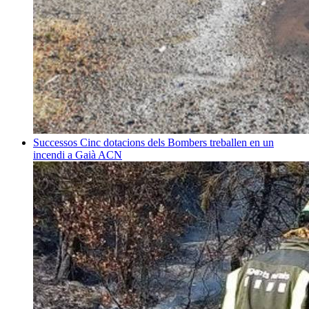
Successos
Cinc dotacions dels Bombers treballen en un
incendi a Gaià
ACN