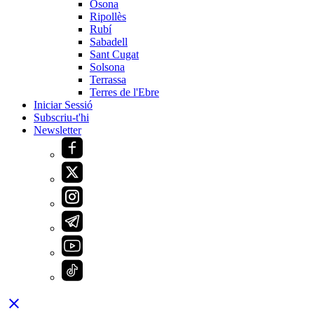
Osona
Ripollès
Rubí
Sabadell
Sant Cugat
Solsona
Terrassa
Terres de l'Ebre
Iniciar Sessió
Subscriu-t'hi
Newsletter
close