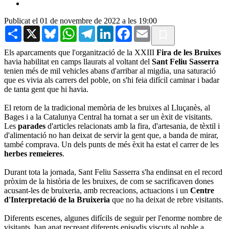
Publicat el 01 de novembre de 2022 a les 19:00
Share
X
Bluesky
WhatsApp
Telegram
LinkedIn
Facebook
Email
Els aparcaments que l'organització de la XXIII
Fira de les Bruixes
havia habilitat en camps llaurats al voltant del
Sant Feliu Sasserra
tenien més de mil vehicles abans d'arribar al migdia, una saturació
que es vivia als carrers del poble, on s'hi feia difícil caminar i badar
de tanta gent que hi havia.
El retorn de la tradicional memòria de les bruixes al Lluçanès, al
Bages i a la Catalunya Central ha tornat a ser un èxit de visitants.
Les
parades
d'articles relacionats amb la fira, d'artesania, de tèxtil i
d'alimentació no han deixat de servir la gent que, a banda de mirar,
també comprava. Un dels punts de més èxit ha estat el carrer de les
herbes remeieres
.
Durant tota la jornada, Sant Feliu Sasserra s'ha endinsat en el record
pròxim de la història de les bruixes, de com se sacrificaven dones
acusant-les de bruixeria, amb recreacions, actuacions i un
Centre
d'Interpretació de la Bruixeria
que no ha deixat de rebre visitants.
Diferents escenes, algunes difícils de seguir per l'enorme nombre de
visitants, han anat recreant diferents episodis viscuts al poble a