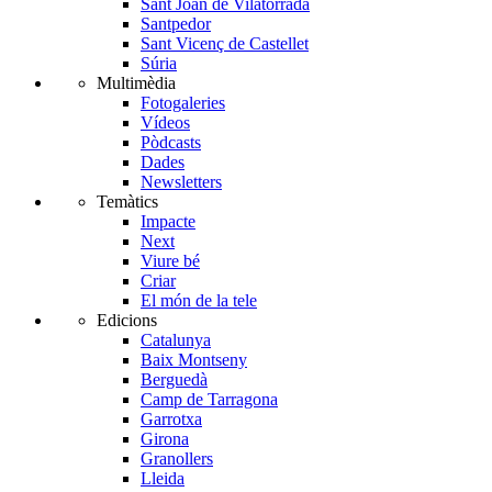
Sant Joan de Vilatorrada
Santpedor
Sant Vicenç de Castellet
Súria
Multimèdia
Fotogaleries
Vídeos
Pòdcasts
Dades
Newsletters
Temàtics
Impacte
Next
Viure bé
Criar
El món de la tele
Edicions
Catalunya
Baix Montseny
Berguedà
Camp de Tarragona
Garrotxa
Girona
Granollers
Lleida