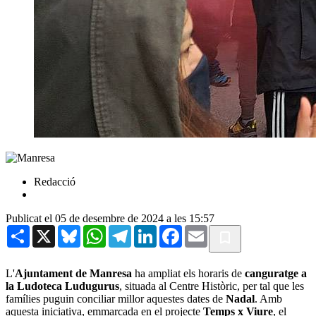
Redacció
Publicat el 05 de desembre de 2024 a les 15:57
Share
X
Bluesky
WhatsApp
Telegram
LinkedIn
Facebook
Email
L'
Ajuntament de Manresa
ha ampliat els horaris de
canguratge a
la Ludoteca Ludugurus
, situada al Centre Històric, per tal que les
famílies puguin conciliar millor aquestes dates de
Nadal
. Amb
aquesta iniciativa, emmarcada en el projecte
Temps x Viure
, el