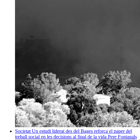
Societat
Un estudi liderat des del Bages reforça el paper del
treball social en les decisions al final de la vida
Pere Fontanals