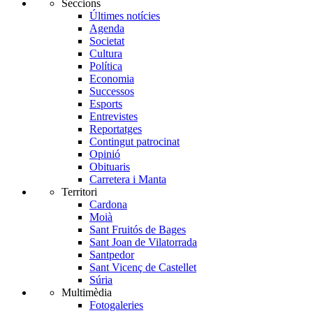
Seccions
Últimes notícies
Agenda
Societat
Cultura
Política
Economia
Successos
Esports
Entrevistes
Reportatges
Contingut patrocinat
Opinió
Obituaris
Carretera i Manta
Territori
Cardona
Moià
Sant Fruitós de Bages
Sant Joan de Vilatorrada
Santpedor
Sant Vicenç de Castellet
Súria
Multimèdia
Fotogaleries