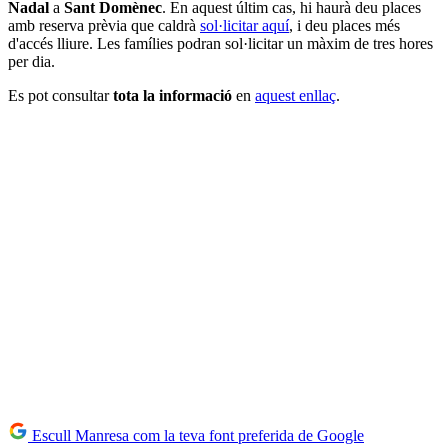
Nadal
a
Sant Domènec
. En aquest últim cas, hi haurà deu places
amb reserva prèvia que caldrà
sol·licitar aquí
, i deu places més
d'accés lliure. Les famílies podran sol·licitar un màxim de tres hores
per dia.
Es pot consultar
tota la informació
en
aquest enllaç
.
Escull Manresa com la teva font preferida de Google