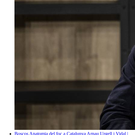
Boscos
Anatomia del foc a Catalunya
Arnau Urgell i Vidal |