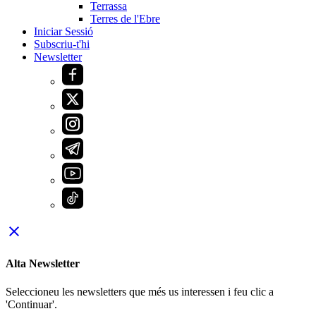
Terrassa
Terres de l'Ebre
Iniciar Sessió
Subscriu-t'hi
Newsletter
close
Alta Newsletter
Seleccioneu les newsletters que més us interessen i feu clic a
'Continuar'.