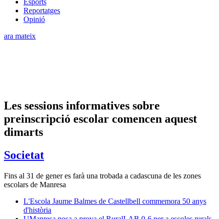
Esports
Reportatges
Opinió
ara mateix
Les sessions informatives sobre
preinscripció escolar comencen aquest
dimarts
Societat
Fins al 31 de gener es farà una trobada a cadascuna de les zones
escolars de Manresa
L'Escola Jaume Balmes de Castellbell commemora 50 anys
d'història
UManresa posa a prova el RuralLAB 0-6 per a escoles rurals