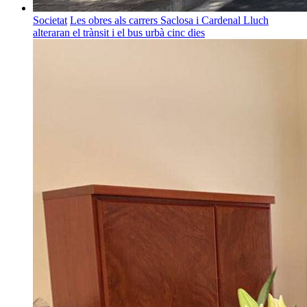
Societat
Les obres als carrers Saclosa i Cardenal Lluch
alteraran el trànsit i el bus urbà cinc dies