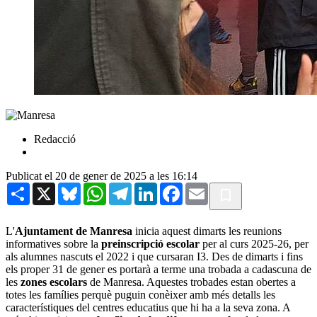
Redacció
Publicat el 20 de gener de 2025 a les 16:14
Share
X
Bluesky
WhatsApp
Telegram
LinkedIn
Facebook
Email
L'
Ajuntament de Manresa
inicia aquest dimarts les reunions
informatives sobre la
preinscripció escolar
per al curs 2025-26, per
als alumnes nascuts el 2022 i que cursaran I3. Des de dimarts i fins
els proper 31 de gener es portarà a terme una trobada a cadascuna de
les
zones escolars
de Manresa. Aquestes trobades estan obertes a
totes les famílies perquè puguin conèixer amb més detalls les
característiques del centres educatius que hi ha a la seva zona. A