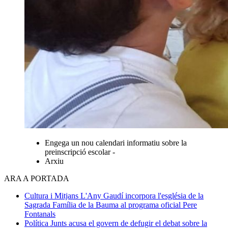
Engega un nou calendari informatiu sobre la
preinscripció escolar -
Arxiu
ARA A PORTADA
Cultura i Mitjans
L'Any Gaudí incorpora l'església de la
Sagrada Família de la Bauma al programa oficial
Pere
Fontanals
Política
Junts acusa el govern de defugir el debat sobre la