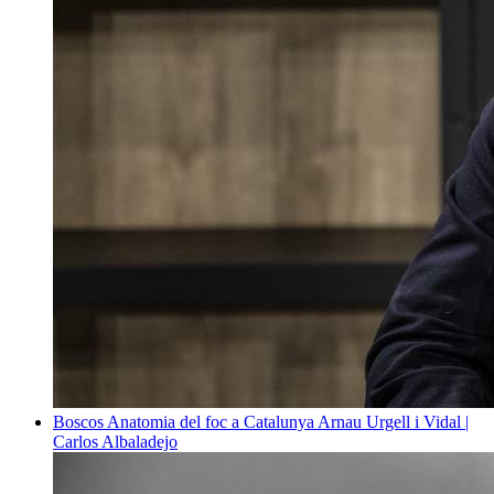
Boscos
Anatomia del foc a Catalunya
Arnau Urgell i Vidal |
Carlos Albaladejo