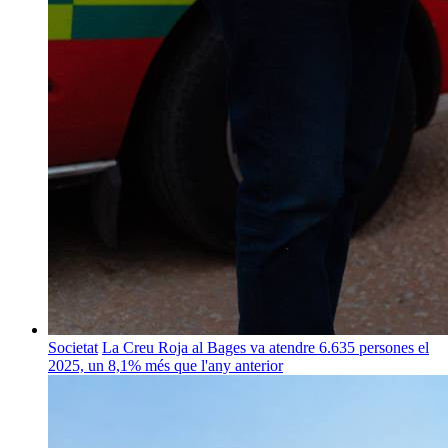
Societat
La Creu Roja al Bages va atendre 6.635 persones el
2025, un 8,1% més que l'any anterior