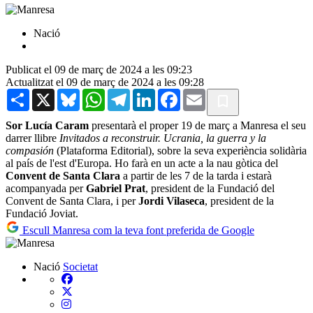
Nació
Publicat el 09 de març de 2024 a les 09:23
Actualitzat el 09 de març de 2024 a les 09:28
Share
X
Bluesky
WhatsApp
Telegram
LinkedIn
Facebook
Email
Sor Lucía Caram
presentarà el proper 19 de març a Manresa el seu
darrer llibre
Invitados a reconstruir. Ucrania, la guerra y la
compasión
(Plataforma Editorial), sobre la seva experiència solidària
al país de l'est d'Europa. Ho farà en un acte a la nau gòtica del
Convent de Santa Clara
a partir de les 7 de la tarda i estarà
acompanyada per
Gabriel Prat
, president de la Fundació del
Convent de Santa Clara, i per
Jordi Vilaseca
, president de la
Fundació Joviat.
Escull Manresa com la teva font preferida de Google
Nació
Societat