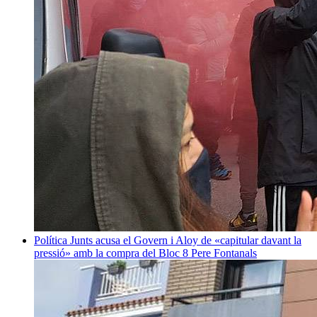
Política
Junts acusa el Govern i Aloy de «capitular davant la
pressió» amb la compra del Bloc 8
Pere Fontanals