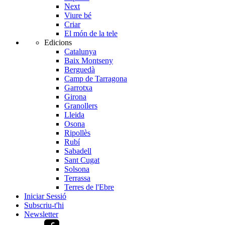
Next
Viure bé
Criar
El món de la tele
Edicions
Catalunya
Baix Montseny
Berguedà
Camp de Tarragona
Garrotxa
Girona
Granollers
Lleida
Osona
Ripollès
Rubí
Sabadell
Sant Cugat
Solsona
Terrassa
Terres de l'Ebre
Iniciar Sessió
Subscriu-t'hi
Newsletter