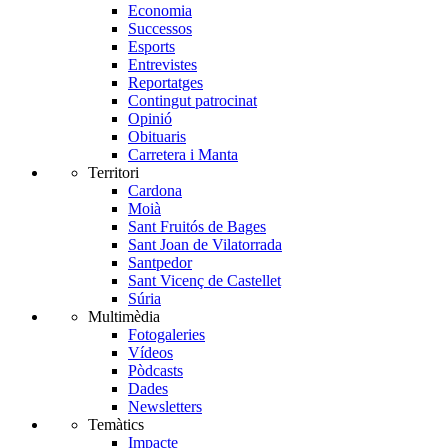
Economia
Successos
Esports
Entrevistes
Reportatges
Contingut patrocinat
Opinió
Obituaris
Carretera i Manta
Territori
Cardona
Moià
Sant Fruitós de Bages
Sant Joan de Vilatorrada
Santpedor
Sant Vicenç de Castellet
Súria
Multimèdia
Fotogaleries
Vídeos
Pòdcasts
Dades
Newsletters
Temàtics
Impacte