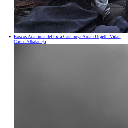
Boscos
Anatomia del foc a Catalunya
Arnau Urgell i Vidal |
Carlos Albaladejo