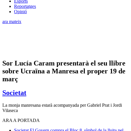
Esports
Reportatges
Opinió
ara mateix
Sor Lucía Caram presentarà el seu llibre
sobre Ucraïna a Manresa el proper 19 de
març
Societat
La monja manresana estarà acompanyada per Gabriel Prat i Jordi
Vilaseca
ARA A PORTADA
Societat
El Govern compra el Bloc 8, símbol de la lluita pel