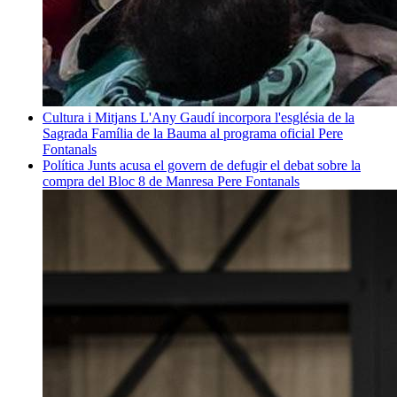
Cultura i Mitjans
L'Any Gaudí incorpora l'església de la
Sagrada Família de la Bauma al programa oficial
Pere
Fontanals
Política
Junts acusa el govern de defugir el debat sobre la
compra del Bloc 8 de Manresa
Pere Fontanals