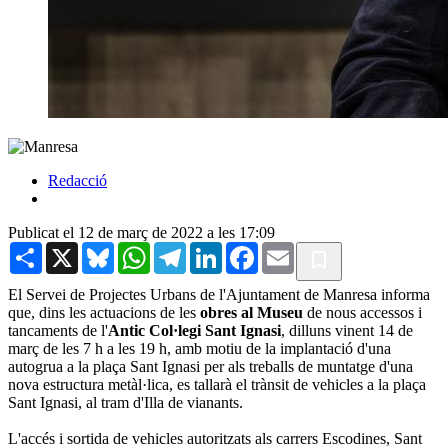
Redacció
Publicat el 12 de març de 2022 a les 17:09
Share
X
Bluesky
WhatsApp
Telegram
LinkedIn
Facebook
Email
El Servei de Projectes Urbans de l'Ajuntament de Manresa informa
que, dins les actuacions de les
obres al Museu
de nous accessos i
tancaments de l'
Antic Col·legi Sant Ignasi
, dilluns vinent 14 de
març de les 7 h a les 19 h, amb motiu de la implantació d'una
autogrua a la plaça Sant Ignasi per als treballs de muntatge d'una
nova estructura metàl·lica, es tallarà el trànsit de vehicles a la plaça
Sant Ignasi, al tram d'Illa de vianants.
L'accés i sortida de vehicles autoritzats als carrers Escodines, Sant