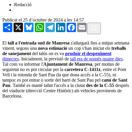
Redacció
Publicat el 25 d’octubre de 2024 a les 14:57
Share
X
Bluesky
WhatsApp
Telegram
LinkedIn
Facebook
Email
El
tall a l'entrada sud de Manresa
s'allargarà fins a mitjan setmana
vinent, segons una
nova estimació
un cop s'han iniciat els
treballs
de sanejament
del talús on es va
produir el despeniment
dimecres
. Inicialment, la previsió de
tall era de només quatre dies
.
Tal com va informar l'
Ajuntament de Manresa
, per motius de
seguretat no es pot circular per la
carretera C-1411z
, entre el Pont
Vell i la rotonda de Sant Pau (la que dona accés a la C-55), ni
tampoc es pot entrar o sortir del barri de Sant Pau pel
camí de Sant
Pau
. També es manté tallat l'accés a la ciutat
des de la C-55
després
del viaducte (direcció Centre Històric) als vehicles provinents de
Barcelona.