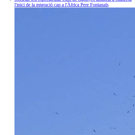
l'inici de la migració cap a l'Àfrica
Pere Fontanals