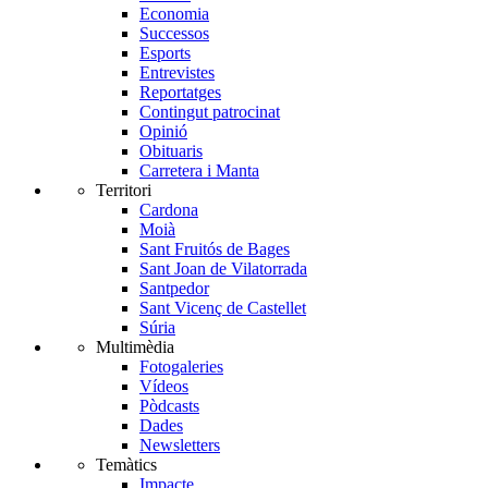
Economia
Successos
Esports
Entrevistes
Reportatges
Contingut patrocinat
Opinió
Obituaris
Carretera i Manta
Territori
Cardona
Moià
Sant Fruitós de Bages
Sant Joan de Vilatorrada
Santpedor
Sant Vicenç de Castellet
Súria
Multimèdia
Fotogaleries
Vídeos
Pòdcasts
Dades
Newsletters
Temàtics
Impacte