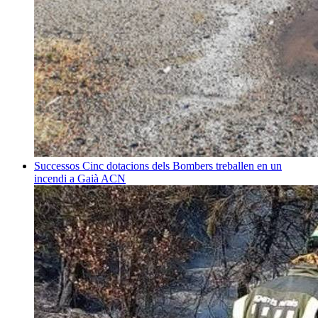
Successos
Cinc dotacions dels Bombers treballen en un
incendi a Gaià
ACN