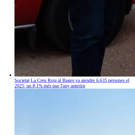
Societat
La Creu Roja al Bages va atendre 6.635 persones el
2025, un 8,1% més que l'any anterior