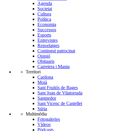
Agenda
Societat
Cultura
Política
Economia
Successos
Esports
Entrevistes
Reportatges
Contingut patrocinat
Opinió
Obituaris
Carretera i Manta
Territori
Cardona
Moià
Sant Fruitós de Bages
Sant Joan de Vilatorrada
Santpedor
Sant Vicenç de Castellet
Súria
Multimèdia
Fotogaleries
Vídeos
Pòdcasts