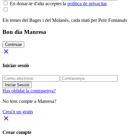
En donar-te d'alta acceptes la
política de privacitat
.
Els temes del Bages i del Moianès, cada matí per Pere Fontanals
Bon dia Manresa
Continuar
close
Iniciar sessió
Iniciar Sessió
Has oblidat la contrasenya?
No tens compte a Manresa?
Crea'n un gratis
close
Crear compte