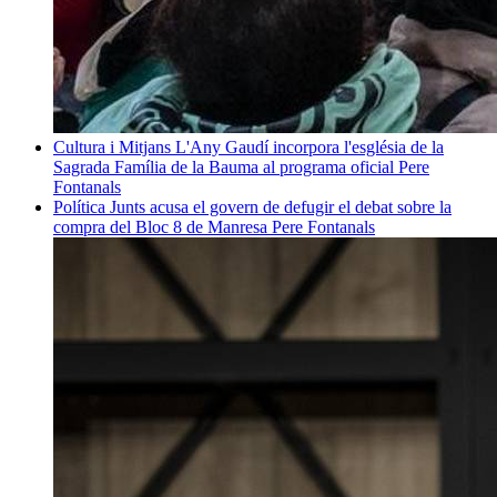
Cultura i Mitjans
L'Any Gaudí incorpora l'església de la
Sagrada Família de la Bauma al programa oficial
Pere
Fontanals
Política
Junts acusa el govern de defugir el debat sobre la
compra del Bloc 8 de Manresa
Pere Fontanals