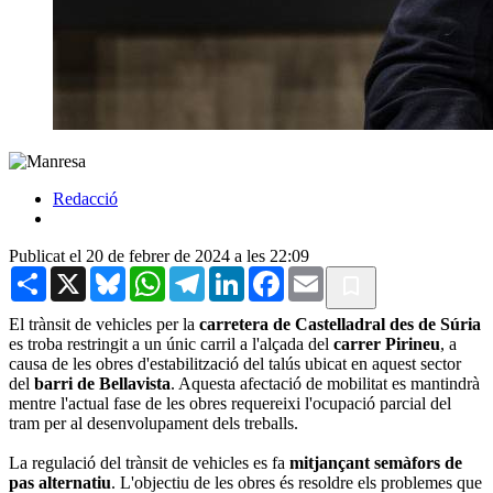
Redacció
Publicat el 20 de febrer de 2024 a les 22:09
Share
X
Bluesky
WhatsApp
Telegram
LinkedIn
Facebook
Email
El trànsit de vehicles per la
carretera de Castelladral des de Súria
es troba restringit a un únic carril a l'alçada del
carrer Pirineu
, a
causa de les obres d'estabilització del talús ubicat en aquest sector
del
barri de Bellavista
. Aquesta afectació de mobilitat es mantindrà
mentre l'actual fase de les obres requereixi l'ocupació parcial del
tram per al desenvolupament dels treballs.
La regulació del trànsit de vehicles es fa
mitjançant semàfors de
pas alternatiu
. L'objectiu de les obres és resoldre els problemes que