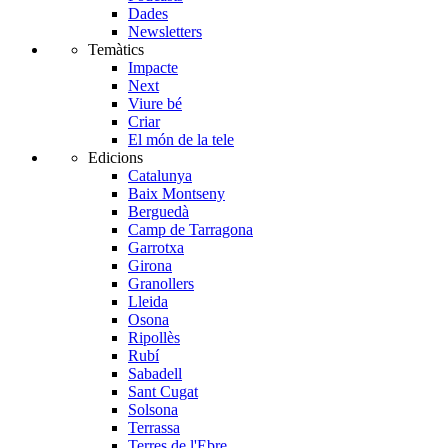
Dades
Newsletters
Temàtics
Impacte
Next
Viure bé
Criar
El món de la tele
Edicions
Catalunya
Baix Montseny
Berguedà
Camp de Tarragona
Garrotxa
Girona
Granollers
Lleida
Osona
Ripollès
Rubí
Sabadell
Sant Cugat
Solsona
Terrassa
Terres de l'Ebre