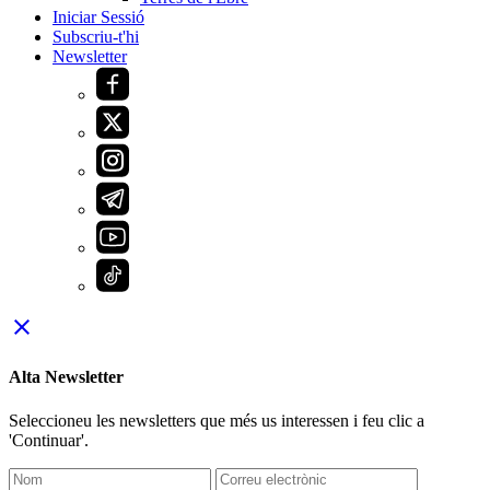
Iniciar Sessió
Subscriu-t'hi
Newsletter
close
Alta Newsletter
Seleccioneu les newsletters que més us interessen i feu clic a
'Continuar'.