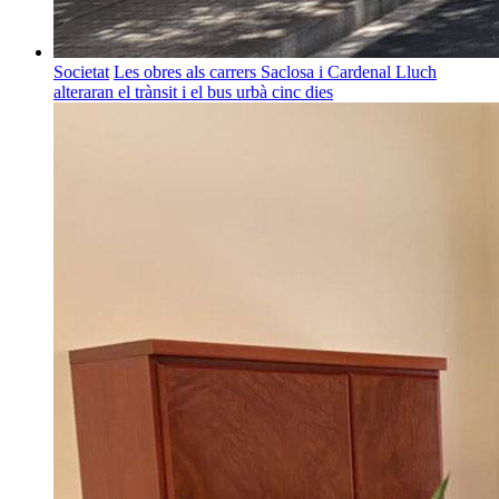
Societat
Les obres als carrers Saclosa i Cardenal Lluch
alteraran el trànsit i el bus urbà cinc dies