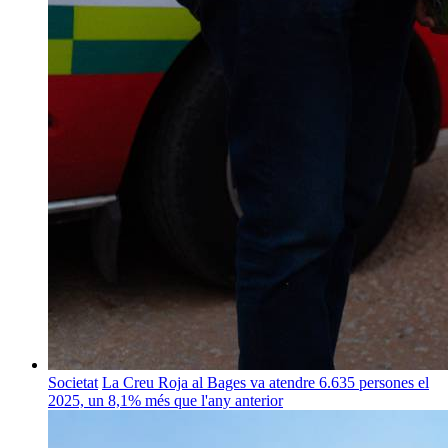
Societat
La Creu Roja al Bages va atendre 6.635 persones el
2025, un 8,1% més que l'any anterior