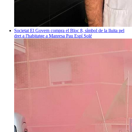
Societat
El Govern compra el Bloc 8, símbol de la lluita pel
dret a l'habitatge a Manresa
Pau Espí Solé