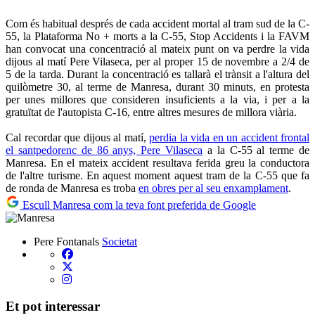
Com és habitual després de cada accident mortal al tram sud de la C-
55, la Plataforma No + morts a la C-55, Stop Accidents i la FAVM
han convocat una concentració al mateix punt on va perdre la vida
dijous al matí Pere Vilaseca, per al proper 15 de novembre a 2/4 de
5 de la tarda. Durant la concentració es tallarà el trànsit a l'altura del
quilòmetre 30, al terme de Manresa, durant 30 minuts, en protesta
per unes millores que consideren insuficients a la via, i per a la
gratuïtat de l'autopista C-16, entre altres mesures de millora viària.
Cal recordar que dijous al matí,
perdia la vida en un accident frontal
el santpedorenc de 86 anys, Pere Vilaseca
a la C-55 al terme de
Manresa. En el mateix accident resultava ferida greu la conductora
de l'altre turisme. En aquest moment aquest tram de la C-55 que fa
de ronda de Manresa es troba
en obres per al seu enxamplament
.
Escull Manresa com la teva font preferida de Google
Pere Fontanals
Societat
Et pot interessar