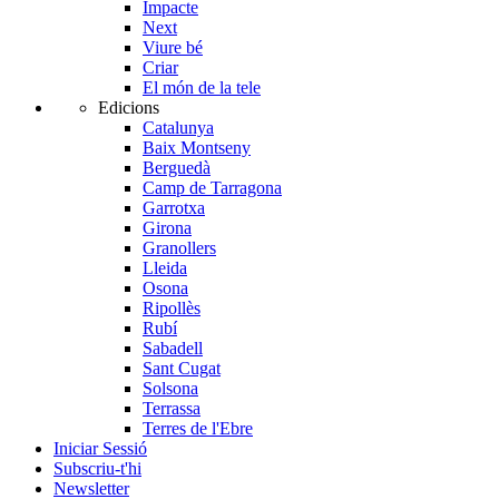
Impacte
Next
Viure bé
Criar
El món de la tele
Edicions
Catalunya
Baix Montseny
Berguedà
Camp de Tarragona
Garrotxa
Girona
Granollers
Lleida
Osona
Ripollès
Rubí
Sabadell
Sant Cugat
Solsona
Terrassa
Terres de l'Ebre
Iniciar Sessió
Subscriu-t'hi
Newsletter