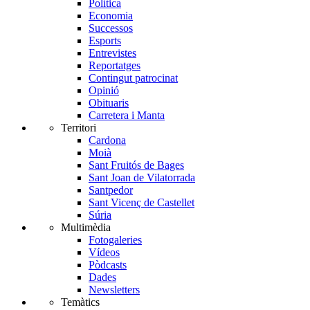
Política
Economia
Successos
Esports
Entrevistes
Reportatges
Contingut patrocinat
Opinió
Obituaris
Carretera i Manta
Territori
Cardona
Moià
Sant Fruitós de Bages
Sant Joan de Vilatorrada
Santpedor
Sant Vicenç de Castellet
Súria
Multimèdia
Fotogaleries
Vídeos
Pòdcasts
Dades
Newsletters
Temàtics