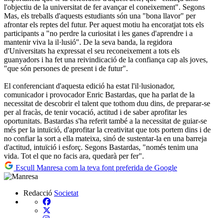
l'objectiu de la universitat de fer avançar el coneixement". Segons
Mas, els treballs d'aquests estudiants són una "bona llavor" per
afrontar els reptes del futur. Per aquest motiu ha encoratjat tots els
participants a "no perdre la curiositat i les ganes d'aprendre i a
mantenir viva la il·lusió". De la seva banda, la regidora
d'Universitats ha expressat el seu reconeixement a tots els
guanyadors i ha fet una reivindicació de la confiança cap als joves,
"que són persones de present i de futur".
El conferenciant d'aquesta edició ha estat l'il·lusionador,
comunicador i provocador Enric Bastardas, que ha parlat de la
necessitat de descobrir el talent que tothom duu dins, de preparar-se
per al fracàs, de tenir vocació, actitud i de saber aprofitar les
oportunitats. Bastardas s'ha referit també a la necessitat de guiar-se
més per la intuïció, d'aprofitar la creativitat que tots portem dins i de
no confiar la sort a ella mateixa, sinó de sustentar-la en una barreja
d'actitud, intuïció i esforç. Segons Bastardas, "només tenim una
vida. Tot el que no facis ara, quedarà per fer".
Escull Manresa com la teva font preferida de Google
Redacció
Societat