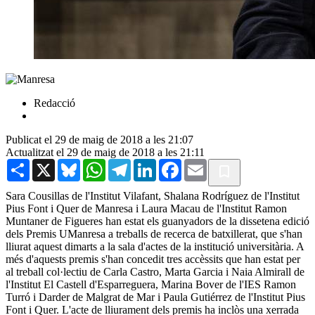
Redacció
Publicat el 29 de maig de 2018 a les 21:07
Actualitzat el 29 de maig de 2018 a les 21:11
Share
X
Bluesky
WhatsApp
Telegram
LinkedIn
Facebook
Email
Sara Cousillas de l'Institut Vilafant, Shalana Rodríguez de l'Institut
Pius Font i Quer de Manresa i Laura Macau de l'Institut Ramon
Muntaner de Figueres han estat els guanyadors de la dissetena edició
dels Premis UManresa a treballs de recerca de batxillerat, que s'han
lliurat aquest dimarts a la sala d'actes de la institució universitària. A
més d'aquests premis s'han concedit tres accèssits que han estat per
al treball col·lectiu de Carla Castro, Marta Garcia i Naia Almirall de
l'Institut El Castell d'Esparreguera, Marina Bover de l'IES Ramon
Turró i Darder de Malgrat de Mar i Paula Gutiérrez de l'Institut Pius
Font i Quer. L'acte de lliurament dels premis ha inclòs una xerrada