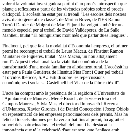
valorat la voluntat investigadora partint d'un procés introspectiu que
planteja reflexions a partir de les vivències pròpies sobre el procés
d'adopció. L'accèssit ha estat per al treball "Les escoles dels nostres
avis: diario general de classe", de Marina Bover, de l'IES Ramon
Turró i Darder de Malgrat de Mar. El jurat ha volgut també fer una
menció especial per al treball de David Valldeperes, de La Salle
Manlleu, titulat "El bilingüisme: molt més que parlar dues llengües".
Finalment, pel que fa a la modalitat d'Economia i empresa, el primer
premi ha reconegut el treball de Laura Macau, de l'Institut Ramon
Muntaner de Figueres, titulat "Mas Macau, un nou allotjament
rural". Aquest treball analitza la viabilitat econòmica de la
transformació d'una masia familiar en allotjament rural. L'accèssit ha
estat per a Paula Gutiérrez de l'Institut Pius Font i Quer pel treball
"Torcidos Ibéricos, S.A.: Estudi sobre les repercussions
econòmiques i socials a Castellbell i el Vilar de la fàbrica tèxtil".
L'acte ha comptat amb la presència de la regidora d'Universitats de
l'Ajuntament de Manresa, Mercè Rosich, de la vicerectora del
Campus Manresa, Sílvia Mas, el director d'Innovació i Recerca
d'UManresa, Xavier Gironès, i de Daniel Concepción i Josep Obiols
en representació de les empreses patrocinadores dels premis. Mas ha
felicitat tots els alumnes per haver arribat fins al premi, ha agraït el
suport dels patrocinadors i el treball del jurat i ha destacat la
importància que té la celebració d'aquest acte, que "enllaça amb