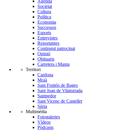
Agenda
Societat
Cultura
Política
Economia
Successos
Esports
Entrevistes
Reportatges
Contingut patrocinat
Opinió
Obituaris
Carretera i Manta
Territori
Cardona
Moià
Sant Fruitós de Bages
Sant Joan de Vilatorrada
Santpedor
Sant Vicenç de Castellet
Súria
Multimèdia
Fotogaleries
Vídeos
Pòdcasts