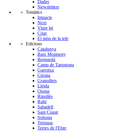
Dades
Newsletters
Temàtics
Impacte
Next
Viure bé
Criar
El món de la tele
Edicions
Catalunya
Baix Montseny
Berguedà
Camp de Tarragona
Garrotxa
Girona
Granollers
Lleida
Osona
Ripollès
Rubí
Sabadell
Sant Cugat
Solsona
Terrassa
Terres de l'Ebre