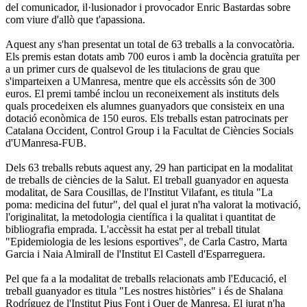
del comunicador, il·lusionador i provocador Enric Bastardas sobre
com viure d'allò que t'apassiona.
Aquest any s'han presentat un total de 63 treballs a la convocatòria.
Els premis estan dotats amb 700 euros i amb la docència gratuïta per
a un primer curs de qualsevol de les titulacions de grau que
s'imparteixen a UManresa, mentre que els accèssits són de 300
euros. El premi també inclou un reconeixement als instituts dels
quals procedeixen els alumnes guanyadors que consisteix en una
dotació econòmica de 150 euros. Els treballs estan patrocinats per
Catalana Occident, Control Group i la Facultat de Ciències Socials
d'UManresa-FUB.
Dels 63 treballs rebuts aquest any, 29 han participat en la modalitat
de treballs de ciències de la Salut. El treball guanyador en aquesta
modalitat, de Sara Cousillas, de l'Institut Vilafant, es titula "La
poma: medicina del futur", del qual el jurat n'ha valorat la motivació,
l'originalitat, la metodologia científica i la qualitat i quantitat de
bibliografia emprada. L'accèssit ha estat per al treball titulat
"Epidemiologia de les lesions esportives", de Carla Castro, Marta
Garcia i Naia Almirall de l'Institut El Castell d'Esparreguera.
Pel que fa a la modalitat de treballs relacionats amb l'Educació, el
treball guanyador es titula "Les nostres històries" i és de Shalana
Rodríguez de l'Institut Pius Font i Quer de Manresa. El jurat n'ha